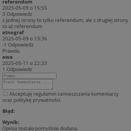
referendum
2025-05-09 o 15:55
QeSessID
zabrze.com.pl
1 rok
3
Odpowiedz
z jednej strony to tylko referendum, ale z drugiej strony
to aż referendum
MvSessID
zabrze.com.pl
1 rok
etnograf
2025-05-09 o 13:36
-1
Odpowiedz
__cf_bm
29 minut 53
Cloudflare
sekundy
Prawda.
Inc.
.x.com
ewa
2025-05-11 o 22:33
1
Odpowiedz
Akceptuję regulamin zamieszczania komentarzy
__cf_bm
29 minut 55
Cloudflare
Googl
oraz politykę prywatności.
sekund
Inc.
.twitter.com
Błąd:
Wynik:
Opinia została pomyślnie dodana.