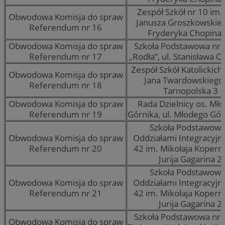
Zespół Szkół nr 10 im. 
Obwodowa Komisja do spraw
Janusza Groszkowskiego
Referendum nr 16
Fryderyka Chopina 
Obwodowa Komisja do spraw
Szkoła Podstawowa nr 
Referendum nr 17
„Rodła”, ul. Stanisława O
Zespół Szkół Katolickich 
Obwodowa Komisja do spraw
Jana Twardowskiego, 
Referendum nr 18
Tarnopolska 3
Obwodowa Komisja do spraw
Rada Dzielnicy os. Mł
Referendum nr 19
Górnika, ul. Młodego Gór
Szkoła Podstawowa
Obwodowa Komisja do spraw
Oddziałami Integracyjn
Referendum nr 20
42 im. Mikołaja Kopernik
Jurija Gagarina 2
Szkoła Podstawowa
Obwodowa Komisja do spraw
Oddziałami Integracyjn
Referendum nr 21
42 im. Mikołaja Kopernik
Jurija Gagarina 2
Szkoła Podstawowa nr 
Obwodowa Komisja do spraw