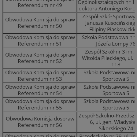
Ogólnokształcących nr 14,
Referendum nr 49
doktora Antoniego Korc
Zespół Szkół Sportowy
Obwodowa Komisja do spraw
Janusza Kusocińskiego
Referendum nr 50
Filipiny Płaskowickie
Obwodowa Komisja do spraw
Szkoła Podstawowa nr 1
Referendum nr 51
Józefa Lompy 78
Zespół Szkół nr 3 im.
Obwodowa Komisja do spraw
Witolda Pileckiego, ul. 
Referendum nr 52
118
Obwodowa Komisja do spraw
Szkoła Podstawowa nr 1
Referendum nr 53
Sportowa 5
Obwodowa Komisja do spraw
Szkoła Podstawowa nr 1
Referendum nr 54
Sportowa 5
Obwodowa Komisja do spraw
Szkoła Podstawowa nr 1
Referendum nr 55
Sportowa 5
Zespół Szkolno-Przedszk
Obwodowa Komisja dospraw
6, ul. gen. Władysł
Referendum nr 56
Sikorskiego 74
Obwodowa Komisja do spraw
Przedszkole nr 29, ul. I