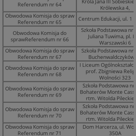
Króla Jana III Sobieskieg
Referendum nr 64
Królewska 4,
Obwodowa Komisja do spraw
Centrum Edukacji, ul. 1 
Referendum nr 65
Szkoła Podstawowa nr 
Obwodowa Komisja do
Juliana Tuwima, pl. P
sprawReferendum nr 66
Warszawski 6
Obwodowa Komisja do spraw
Szkoła Podstawowa nr 4
Referendum nr 67
Buchenwaldczyków
I Liceum Ogólnokształcą
Obwodowa Komisja do spraw
prof. Zbigniewa Religi,
Referendum nr 68
Wolności 323
Szkoła Podstawowa nr 
Obwodowa Komisja do spraw
Bohaterów Monte Cassin
Referendum nr 69
rtm. Witolda Pileckie
Szkoła Podstawowa nr 
Obwodowa Komisja do spraw
Bohaterów Monte Cassin
Referendum nr 70
rtm. Witolda Pileckie
Obwodowa Komisja do spraw
Dom Harcerza, ul. Wol
Referendum nr 71
350A