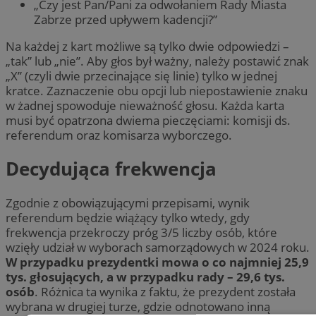
„Czy jest Pan/Pani za odwołaniem Rady Miasta
Zabrze przed upływem kadencji?”
Na każdej z kart możliwe są tylko dwie odpowiedzi –
„tak” lub „nie”. Aby głos był ważny, należy postawić znak
„X” (czyli dwie przecinające się linie) tylko w jednej
kratce. Zaznaczenie obu opcji lub niepostawienie znaku
w żadnej spowoduje nieważność głosu. Każda karta
musi być opatrzona dwiema pieczęciami: komisji ds.
referendum oraz komisarza wyborczego.
Decydująca frekwencja
Zgodnie z obowiązującymi przepisami, wynik
referendum będzie wiążący tylko wtedy, gdy
frekwencja przekroczy próg 3/5 liczby osób, które
wzięły udział w wyborach samorządowych w 2024 roku.
W przypadku prezydentki mowa o co najmniej 25,9
tys. głosujących, a w przypadku rady – 29,6 tys.
osób
. Różnica ta wynika z faktu, że prezydent została
wybrana w drugiej turze, gdzie odnotowano inną