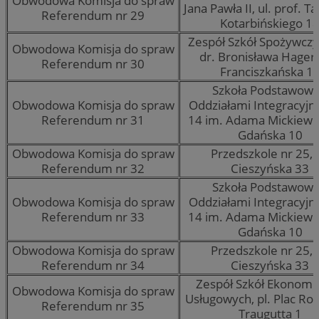
Obwodowa Komisja do spraw
Jana Pawła II, ul. prof. 
Referendum nr 29
Kotarbińskiego 1
Zespół Szkół Spożywczy
Obwodowa Komisja do spraw
dr. Bronisława Hagera,
Referendum nr 30
Franciszkańska 1
Szkoła Podstawowa
Obwodowa Komisja do spraw
Oddziałami Integracyjn
Referendum nr 31
14 im. Adama Mickiewicz
Gdańska 10
Obwodowa Komisja do spraw
Przedszkole nr 25, u
Referendum nr 32
Cieszyńska 33
Szkoła Podstawowa
Obwodowa Komisja do spraw
Oddziałami Integracyjn
Referendum nr 33
14 im. Adama Mickiewicz
Gdańska 10
Obwodowa Komisja do spraw
Przedszkole nr 25, u
Referendum nr 34
Cieszyńska 33
Zespół Szkół Ekonomi
Obwodowa Komisja do spraw
Usługowych, pl. Plac R
Referendum nr 35
Traugutta 1