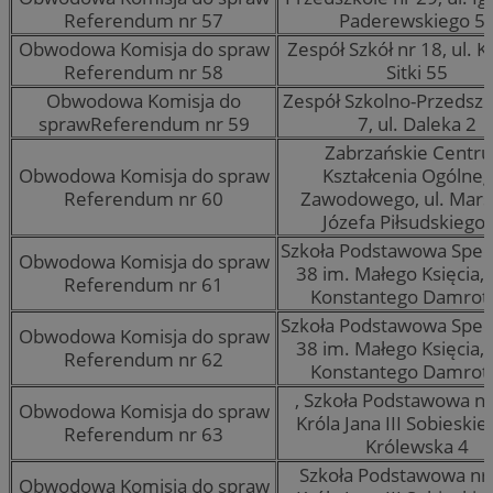
Referendum nr 57
Paderewskiego 5
Obwodowa Komisja do spraw
Zespół Szkół nr 18, ul. 
Referendum nr 58
Sitki 55
Obwodowa Komisja do
Zespół Szkolno-Przedszk
sprawReferendum nr 59
7, ul. Daleka 2
Zabrzańskie Centr
Obwodowa Komisja do spraw
Kształcenia Ogólneg
Referendum nr 60
Zawodowego, ul. Mars
Józefa Piłsudskiego
Szkoła Podstawowa Specj
Obwodowa Komisja do spraw
38 im. Małego Księcia, u
Referendum nr 61
Konstantego Damrot
Szkoła Podstawowa Specj
Obwodowa Komisja do spraw
38 im. Małego Księcia, u
Referendum nr 62
Konstantego Damrot
, Szkoła Podstawowa nr
Obwodowa Komisja do spraw
Króla Jana III Sobieskieg
Referendum nr 63
Królewska 4
Szkoła Podstawowa nr 
Obwodowa Komisja do spraw