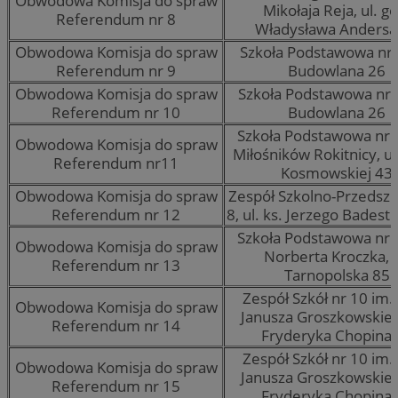
Obwodowa Komisja do spraw
Mikołaja Reja, ul. ge
Referendum nr 8
Władysława Andersa
Obwodowa Komisja do spraw
Szkoła Podstawowa nr 2
Referendum nr 9
Budowlana 26
Obwodowa Komisja do spraw
Szkoła Podstawowa nr 2
Referendum nr 10
Budowlana 26
Szkoła Podstawowa nr 
Obwodowa Komisja do spraw
Miłośników Rokitnicy, ul
Referendum nr11
Kosmowskiej 43
Obwodowa Komisja do spraw
Zespół Szkolno-Przedszk
Referendum nr 12
8, ul. ks. Jerzego Badest
Szkoła Podstawowa nr 
Obwodowa Komisja do spraw
Norberta Kroczka, u
Referendum nr 13
Tarnopolska 85
Zespół Szkół nr 10 im. 
Obwodowa Komisja do spraw
Janusza Groszkowskiego
Referendum nr 14
Fryderyka Chopina 
Zespół Szkół nr 10 im. 
Obwodowa Komisja do spraw
Janusza Groszkowskiego
Referendum nr 15
Fryderyka Chopina 