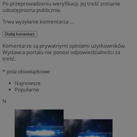
Po przeprowadzeniu weryfikacji, jej treść zostanie
udostępniona publicznie.
CookieScriptConsent
4 tygodnie 2 dn
CookieScript
zabrze.com.pl
Trwa wysyłanie komentarza ...
Dodaj komentarz
Komentarze są prywatnymi opiniami użytkowników.
Wydawca portalu nie ponosi odpowiedzialności za
treść.
* pola obowiązkowe
VISITOR_PRIVACY_METADATA
5 miesięcy 4
YouTube
tygodnie
.youtube.com
Najnowsze
Popularne
N