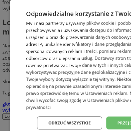
frekwencję niż podczas pierwszej tury, w której
wybrano radnych.
Odpowiedzialne korzystanie z Twoi
Los władz Zabrza w rękach
My i nasi partnerzy używamy plików cookie i podob
mieszkańców
przechowywania i uzyskiwania dostępu do informac
urządzeniu oraz do przetwarzania danych osobowych
adres IP, unikalne identyfikatory i dane przeglądani
Nadchodzące referendum może okazać się punktem
spersonalizowanych reklam i treści, pomiaru reklam i
zwrotnym dla lokalnej polityki. W niedzielę mieszkańcy
zdecydują, czy obecna prezydent i rada miasta
odbiorców oraz ulepszania usług.
Dostawcy stron tr
pozostaną na swoich stanowiskach, czy też zostaną
również przetwarzać Twoje dane w tych i innych cel
odwołane przed końcem kadencji.
wykorzystywać precyzyjne dane geolokalizacyjne i c
Twoje wybory dotyczą wyłącznie tej witryny. Niekt
Słuchaj
⏵︎
opierać się na prawnie uzasadnionym interesie zami
Tagi:
prawo sprzeciwić się temu w
Ustawieniach reklam
.
chwili wycofać swoją zgodę w
Ustawieniach plików 
głosowanie
referendum
gdzie oddać głos
okręgi
prywatności
wyborcze
Udostępnij
ODRZUĆ WSZYSTKIE
PRZEJ