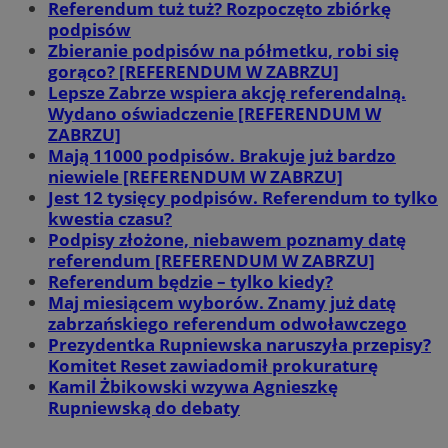
Referendum tuż tuż? Rozpoczęto zbiórkę
podpisów
Zbieranie podpisów na półmetku, robi się
gorąco? [REFERENDUM W ZABRZU]
Lepsze Zabrze wspiera akcję referendalną.
Wydano oświadczenie [REFERENDUM W
ZABRZU]
Mają 11000 podpisów. Brakuje już bardzo
niewiele [REFERENDUM W ZABRZU]
Jest 12 tysięcy podpisów. Referendum to tylko
kwestia czasu?
Podpisy złożone, niebawem poznamy datę
referendum [REFERENDUM W ZABRZU]
Referendum będzie – tylko kiedy?
Maj miesiącem wyborów. Znamy już datę
zabrzańskiego referendum odwoławczego
Prezydentka Rupniewska naruszyła przepisy?
Komitet Reset zawiadomił prokuraturę
Kamil Żbikowski wzywa Agnieszkę
Rupniewską do debaty