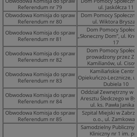
Obwodowa Komisja do spraw
Dom Pomocy Społecznej
Referendum nr 79
ul. Jaskółcza 11
Obwodowa Komisja do spraw
Dom Pomocy Społecznej
Referendum nr 80
ul. Wiktora Brysza
Dom Pomocy Społecz
Obwodowa Komisja do spraw
„Słoneczny Dom”, ul. Kn
Referendum nr 81
17
Dom Pomocy Społecz
Obwodowa Komisja do spraw
prowadzony przez Z
Referendum nr 82
Kamilianów, ul. Ciso
Kamiliańskie Centr
Obwodowa Komisja do spraw
Opiekuńczo-Lecznicze, ul
Referendum nr 83
Dubiela 10
Oddział Zewnętrzny w 
Obwodowa Komisja do spraw
Aresztu Śledczego w By
Referendum nr 84
ul. ks. Pawła Janika
Obwodowa Komisja do spraw
Szpital Miejski w Zabrzu
Referendum nr 85
o.o., ul. Zamkowa 
Samodzielny Publiczny S
Kliniczny nr 1 im. pr