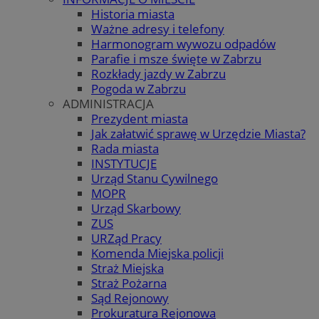
Historia miasta
Ważne adresy i telefony
Harmonogram wywozu odpadów
Parafie i msze święte w Zabrzu
Rozkłady jazdy w Zabrzu
Pogoda w Zabrzu
ADMINISTRACJA
Prezydent miasta
Jak załatwić sprawę w Urzędzie Miasta?
Rada miasta
INSTYTUCJE
Urząd Stanu Cywilnego
MOPR
Urząd Skarbowy
ZUS
URZąd Pracy
Komenda Miejska policji
Straż Miejska
Straż Pożarna
Sąd Rejonowy
Prokuratura Rejonowa