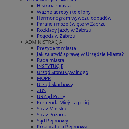
Historia miasta
Ważne adresy i telefony
Harmonogram wywozu odpadów
Parafie i msze święte w Zabrzu
Rozkłady jazdy w Zabrzu
Pogoda w Zabrzu
ADMINISTRACJA
Prezydent miasta
Jak załatwić sprawę w Urzędzie Miasta?
Rada miasta
INSTYTUCJE
Urząd Stanu Cywilnego
MOPR
Urząd Skarbowy
ZUS
URZąd Pracy
Komenda Miejska policji
Straż Miejska
Straż Pożarna
Sąd Rejonowy
Prokuratura Rejonowa