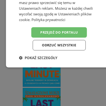
online!
masz prawo sprzeciwić się temu w
Książeczka sanepidowska
Ustawieniach reklam
. Możesz w każdej chwili
Tworzenie stron www -Zabrze
wycofać swoją zgodę w
Ustawieniach plików
cookie
.
Polityka prywatności
reklama
reklama
PRZEJDŹ DO PORTALU
Ogłoszenia
ODRZUĆ WSZYSTKIE
POKAŻ SZCZEGÓŁY
Niezbędne
Wydajność
Targetowanie
Funkcjonalność
Niesklasyfikowane