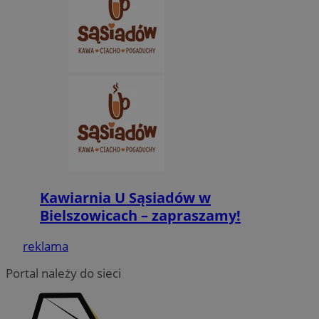
Kawiarnia U Sąsiadów w
Bielszowicach – zapraszamy!
reklama
Portal należy do sieci
Provider
/
Nazwa
Domena
prz