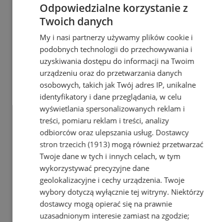
Odpowiedzialne korzystanie z
Twoich danych
My i nasi partnerzy używamy plików cookie i
podobnych technologii do przechowywania i
uzyskiwania dostępu do informacji na Twoim
urządzeniu oraz do przetwarzania danych
osobowych, takich jak Twój adres IP, unikalne
identyfikatory i dane przeglądania, w celu
wyświetlania spersonalizowanych reklam i
treści, pomiaru reklam i treści, analizy
odbiorców oraz ulepszania usług.
Dostawcy
reklama
stron trzecich (1913)
mogą również przetwarzać
Twoje dane w tych i innych celach, w tym
wykorzystywać precyzyjne dane
geolokalizacyjne i cechy urządzenia. Twoje
Optyk,
wybory dotyczą wyłącznie tej witryny. Niektórzy
okulista Zabrze
dostawcy mogą opierać się na prawnie
Największy sklep z częściami
uzasadnionym interesie zamiast na zgodzie;