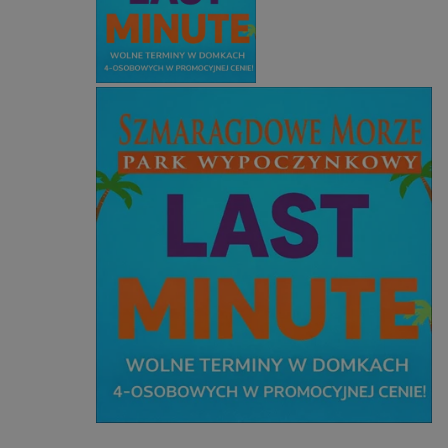
Niezbędne
Wydajność
Targetowanie
Funkcjonalność
Niesklasyfikowane
Niezbędne pliki cookie umożliwiają korzystanie z
podstawowych funkcji strony internetowej, takich jak
logowanie użytkownika i zarządzanie kontem. Bez
niezbędnych plików cookie nie można prawidłowo
korzystać ze strony internetowej.
Provider
/
Okres
Nazwa
Domena
przechowywania
SessID
zabrze.com.pl
1 rok
QeSessID
zabrze.com.pl
1 rok
MvSessID
zabrze.com.pl
1 rok