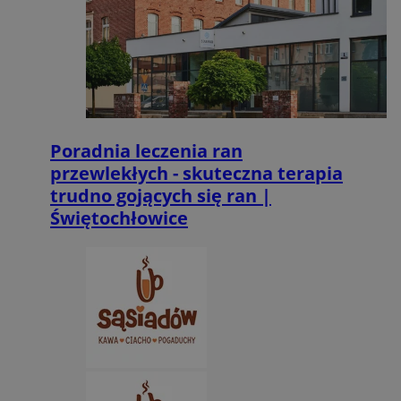
CookieScriptConsent
4 tygodnie 2 dni
CookieScript
zabrze.com.pl
Poradnia leczenia ran
przewlekłych - skuteczna terapia
trudno gojących się ran |
Świętochłowice
VISITOR_PRIVACY_METADATA
5 miesięcy 4
YouTube
tygodnie
.youtube.com