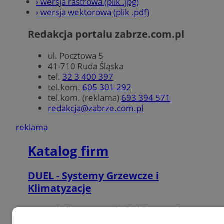
› wersja rastrowa (plik .jpg)
› wersja wektorowa (plik .pdf)
Redakcja portalu zabrze.com.pl
ul. Pocztowa 5
41-710 Ruda Śląska
tel.
32 3 400 397
tel.kom.
605 301 292
tel.kom. (reklama)
693 394 571
redakcja@zabrze.com.pl
reklama
Katalog firm
DUEL - Systemy Grzewcze i
Klimatyzacje
Fotowoltaika, pompy ciepła, klimatyzacja