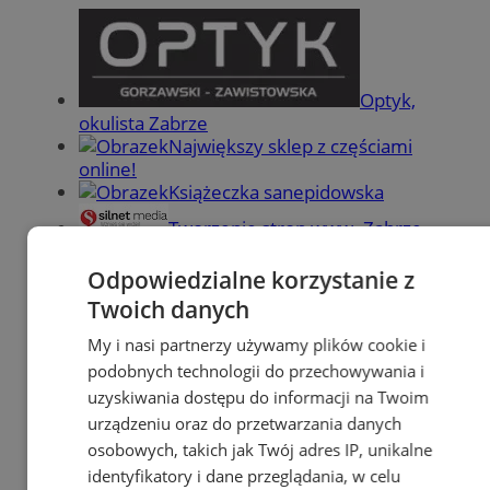
Optyk,
okulista Zabrze
Największy sklep z częściami
online!
Książeczka sanepidowska
Tworzenie stron www -Zabrze
reklama
Odpowiedzialne korzystanie z
Twoich danych
reklama
My i nasi partnerzy używamy plików cookie i
Ogłoszenia
podobnych technologii do przechowywania i
uzyskiwania dostępu do informacji na Twoim
urządzeniu oraz do przetwarzania danych
osobowych, takich jak Twój adres IP, unikalne
identyfikatory i dane przeglądania, w celu