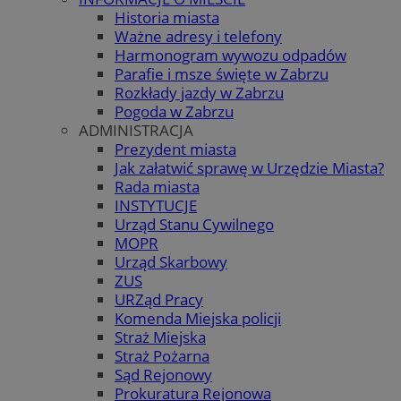
Historia miasta
Ważne adresy i telefony
Harmonogram wywozu odpadów
Parafie i msze święte w Zabrzu
Rozkłady jazdy w Zabrzu
Pogoda w Zabrzu
ADMINISTRACJA
Prezydent miasta
Jak załatwić sprawę w Urzędzie Miasta?
Rada miasta
INSTYTUCJE
Urząd Stanu Cywilnego
MOPR
Urząd Skarbowy
ZUS
URZąd Pracy
Komenda Miejska policji
Straż Miejska
Straż Pożarna
Sąd Rejonowy
Prokuratura Rejonowa