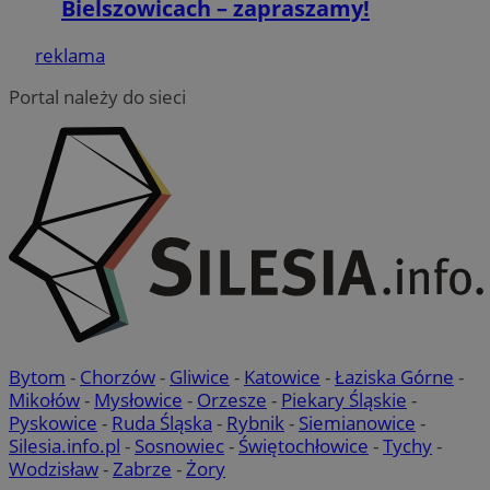
Bielszowicach – zapraszamy!
reklama
Portal należy do sieci
VISITOR_PRIVACY_METADATA
5 miesięcy 4
YouTube
tygodnie
.youtube.com
Bytom
-
Chorzów
-
Gliwice
-
Katowice
-
Łaziska Górne
-
Mikołów
-
Mysłowice
-
Orzesze
-
Piekary Śląskie
-
Pyskowice
-
Ruda Śląska
-
Rybnik
-
Siemianowice
-
Silesia.info.pl
-
Sosnowiec
-
Świętochłowice
-
Tychy
-
Wodzisław
-
Zabrze
-
Żory