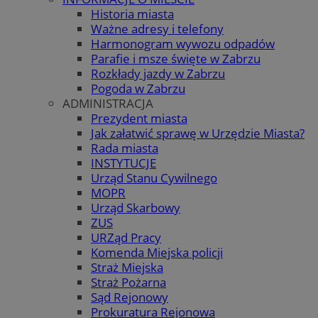
Historia miasta
Ważne adresy i telefony
Harmonogram wywozu odpadów
Parafie i msze święte w Zabrzu
Rozkłady jazdy w Zabrzu
Pogoda w Zabrzu
ADMINISTRACJA
Prezydent miasta
Jak załatwić sprawę w Urzędzie Miasta?
Rada miasta
INSTYTUCJE
Urząd Stanu Cywilnego
MOPR
Urząd Skarbowy
ZUS
URZąd Pracy
Komenda Miejska policji
Straż Miejska
Straż Pożarna
Sąd Rejonowy
Prokuratura Rejonowa