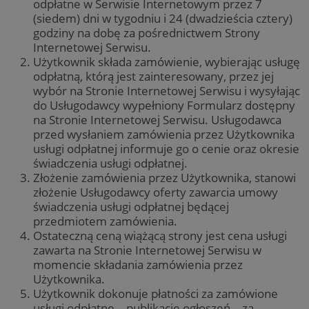
odpłatne w Serwisie Internetowym przez 7
Inform
wewn
mogą 
(siedem) dni w tygodniu i 24 (dwadzieścia cztery)
wykor
YSC
Sesja
Ten p
Google LLC
godziny na dobę za pośrednictwem Strony
celu 
usta
.youtube.com
strony
Internetowej Serwisu.
YouT
intern
śled
Użytkownik składa zamówienie, wybierając usługę
zrozu
osad
zaang
odpłatną, którą jest zainteresowany, przez jej
użytk
VISITOR_INFO1_LIVE
5 miesięcy 4
Ten p
Google LLC
wybór na Stronie Internetowej Serwisu i wysyłając
tygodnie
usta
.youtube.com
_clsk
1 dzień
Ten pl
Microsoft
do Usługodawcy wypełniony Formularz dostępny
Yout
powią
zabrze.com.pl
pref
na Stronie Internetowej Serwisu. Usługodawca
oprog
użyt
Micros
przed wysłaniem zamówienia przez Użytkownika
doty
analyti
YouT
usługi odpłatnej informuje go o cenie oraz okresie
używa
w wi
przec
świadczenia usługi odpłatnej.
równi
informa
odwi
Złożenie zamówienia przez Użytkownika, stanowi
użytko
korz
łączen
złożenie Usługodawcy oferty zawarcia umowy
stare
przegl
YouT
świadczenia usługi odpłatnej będącej
w jedn
użytk
przedmiotem zamówienia.
SRM_B
1 rok
Jest 
Microsoft
celów
cook
Corporation
Ostateczną ceną wiążącą strony jest cena usługi
analit
któr
.c.bing.com
zawarta na Stronie Internetowej Serwisu w
praw
__gpi
.zabrze.com.pl
1 rok
Ten pl
tej w
momencie składania zamówienia przez
prawd
używa
Użytkownika.
SM
.c.clarity.ms
Sesja
To je
śledzen
cook
Użytkownik dokonuje płatności za zamówione
celów,
któr
groma
usługi odpłatne – publikację ogłoszeń – za
pomi