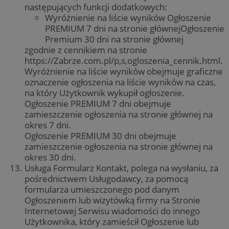
Funkcjonalność
Niesklasyfikowane
następujących funkcji dodatkowych:
Wyróżnienie na liście wyników Ogłoszenie
Niezbędne pliki cookie umożliwiają korzystanie z
PREMIUM 7 dni na stronie głównejOgłoszenie
podstawowych funkcji strony internetowej, takich jak
Premium 30 dni na stronie głównej
logowanie użytkownika i zarządzanie kontem. Bez
niezbędnych plików cookie nie można prawidłowo
zgodnie z cennikiem na stronie
korzystać ze strony internetowej.
https://Zabrze.com.pl/p,s,ogloszenia_cennik.html.
Wyróżnienie na liście wyników obejmuje graficzne
Provider
/
Okres
Nazwa
Domena
przechowywania
oznaczenie ogłoszenia na liście wyników na czas,
na który Użytkownik wykupił ogłoszenie.
SessID
zabrze.com.pl
1 rok
Ogłoszenie PREMIUM 7 dni obejmuje
zamieszczenie ogłoszenia na stronie głównej na
okres 7 dni.
QeSessID
zabrze.com.pl
1 rok
Ogłoszenie PREMIUM 30 dni obejmuje
zamieszczenie ogłoszenia na stronie głównej na
okres 30 dni.
Usługa Formularz Kontakt, polega na wysłaniu, za
MvSessID
zabrze.com.pl
1 rok
pośrednictwem Usługodawcy, za pomocą
formularza umieszczonego pod danym
Ogłoszeniem lub wizytówką firmy na Stronie
__cf_bm
29 minut 53
Cloudflare
Internetowej Serwisu wiadomości do innego
sekundy
Inc.
.x.com
Użytkownika, który zamieścił Ogłoszenie lub