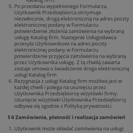
wygen
zmia
liczby
Po przesłaniu wypełnionego Formularza,
wyśw
identy
uży
Użytkownik Przedsiębiorca otrzymuje
klienta
rama
uwzgl
niezwłocznie, drogą elektroniczną na adres poczty
wdro
każdy
zape
elektronicznej podany w Formularzu
strony
dośw
służy 
potwierdzenie złożenia zamówienia na wybraną
dane
danyc
podc
usługę Katalog firm. Następnie Usługodawca
dotyc
eksp
odwied
przesyła Użytkownikowi na adres poczty
sesji 
IDE
1 rok 2 miesiące
Ten p
Google LLC
elektronicznej podany w Formularzu
potrze
usta
.doubleclick.net
analit
potwierdzenie przyjęcia zamówienia na wybraną
Doub
witryn
info
przez Użytkownika usługę. Z tą chwilą zawarta
jaki
zostaje umowa o świadczenie droga elektroniczną
ustat_gid
.ustat.info
1 rok
Ten pl
użyt
używa
korz
usługi Katalog firm
zbiera
inte
Rezygnacja z usługi Katalog firm możliwa jest w
inform
wsze
jak od
któr
każdej chwili i polega na usunięciu przez
korzys
końc
Użytkownika Przedsiębiorcę wizytówki firmy.
strony
zoba
intern
odwi
Usunięcie wizytówki Użytkownika Przedsiębiorcy
przykł
witr
odbywa się zgodnie z Polityką prywatności.
strony
najczę
MR
1 tydzień
To je
Microsoft
odwied
cook
Corporation
§ 6 Zamówienia, płatność i realizacja zamówień
wiado
któr
.c.bing.com
błędac
pomi
odbier
wyko
Użytkownik może składać zamówienia na usługi
intern
inte