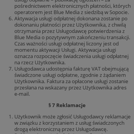
inform
wyko
pośrednictwem elektronicznych płatności, których
temat 
inte
użytko
operatorem jest Blue Media z siedzibą w Sopocie.
wewn
wskaź
Aktywacja usługi odpłatnej dokonana zostanie po
wydajn
intern
dokonaniu płatności przez Użytkownika, z chwilą
celu 
otrzymania przez Usługodawcę potwierdzenia z
doświ
użytk
Blue Media o pozytywnym zakończeniu transakcji.
Czas ważności usługi odpłatnej liczony jest od
momentu aktywacji Usługi. Aktywacja usługi
oznacza rozpoczęcie świadczenia usługi odpłatnej
na rzecz Użytkownika.
Usługodawca udostępnia fakturę VAT obejmującą
świadczone usługi odpłatne, zgodnie z żądaniem
Użytkownika. Faktura za opłacone usługi zostanie
przesłana na wskazany przez Użytkownika adres
e-mail.
§ 7 Reklamacje
Użytkownik może zgłosić Usługodawcy reklamacje
w związku z korzystaniem z usług świadczonych
drogą elektroniczną przez Usługodawcę.