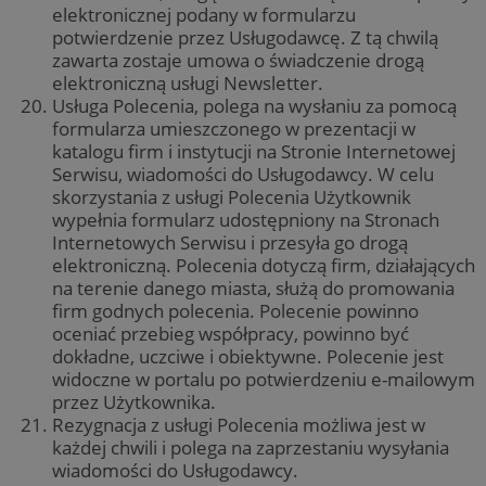
elektronicznej podany w formularzu
potwierdzenie przez Usługodawcę. Z tą chwilą
zawarta zostaje umowa o świadczenie drogą
elektroniczną usługi Newsletter.
Usługa Polecenia, polega na wysłaniu za pomocą
formularza umieszczonego w prezentacji w
katalogu firm i instytucji na Stronie Internetowej
Serwisu, wiadomości do Usługodawcy. W celu
skorzystania z usługi Polecenia Użytkownik
wypełnia formularz udostępniony na Stronach
Internetowych Serwisu i przesyła go drogą
elektroniczną. Polecenia dotyczą firm, działających
na terenie danego miasta, służą do promowania
firm godnych polecenia. Polecenie powinno
oceniać przebieg współpracy, powinno być
dokładne, uczciwe i obiektywne. Polecenie jest
widoczne w portalu po potwierdzeniu e-mailowym
Provider
/
Nazwa
Domena
prz
przez Użytkownika.
Rezygnacja z usługi Polecenia możliwa jest w
ustat_xq6z219uw9556wnynjjmc3hqm16ysi
.ustat.info
Provider
/
Okres
Nazwa
Opis
każdej chwili i polega na zaprzestaniu wysyłania
Domena
przechowywania
__Secure-YNID
.youtube.com
5 
wiadomości do Usługodawcy.
Provider
/
Okres
Nazwa
Opis
_clck
.zabrze.com.pl
11 miesięcy 4
Ten pl
Domena
przechowywania