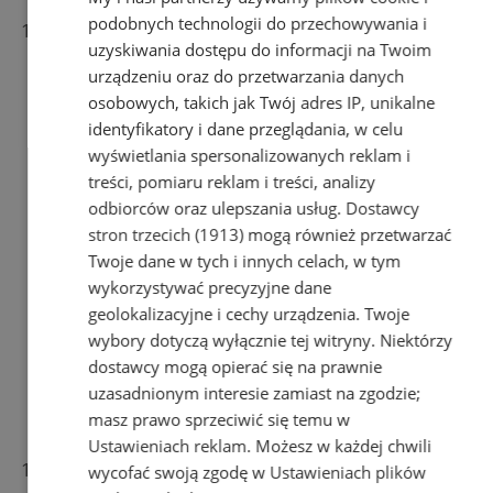
samodzielnie usunięte
podobnych technologii do przechowywania i
Użytkownik w ramach korzystania z usługi
uzyskiwania dostępu do informacji na Twoim
Zamieszczenie Ogłoszenia w wariancie
Rozszerzone może skorzystać także z
urządzeniu oraz do przetwarzania danych
następujących funkcji dodatkowych:
osobowych, takich jak Twój adres IP, unikalne
możliwość opatrzenia Ogłoszenia miniaturą
identyfikatory i dane przeglądania, w celu
pliku graficznego oraz dodanie ośmiu zdjęć,
wyświetlania spersonalizowanych reklam i
przesłanych przez Użytkownika za pomocą
treści, pomiaru reklam i treści, analizy
Formularza;
odbiorców oraz ulepszania usług.
Dostawcy
opis bez ograniczeń;
stron trzecich (1913)
mogą również przetwarzać
edytor wizualny – możliwość formatowania
opisu Ogłoszenia (HTML);
Twoje dane w tych i innych celach, w tym
możliwość zamieszczenia odnośnika do
wykorzystywać precyzyjne dane
strony internetowej, której adres
geolokalizacyjne i cechy urządzenia. Twoje
elektroniczny wskaże Użytkownik w
wybory dotyczą wyłącznie tej witryny. Niektórzy
Formularzu;
dostawcy mogą opierać się na prawnie
możliwość zamieszczenia odnośnika do filmu
uzasadnionym interesie zamiast na zgodzie;
zamieszczonego w serwisie YouTube.com,
masz prawo sprzeciwić się temu w
którego adres elektroniczny Użytkownik
wskaże w Formularzu;
Ustawieniach reklam
. Możesz w każdej chwili
Użytkownik w ramach korzystania z usługi
wycofać swoją zgodę w
Ustawieniach plików
Zamieszczenie Ogłoszenia w wariancie SEO może