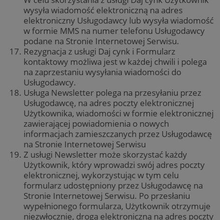
CookieScriptConsent
4 tygodnie 2 dni
CookieScript
wysyła wiadomość elektroniczną na adres
zabrze.com.pl
elektroniczny Usługodawcy lub wysyła wiadomość
w formie MMS na numer telefonu Usługodawcy
podane na Stronie Internetowej Serwisu.
Rezygnacja z usługi Daj cynk i Formularz
kontaktowy możliwa jest w każdej chwili i polega
na zaprzestaniu wysyłania wiadomości do
Usługodawcy.
Usługa Newsletter polega na przesyłaniu przez
Usługodawcę, na adres poczty elektronicznej
Użytkownika, wiadomości w formie elektronicznej
zawierającej powiadomienia o nowych
VISITOR_PRIVACY_METADATA
5 miesięcy 4
YouTube
informacjach zamieszczanych przez Usługodawcę
tygodnie
.youtube.com
na Stronie Internetowej Serwisu
Z usługi Newsletter może skorzystać każdy
Użytkownik, który wprowadzi swój adres poczty
elektronicznej, wykorzystując w tym celu
formularz udostępniony przez Usługodawcę na
Stronie Internetowej Serwisu. Po przesłaniu
wypełnionego formularza, Użytkownik otrzymuje
niezwłocznie, drogą elektroniczną na adres poczty