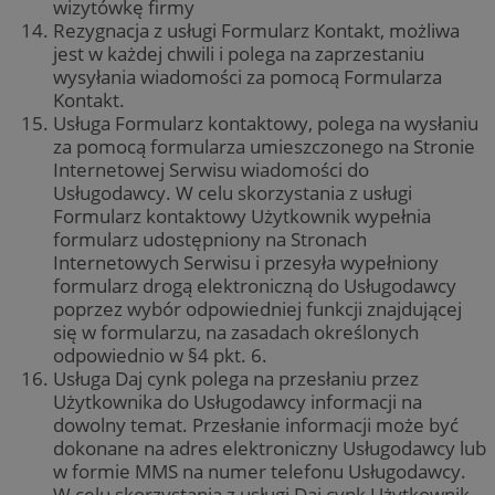
wizytówkę firmy
Rezygnacja z usługi Formularz Kontakt, możliwa
jest w każdej chwili i polega na zaprzestaniu
wysyłania wiadomości za pomocą Formularza
Kontakt.
Usługa Formularz kontaktowy, polega na wysłaniu
za pomocą formularza umieszczonego na Stronie
Internetowej Serwisu wiadomości do
Usługodawcy. W celu skorzystania z usługi
Formularz kontaktowy Użytkownik wypełnia
Google Privacy
__cf_bm
29 minut 55
Cloudflare
formularz udostępniony na Stronach
Policy
sekund
Inc.
.twitter.com
Internetowych Serwisu i przesyła wypełniony
formularz drogą elektroniczną do Usługodawcy
poprzez wybór odpowiedniej funkcji znajdującej
się w formularzu, na zasadach określonych
odpowiednio w §4 pkt. 6.
Usługa Daj cynk polega na przesłaniu przez
Użytkownika do Usługodawcy informacji na
dowolny temat. Przesłanie informacji może być
dokonane na adres elektroniczny Usługodawcy lub
w formie MMS na numer telefonu Usługodawcy.
W celu skorzystania z usługi Daj cynk Użytkownik