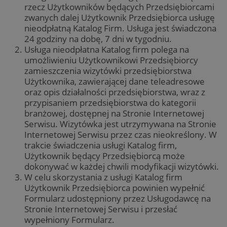
użyt
rzecz Użytkowników będących Przedsiębiorcami
intern
korz
inte
zwanych dalej Użytkownik Przedsiębiorca usługę
_clsk
23 godziny 59
Ten pl
Microsoft
wsze
nieodpłatną Katalog Firm. Usługa jest świadczona
minut
powią
.zabrze.com.pl
któr
oprog
końc
24 godziny na dobę, 7 dni w tygodniu.
Micros
zoba
Usługa nieodpłatna Katalog firm polega na
analyti
odwi
używa
witr
umożliwieniu Użytkownikowi Przedsiębiorcy
przec
zamieszczenia wizytówki przedsiębiorstwa
informa
test_cookie
15 minut
Ten p
Google LLC
użytko
Użytkownika, zawierającej dane teleadresowe
usta
.doubleclick.net
łączen
Doub
oraz opis działalności przedsiębiorstwa, wraz z
przegl
właśc
w jedn
przypisaniem przedsiębiorstwa do kategorii
Goog
użytk
ustal
branżowej, dostępnej na Stronie Internetowej
celów
prze
analit
Serwisu. Wizytówka jest utrzymywana na Stronie
odwi
witr
Internetowej Serwisu przez czas nieokreślony. W
_ga_NBM6HFESG6
.zabrze.com.pl
1 rok 1 miesiąc
Ten pl
cook
używa
trakcie świadczenia usługi Katalog firm,
Google
_fbp
2 miesiące 4
Używ
Meta Platform
Użytkownik będący Przedsiębiorcą może
do ut
tygodnie
Face
Inc.
stanu s
dokonywać w każdej chwili modyfikacji wizytówki.
dosta
.zabrze.com.pl
pro
W celu skorzystania z usługi Katalog firm
OAID
1 rok
Powią
OpenX
rekl
platfo
Użytkownik Przedsiębiorca powinien wypełnić
Technologies
jak 
rekla
Inc.
czas
Formularz udostępniony przez Usługodawcę na
baner
reklama.silnet.pl
rek
dla w
Stronie Internetowej Serwisu i przesłać
zewn
Rejestr
wypełniony Formularz.
został
MR
1 tydzień
To je
Microsoft