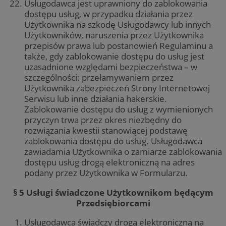
Usługodawca jest uprawniony do zablokowania
tygodnie
używa
śledzen
dostępu usług, w przypadku działania przez
__gads
1 rok
Ten p
Google LLC
użytk
powi
.zabrze.com.pl
Użytkownika na szkodę Usługodawcy lub innych
zaang
Doub
stroni
Użytkowników, naruszenia przez Użytkownika
Publ
intern
Goog
przepisów prawa lub postanowień Regulaminu a
celu 
jest
doświ
także, gdy zablokowanie dostępu do usług jest
rekl
użytk
któr
uzasadnione względami bezpieczeństwa – w
funkcj
zarob
strony
szczególności: przełamywaniem przez
intern
MUID
1 rok
Ten p
Microsoft
Użytkownika zabezpieczeń Strony Internetowej
pows
Corporation
Serwisu lub inne działania hakerskie.
FCCDCF
.zabrze.com.pl
1 rok 4 tygodnie
Ten pl
prze
.clarity.ms
używa
jako
Zablokowanie dostępu do usług z wymienionych
analiz
iden
przyczyn trwa przez okres niezbędny do
wewnęt
użyt
operat
to u
rozwiązania kwestii stanowiącej podstawę
wbu
zablokowania dostępu do usług. Usługodawca
__eoi
.zabrze.com.pl
5 miesięcy 4
Ten pl
skry
tygodnie
używa
Micr
zawiadamia Użytkownika o zamiarze zablokowania
nagry
Pows
dostępu usług drogą elektroniczną na adres
zaang
się, 
użytko
się 
podany przez Użytkownika w Formularzu.
interak
dome
intern
umoż
pomag
§ 5 Usługi świadczone Użytkownikom będącym
użyt
popra
Przedsiębiorcami
doświ
ANONCHK
9 minut 55
Ten 
Microsoft
użytko
sekund
zawi
Corporation
analiz
tym,
Usługodawca świadczy drogą elektroniczną na
.c.clarity.ms
wydajn