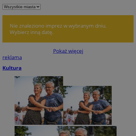
CookieScriptConsent
4 tygodnie 2 dn
CookieScript
zabrze.com.pl
Nie znaleziono imprez w wybranym dniu.
Wybierz inną datę.
Pokaż więcej
reklama
Kultura
VISITOR_PRIVACY_METADATA
5 miesięcy 4
YouTube
tygodnie
.youtube.com