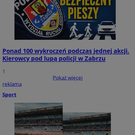
Ponad 100 wykroczeń podczas jednej akcji.
Kierowcy pod lupą policji w Zabrzu
1
Pokaż więcej
reklama
Sport