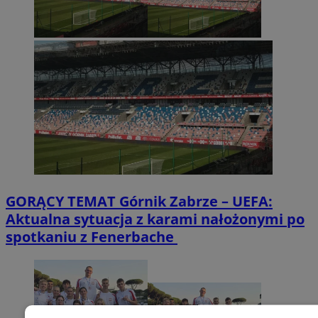
GORĄCY TEMAT
Górnik Zabrze – UEFA:
Aktualna sytuacja z karami nałożonymi po
spotkaniu z Fenerbache