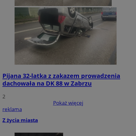
Pijana 32-latka z zakazem prowadzenia
dachowała na DK 88 w Zabrzu
2
Pokaż więcej
reklama
Z życia miasta