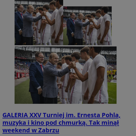
GALERIA
XXV Turniej im. Ernesta Pohla,
muzyka i kino pod chmurką. Tak minął
weekend w Zabrzu