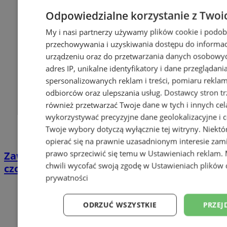
Odpowiedzialne korzystanie z Twoi
My i nasi partnerzy używamy plików cookie i podob
przechowywania i uzyskiwania dostępu do informac
urządzeniu oraz do przetwarzania danych osobowych
adres IP, unikalne identyfikatory i dane przeglądani
spersonalizowanych reklam i treści, pomiaru reklam i
odbiorców oraz ulepszania usług.
Dostawcy stron tr
również przetwarzać Twoje dane w tych i innych cel
wykorzystywać precyzyjne dane geolokalizacyjne i c
Twoje wybory dotyczą wyłącznie tej witryny. Niekt
opierać się na prawnie uzasadnionym interesie zami
prawo sprzeciwić się temu w
Ustawieniach reklam
.
Zawodnicy WOPR Zabrze w europejskiej
chwili wycofać swoją zgodę w
Ustawieniach plików 
czołówce! Historyczny występ w Rzymie
prywatności
ODRZUĆ WSZYSTKIE
PRZEJ