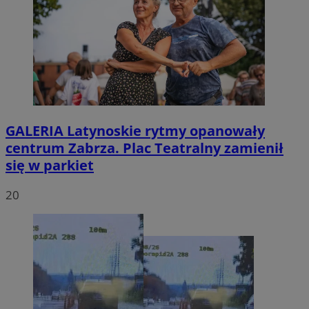
GALERIA
Latynoskie rytmy opanowały
centrum Zabrza. Plac Teatralny zamienił
się w parkiet
20