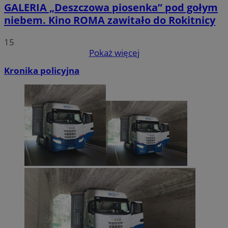
GALERIA
„Deszczowa piosenka” pod gołym
niebem. Kino ROMA zawitało do Rokitnicy
15
Pokaż więcej
Kronika policyjna