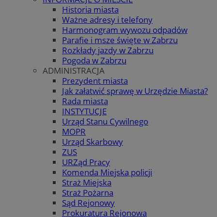
Historia miasta
Ważne adresy i telefony
Harmonogram wywozu odpadów
Parafie i msze święte w Zabrzu
Rozkłady jazdy w Zabrzu
Pogoda w Zabrzu
ADMINISTRACJA
Prezydent miasta
Jak załatwić sprawę w Urzędzie Miasta?
Rada miasta
INSTYTUCJE
Urząd Stanu Cywilnego
MOPR
Urząd Skarbowy
ZUS
URZąd Pracy
Komenda Miejska policji
Straż Miejska
Straż Pożarna
Sąd Rejonowy
Prokuratura Rejonowa