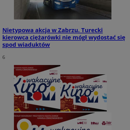
Nietypowa akcja w Zabrzu. Turecki
kierowca ciężarówki nie mógł wydostać się
spod wiaduktów
6