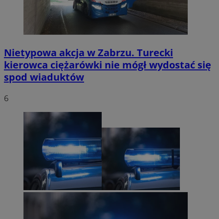
Nietypowa akcja w Zabrzu. Turecki
kierowca ciężarówki nie mógł wydostać się
spod wiaduktów
6