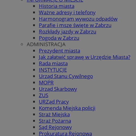
Historia miasta
Ważne adresy i telefony
Harmonogram wywozu odpadów
Parafie i msze święte w Zabrzu
Rozkłady jazdy w Zabrzu
Pogoda w Zabrzu
ADMINISTRACJA
Prezydent miasta
Jak załatwić sprawę w Urzędzie Miasta?
Rada miasta
INSTYTUCJE
Urząd Stanu Cywilnego
MOPR
Urząd Skarbowy
ZUS
URZąd Pracy
Komenda Miejska policji
Straż Miejska
Straż Pożarna
Sąd Rejonowy
Prokuratura Rejonowa