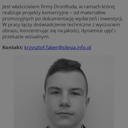
Jest właścicielem firmy DronRuda, w ramach której
realizuje projekty komercyjne – od materiałów
promocyjnych po dokumentację wydarzeń i inwestycji.
W pracy łączy doświadczenie techniczne z wyczuciem
Niezbędne
Wydajność
Targetowanie
obrazu, koncentrując się na jakości, dynamice ujęć i
Funkcjonalność
Niesklasyfikowane
przekazie wizualnym.
Niezbędne pliki cookie umożliwiają korzystanie z
Kontakt:
krzysztof.faber@silesia.info.pl
podstawowych funkcji strony internetowej, takich jak
logowanie użytkownika i zarządzanie kontem. Bez
niezbędnych plików cookie nie można prawidłowo
korzystać ze strony internetowej.
Provider
/
Okres
Nazwa
Domena
przechowywania
SessID
zabrze.com.pl
1 rok
QeSessID
zabrze.com.pl
1 rok
MvSessID
zabrze.com.pl
1 rok