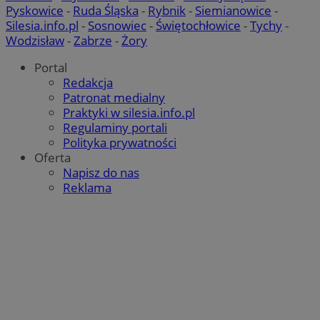
Pyskowice
-
Ruda Śląska
-
Rybnik
-
Siemianowice
-
Silesia.info.pl
-
Sosnowiec
-
Świętochłowice
-
Tychy
-
Wodzisław
-
Zabrze
-
Żory
Portal
Redakcja
Patronat medialny
Praktyki w silesia.info.pl
Regulaminy portali
Polityka prywatności
Oferta
Napisz do nas
Reklama