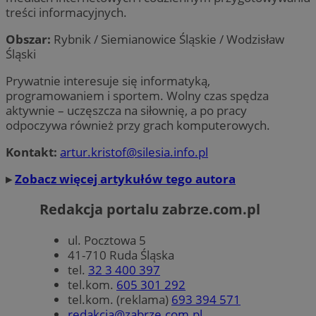
treści informacyjnych.
Provider
/
Nazwa
Domena
prz
Obszar:
Rybnik / Siemianowice Śląskie / Wodzisław
ustat_xq6z219uw9556wnynjjmc3hqm16ysi
.ustat.info
Provider
/
Okres
Śląski
Nazwa
Opis
Domena
przechowywania
__Secure-YNID
.youtube.com
5 
Provider
/
Okres
Nazwa
Opis
_clck
.zabrze.com.pl
11 miesięcy 4
Ten pl
Prywatnie interesuje się informatyką,
Domena
przechowywania
tygodnie
używa
programowaniem i sportem. Wolny czas spędza
śledzen
__gads
1 rok
Ten p
Google LLC
użytk
aktywnie – uczęszcza na siłownię, a po pracy
powi
.zabrze.com.pl
zaang
Doub
odpoczywa również przy grach komputerowych.
stroni
Publ
intern
Goog
celu 
Kontakt:
artur.kristof@silesia.info.pl
jest
doświ
rekl
użytk
któr
▸
Zobacz więcej artykułów tego autora
funkcj
zarob
strony
intern
MUID
1 rok
Ten p
Microsoft
Redakcja portalu zabrze.com.pl
pows
Corporation
FCCDCF
.zabrze.com.pl
1 rok 4 tygodnie
Ten pl
prze
.clarity.ms
używa
jako
analiz
ul. Pocztowa 5
iden
wewnęt
użyt
41-710 Ruda Śląska
operat
to u
tel.
32 3 400 397
wbu
__eoi
.zabrze.com.pl
5 miesięcy 4
Ten pl
skry
tel.kom.
605 301 292
tygodnie
używa
Micr
tel.kom. (reklama)
693 394 571
nagry
Pows
zaang
się, 
redakcja@zabrze.com.pl