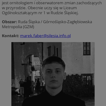
jest ornitologiem i obserwatorem zmian zachodzących
w przyrodzie. Obecnie uczy się w Liceum
Ogólnokształcącym nr 1 w Rudzie Śląskiej.
Obszar:
Ruda Śląska / Górnośląsko-Zagłębiowska
Metropolia (GZM)
CookieScriptConsent
4 tygodnie 2 dni
CookieScript
zabrze.com.pl
Kontakt:
marek.faber@silesia.info.pl
VISITOR_PRIVACY_METADATA
5 miesięcy 4
YouTube
tygodnie
.youtube.com