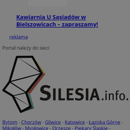
Kawiarnia U Sąsiadów w
Bielszowicach – zapraszamy!
reklama
Portal należy do sieci
Bytom
-
Chorzów
-
Gliwice
-
Katowice
-
Łaziska Górne
-
Mikołów
-
Mysłowice
-
Orzesze
-
Piekary Śląskie
-