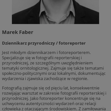
__cf_bm
29 minut 53
Cloudflare
sekundy
Inc.
.x.com
Marek Faber
Dziennikarz przyrodniczy / fotoreporter
Jest młodym dziennikarzem i fotoreporterem.
Specjalizuje się w fotografii reporterskiej i
przyrodniczej, ze szczególnym uwzględnieniem
tematyki ornitologicznej. Zajmuje się także tematami
społeczno-politycznymi oraz lokalnymi, dokumentując
Google Privacy
wydarzenia i zjawiska zachodzące w regionie.
__cf_bm
29 minut 55
Cloudflare
Policy
sekund
Inc.
.twitter.com
Fotografią zajmuje się od pięciu lat, konsekwentnie
rozwijając warsztat w zakresie fotografii reporterskiej i
przyrodniczej. Jako fotoreporter koncentruje się na
uchwyceniu autentyczności wydarzeń oraz relacji
człowieka z otaczającym środowiskiem. Z zamiłowania