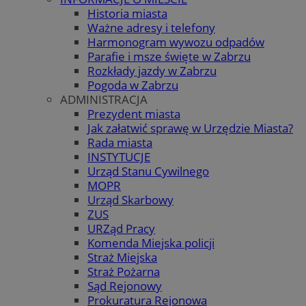
Historia miasta
Ważne adresy i telefony
Harmonogram wywozu odpadów
Parafie i msze święte w Zabrzu
Rozkłady jazdy w Zabrzu
Pogoda w Zabrzu
ADMINISTRACJA
Prezydent miasta
Jak załatwić sprawę w Urzędzie Miasta?
Rada miasta
INSTYTUCJE
Urząd Stanu Cywilnego
MOPR
Urząd Skarbowy
ZUS
URZąd Pracy
Komenda Miejska policji
Straż Miejska
Straż Pożarna
Sąd Rejonowy
Prokuratura Rejonowa