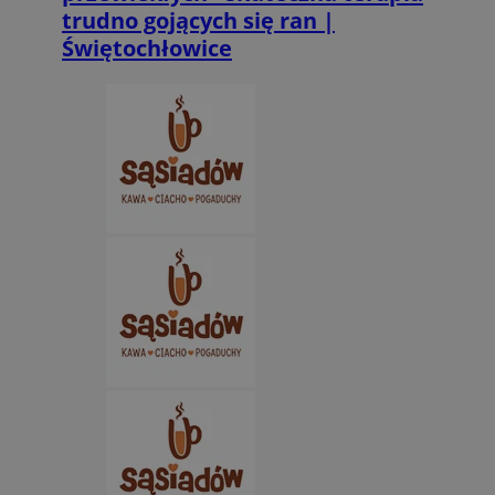
trudno gojących się ran |
Świętochłowice