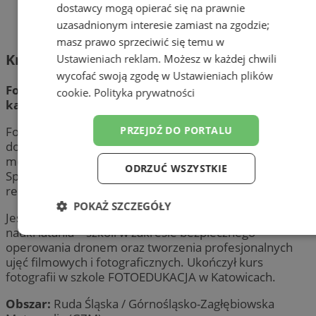
dostawcy mogą opierać się na prawnie
uzasadnionym interesie zamiast na zgodzie;
masz prawo sprzeciwić się temu w
Krzysztof Faber
Ustawieniach reklam
. Możesz w każdej chwili
wycofać swoją zgodę w
Ustawieniach plików
Fotoreporter / pilot i instruktor drona /
cookie
.
Polityka prywatności
kamerzysta
Fotoreporter, fotograf i operator drona z wieloletnim
PRZEJDŹ DO PORTALU
doświadczeniem w realizacji materiałów wizualnych dla
mediów, firm oraz klientów indywidualnych.
ODRZUĆ WSZYSTKIE
Specjalizuje się w fotografii i filmowaniu z lotu ptaka,
reportażu oraz produkcjach wideo.
POKAŻ SZCZEGÓŁY
Jest certyfikowanym pilotem drona oraz instruktorem
nauki latania – szkoli w zakresie bezpiecznego
Niezbędne
Wydajność
Targetowanie
operowania dronem oraz tworzenia profesjonalnych
ujęć filmowych i fotograficznych. Ukończył kurs
fotografii w szkole FOTOEDUKACJA w Katowicach.
Funkcjonalność
Niesklasyfikowane
Obszar:
Ruda Śląska / Górnośląsko-Zagłębiowska