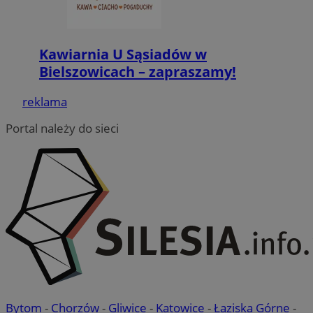
Kawiarnia U Sąsiadów w
Bielszowicach – zapraszamy!
reklama
Portal należy do sieci
Bytom
-
Chorzów
-
Gliwice
-
Katowice
-
Łaziska Górne
-