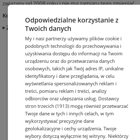
związany od 2008 roku i nie ma zamiaru tego zmieniać.
Kontakt:
krzysztof.chmielewski@silesia.info.pl
Odpowiedzialne korzystanie z
▸
Zobacz więcej artykułów tego autora
Twoich danych
My i nasi partnerzy używamy plików cookie i
podobnych technologii do przechowywania i
uzyskiwania dostępu do informacji na Twoim
urządzeniu oraz do przetwarzania danych
osobowych, takich jak Twój adres IP, unikalne
identyfikatory i dane przeglądania, w celu
wyświetlania spersonalizowanych reklam i
treści, pomiaru reklam i treści, analizy
odbiorców oraz ulepszania usług.
Dostawcy
stron trzecich (1913)
mogą również przetwarzać
Twoje dane w tych i innych celach, w tym
wykorzystywać precyzyjne dane
geolokalizacyjne i cechy urządzenia. Twoje
wybory dotyczą wyłącznie tej witryny. Niektórzy