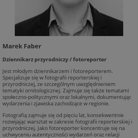
MvSessID
zabrze.com.pl
1 rok
__cf_bm
29 minut 53
Cloudflare
sekundy
Inc.
.x.com
Marek Faber
Dziennikarz przyrodniczy / fotoreporter
Jest młodym dziennikarzem i fotoreporterem.
Specjalizuje się w fotografii reporterskiej i
przyrodniczej, ze szczególnym uwzględnieniem
tematyki ornitologicznej. Zajmuje się także tematami
społeczno-politycznymi oraz lokalnymi, dokumentując
Google Privacy
__cf_bm
29 minut 55
Cloudflare
wydarzenia i zjawiska zachodzące w regionie.
Policy
sekund
Inc.
.twitter.com
Fotografią zajmuje się od pięciu lat, konsekwentnie
rozwijając warsztat w zakresie fotografii reporterskiej i
przyrodniczej. Jako fotoreporter koncentruje się na
uchwyceniu autentyczności wydarzeń oraz relacji