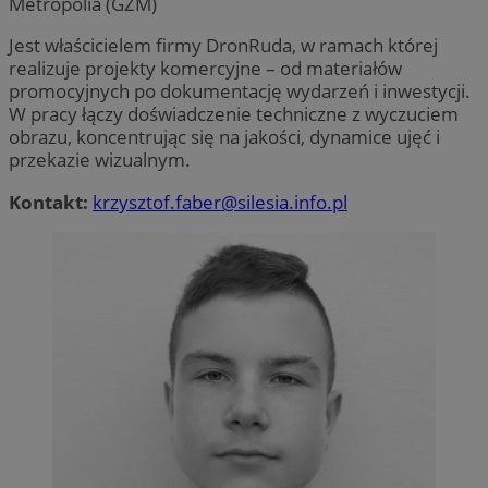
Metropolia (GZM)
Jest właścicielem firmy DronRuda, w ramach której
realizuje projekty komercyjne – od materiałów
promocyjnych po dokumentację wydarzeń i inwestycji.
W pracy łączy doświadczenie techniczne z wyczuciem
Niezbędne
Wydajność
Targetowanie
obrazu, koncentrując się na jakości, dynamice ujęć i
Funkcjonalność
Niesklasyfikowane
przekazie wizualnym.
Niezbędne pliki cookie umożliwiają korzystanie z
Kontakt:
krzysztof.faber@silesia.info.pl
podstawowych funkcji strony internetowej, takich jak
logowanie użytkownika i zarządzanie kontem. Bez
niezbędnych plików cookie nie można prawidłowo
korzystać ze strony internetowej.
Provider
/
Okres
Nazwa
Domena
przechowywania
SessID
zabrze.com.pl
1 rok
QeSessID
zabrze.com.pl
1 rok