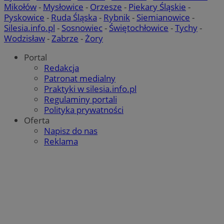
Mikołów
-
Mysłowice
-
Orzesze
-
Piekary Śląskie
-
Pyskowice
-
Ruda Śląska
-
Rybnik
-
Siemianowice
-
Silesia.info.pl
-
Sosnowiec
-
Świętochłowice
-
Tychy
-
Wodzisław
-
Zabrze
-
Żory
Portal
Redakcja
Patronat medialny
Praktyki w silesia.info.pl
Regulaminy portali
Polityka prywatności
Oferta
Napisz do nas
Reklama