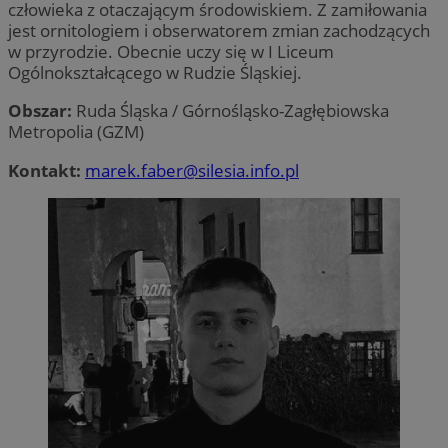
człowieka z otaczającym środowiskiem. Z zamiłowania
jest ornitologiem i obserwatorem zmian zachodzących
w przyrodzie. Obecnie uczy się w I Liceum
Ogólnokształcącego w Rudzie Śląskiej.
Obszar:
Ruda Śląska / Górnośląsko-Zagłębiowska
Metropolia (GZM)
CookieScriptConsent
4 tygodnie 2 dni
CookieScript
zabrze.com.pl
Kontakt:
marek.faber@silesia.info.pl
VISITOR_PRIVACY_METADATA
5 miesięcy 4
YouTube
tygodnie
.youtube.com