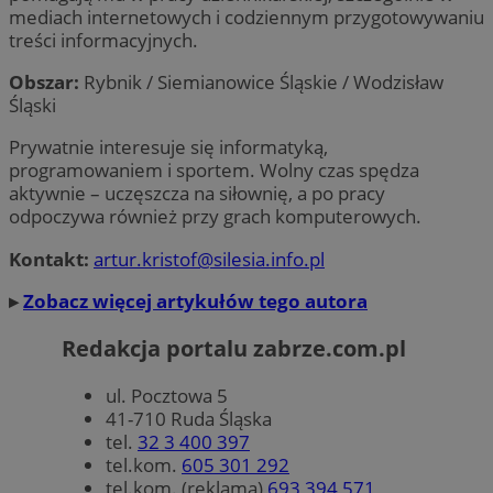
mediach internetowych i codziennym przygotowywaniu
Provider
/
treści informacyjnych.
Nazwa
Domena
prz
Obszar:
Rybnik / Siemianowice Śląskie / Wodzisław
ustat_xq6z219uw9556wnynjjmc3hqm16ysi
.ustat.info
Provider
/
Okres
Nazwa
Opis
Śląski
Domena
przechowywania
__Secure-YNID
.youtube.com
5 
Provider
/
Okres
Nazwa
Opis
_clck
.zabrze.com.pl
11 miesięcy 4
Ten pl
Domena
przechowywania
Prywatnie interesuje się informatyką,
tygodnie
używa
śledzen
programowaniem i sportem. Wolny czas spędza
__gads
1 rok
Ten p
Google LLC
użytk
powi
.zabrze.com.pl
aktywnie – uczęszcza na siłownię, a po pracy
zaang
Doub
stroni
odpoczywa również przy grach komputerowych.
Publ
intern
Goog
celu 
jest
Kontakt:
artur.kristof@silesia.info.pl
doświ
rekl
użytk
któr
funkcj
zarob
▸
Zobacz więcej artykułów tego autora
strony
intern
MUID
1 rok
Ten p
Microsoft
pows
Redakcja portalu zabrze.com.pl
Corporation
FCCDCF
.zabrze.com.pl
1 rok 4 tygodnie
Ten pl
prze
.clarity.ms
używa
jako
analiz
iden
ul. Pocztowa 5
wewnęt
użyt
operat
41-710 Ruda Śląska
to u
wbu
tel.
32 3 400 397
__eoi
.zabrze.com.pl
5 miesięcy 4
Ten pl
skry
tygodnie
używa
tel.kom.
605 301 292
Micr
nagry
Pows
tel.kom. (reklama)
693 394 571
zaang