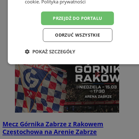
cookie
.
Polityka prywatności
PRZEJDŹ DO PORTALU
ODRZUĆ WSZYSTKIE
POKAŻ SZCZEGÓŁY
Niezbędne
Wydajność
Targetowanie
Funkcjonalność
Niesklasyfikowane
Mecz Górnika Zabrze z Rakowem
Częstochowa na Arenie Zabrze
Niezbędne
Wydajność
Targetowanie