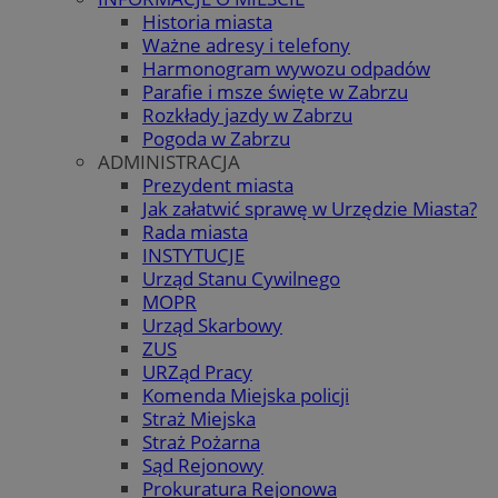
Historia miasta
Ważne adresy i telefony
Harmonogram wywozu odpadów
Parafie i msze święte w Zabrzu
Rozkłady jazdy w Zabrzu
Pogoda w Zabrzu
ADMINISTRACJA
Prezydent miasta
Jak załatwić sprawę w Urzędzie Miasta?
Rada miasta
INSTYTUCJE
Urząd Stanu Cywilnego
MOPR
Urząd Skarbowy
ZUS
URZąd Pracy
Komenda Miejska policji
Straż Miejska
Straż Pożarna
Sąd Rejonowy
Prokuratura Rejonowa