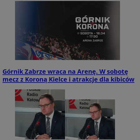
Górnik Zabrze wraca na Arenę. W sobotę
mecz z Koroną Kielce i atrakcje dla kibiców