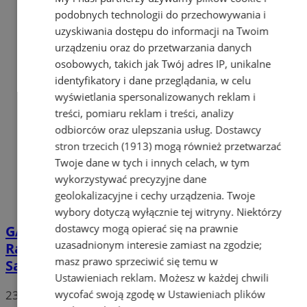
podobnych technologii do przechowywania i
uzyskiwania dostępu do informacji na Twoim
urządzeniu oraz do przetwarzania danych
osobowych, takich jak Twój adres IP, unikalne
identyfikatory i dane przeglądania, w celu
wyświetlania spersonalizowanych reklam i
treści, pomiaru reklam i treści, analizy
odbiorców oraz ulepszania usług.
Dostawcy
stron trzecich (1913)
mogą również przetwarzać
Twoje dane w tych i innych celach, w tym
wykorzystywać precyzyjne dane
geolokalizacyjne i cechy urządzenia. Twoje
wybory dotyczą wyłącznie tej witryny. Niektórzy
dostawcy mogą opierać się na prawnie
GALERIA
Górnik Zabrze zwyciężył 3:1 z
uzasadnionym interesie zamiast na zgodzie;
Rakowem Częstochowa. Dwie bramki
masz prawo sprzeciwić się temu w
Sadílka
Ustawieniach reklam
. Możesz w każdej chwili
23
wycofać swoją zgodę w
Ustawieniach plików