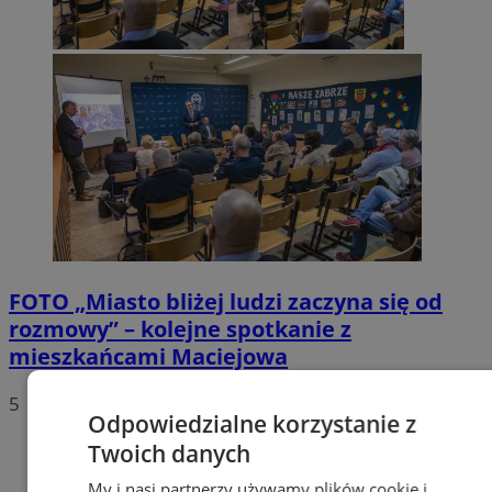
FOTO
„Miasto bliżej ludzi zaczyna się od
rozmowy” – kolejne spotkanie z
mieszkańcami Maciejowa
5
Odpowiedzialne korzystanie z
Twoich danych
My i nasi partnerzy używamy plików cookie i