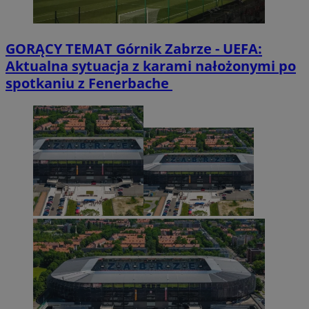
GORĄCY TEMAT
Górnik Zabrze - UEFA:
Aktualna sytuacja z karami nałożonymi po
spotkaniu z Fenerbache