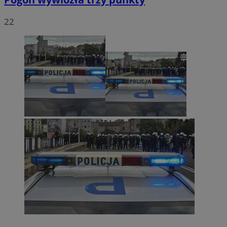
CookieScriptConsent
4 tygodnie 2 dni
CookieScript
zabrze.com.pl
22
VISITOR_PRIVACY_METADATA
5 miesięcy 4
YouTube
tygodnie
.youtube.com