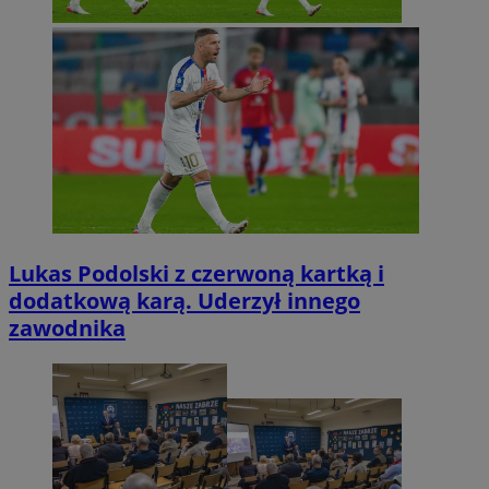
Lukas Podolski z czerwoną kartką i
dodatkową karą. Uderzył innego
zawodnika