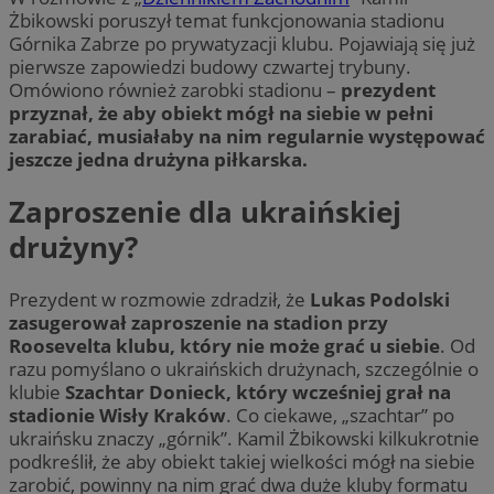
Żbikowski poruszył temat funkcjonowania stadionu
Górnika Zabrze po prywatyzacji klubu. Pojawiają się już
pierwsze zapowiedzi budowy czwartej trybuny.
Omówiono również zarobki stadionu –
prezydent
przyznał, że aby obiekt mógł na siebie w pełni
zarabiać, musiałaby na nim regularnie występować
jeszcze jedna drużyna piłkarska.
Zaproszenie dla ukraińskiej
drużyny?
Prezydent w rozmowie zdradził, że
Lukas Podolski
zasugerował zaproszenie na stadion przy
Roosevelta klubu, który nie może grać u siebie
. Od
razu pomyślano o ukraińskich drużynach, szczególnie o
klubie
Szachtar Donieck, który wcześniej grał na
stadionie Wisły Kraków
. Co ciekawe, „szachtar” po
ukraińsku znaczy „górnik”. Kamil Żbikowski kilkukrotnie
podkreślił, że aby obiekt takiej wielkości mógł na siebie
zarobić, powinny na nim grać dwa duże kluby formatu