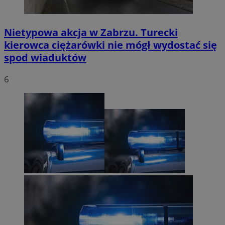
Nietypowa akcja w Zabrzu. Turecki
kierowca ciężarówki nie mógł wydostać się
spod wiaduktów
6