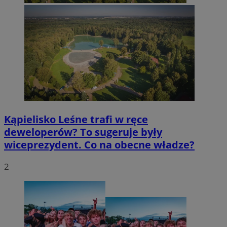
Kąpielisko Leśne trafi w ręce
deweloperów? To sugeruje były
wiceprezydent. Co na obecne władze?
2