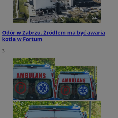
Odór w Zabrzu. Źródłem ma być awaria
kotła w Fortum
3