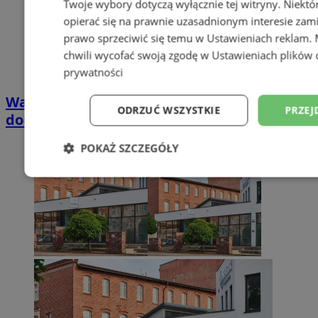
Twoje wybory dotyczą wyłącznie tej witryny. Niekt
opierać się na prawnie uzasadnionym interesie zami
prawo sprzeciwić się temu w
Ustawieniach reklam
.
chwili wycofać swoją zgodę w
Ustawieniach plików 
prywatności
Wakacyjny wypoczynek nad Bałtykiem w
ODRZUĆ WSZYSTKIE
PRZEJ
domkach Szmaragdowe Morze
POKAŻ SZCZEGÓŁY
Niezbędne
Wydajność
Targetowani
Niesklasyfikowane