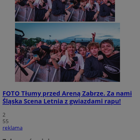
FOTO
Tłumy przed Areną Zabrze. Za nami
Śląska Scena Letnia z gwiazdami rapu!
2
55
reklama