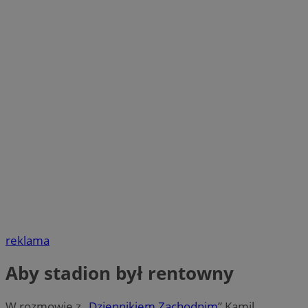
reklama
Aby stadion był rentowny
W rozmowie z „
Dziennikiem Zachodnim
” Kamil