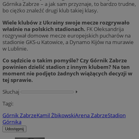
Górnika Zabrze – a jak sam przyznaje, to bardzo trudne,
bo ciężko znaleźć drugi klub takiej klasy.
Wiele klubów z Ukrainy swoje mecze rozgrywało
właśnie na polskich stadionach.
FK Ołeksandrija
rozgrywał domowe mecze europejskich pucharów na
stadionie GKS-u Katowice, a Dynamo Kijów na murawie
w Lublinie.
Co sądzicie o takim pomyśle? Czy Górnik Zabrze
powinien dzielić stadion z innym klubem? Na ten
moment nie podjęto żadnych wiążących decyzji w
tej sprawie.
Słuchaj
⏵︎
Tagi:
Górnik Zabrze
Kamil Żbikowski
Arena Zabrze
Stadion
Górnika
Udostępnij