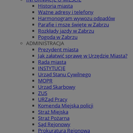
Historia miasta
Ważne adresy i telefony
Harmonogram wywozu odpadów
Parafie i msze święte w Zabrzu
Rozkłady jazdy w Zabrzu
Pogoda w Zabrzu
ADMINISTRACJA
Prezydent miasta
Jak załatwić sprawę w Urzędzie Miasta?
Rada miasta
INSTYTUCJE
Urząd Stanu Cywilnego
MOPR
Urząd Skarbowy
ZUS
URZąd Pracy
Komenda Miejska policji
Straż Miejska
Straż Pożarna
Sąd Rejonowy
Prokuratura Rejonowa