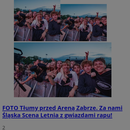
FOTO
Tłumy przed Areną Zabrze. Za nami
Śląska Scena Letnia z gwiazdami rapu!
2