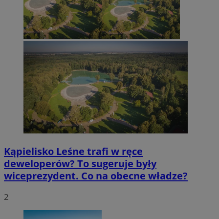
Kąpielisko Leśne trafi w ręce
deweloperów? To sugeruje były
wiceprezydent. Co na obecne władze?
2