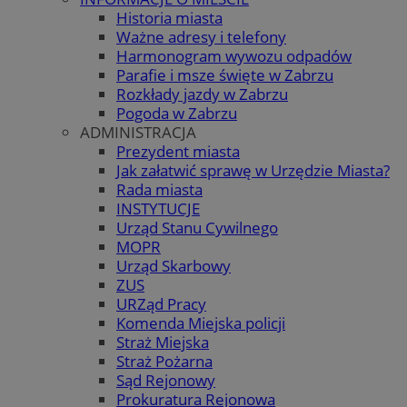
Historia miasta
Ważne adresy i telefony
Harmonogram wywozu odpadów
Parafie i msze święte w Zabrzu
Rozkłady jazdy w Zabrzu
Pogoda w Zabrzu
ADMINISTRACJA
Prezydent miasta
Jak załatwić sprawę w Urzędzie Miasta?
Rada miasta
INSTYTUCJE
Urząd Stanu Cywilnego
MOPR
Urząd Skarbowy
ZUS
URZąd Pracy
Komenda Miejska policji
Straż Miejska
Straż Pożarna
Sąd Rejonowy
Prokuratura Rejonowa