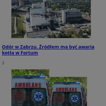
Odór w Zabrzu. Źródłem ma być awaria
kotła w Fortum
3