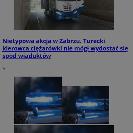
Nietypowa akcja w Zabrzu. Turecki
kierowca ciężarówki nie mógł wydostać się
spod wiaduktów
6