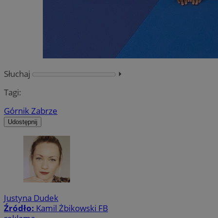
Słuchaj
⏵︎
Tagi:
Górnik Zabrze
Udostępnij
Justyna Dudek
Źródło:
Kamil Żbikowski FB