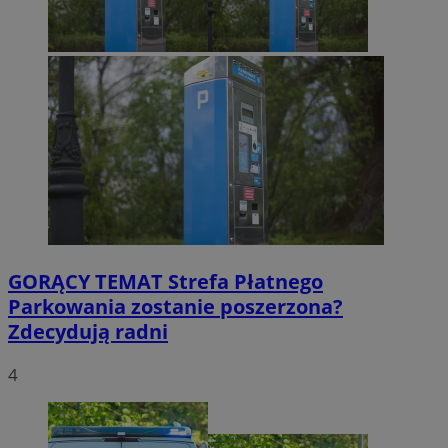
GORĄCY TEMAT
Strefa Płatnego
Parkowania zostanie poszerzona?
Zdecydują radni
4