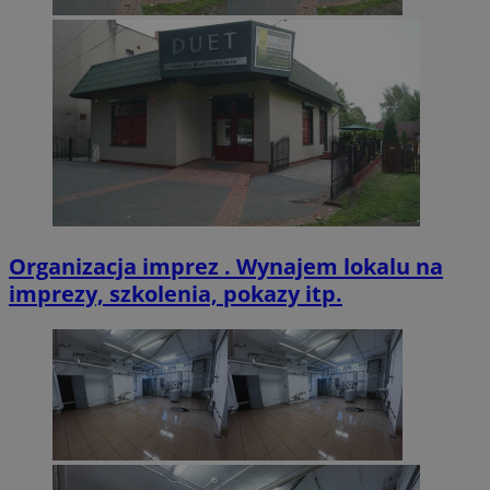
CookieScriptConsent
4 tygodnie 2 dn
CookieScript
zabrze.com.pl
Organizacja imprez . Wynajem lokalu na
imprezy, szkolenia, pokazy itp.
VISITOR_PRIVACY_METADATA
5 miesięcy 4
YouTube
tygodnie
.youtube.com