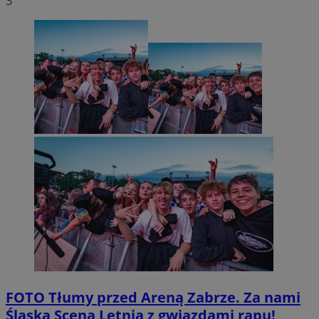
3
FOTO
Tłumy przed Areną Zabrze. Za nami
Śląska Scena Letnia z gwiazdami rapu!