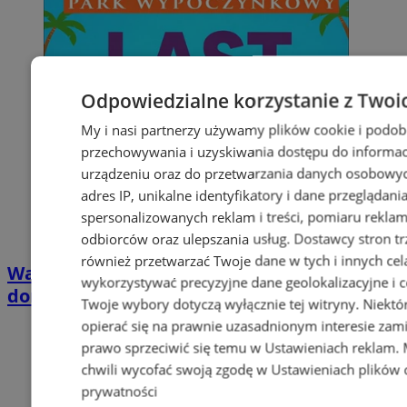
Odpowiedzialne korzystanie z Twoi
My i nasi partnerzy używamy plików cookie i podob
przechowywania i uzyskiwania dostępu do informac
urządzeniu oraz do przetwarzania danych osobowych
adres IP, unikalne identyfikatory i dane przeglądani
spersonalizowanych reklam i treści, pomiaru reklam i
odbiorców oraz ulepszania usług.
Dostawcy stron tr
również przetwarzać Twoje dane w tych i innych cel
Wakacyjny wypoczynek nad Bałtykiem w
wykorzystywać precyzyjne dane geolokalizacyjne i c
domkach Szmaragdowe Morze
Twoje wybory dotyczą wyłącznie tej witryny. Niekt
opierać się na prawnie uzasadnionym interesie zami
prawo sprzeciwić się temu w
Ustawieniach reklam
.
chwili wycofać swoją zgodę w
Ustawieniach plików 
prywatności