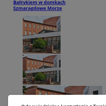
Bałtykiem w domkach
Szmaragdowe Morze