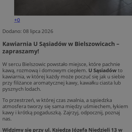
+0
Dodano:
08 lipca 2026
Kawiarnia U Sąsiadów w Bielszowicach –
zapraszamy!
W sercu Bielszowic powstało miejsce, które pachnie
kawą, rozmową i domowym ciepłem.
U Sąsiadów
to
kawiarnia, w której każdy może poczuć się jak u siebie
przy filiżance aromatycznej kawy, kawałku ciasta lub
pysznych lodach.
To przestrzeń, w której czas zwalnia, a sąsiedzka
atmosfera tworzy się sama między uśmiechem, łykiem
kawy i krótką pogaduszką. Zajrzyj, odpocznij, poznaj
nas.
Widzimy się przy ul. Księdza Józefa Niedzieli 13 w