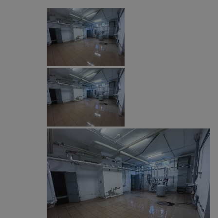
CookieScriptConsent
4 tygodnie 2 dn
CookieScript
zabrze.com.pl
VISITOR_PRIVACY_METADATA
5 miesięcy 4
YouTube
tygodnie
.youtube.com