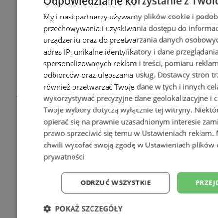
Odpowiedzialne korzystanie z Twoi
My i nasi partnerzy używamy plików cookie i podob
przechowywania i uzyskiwania dostępu do informac
urządzeniu oraz do przetwarzania danych osobowych
adres IP, unikalne identyfikatory i dane przeglądani
spersonalizowanych reklam i treści, pomiaru reklam i
Poradnia leczenia ran
odbiorców oraz ulepszania usług.
Dostawcy stron tr
przewlekłych - skuteczna terapia
również przetwarzać Twoje dane w tych i innych cel
trudno gojących się ran |
wykorzystywać precyzyjne dane geolokalizacyjne i c
Świętochłowice
Twoje wybory dotyczą wyłącznie tej witryny. Niekt
opierać się na prawnie uzasadnionym interesie zami
prawo sprzeciwić się temu w
Ustawieniach reklam
.
chwili wycofać swoją zgodę w
Ustawieniach plików 
prywatności
ODRZUĆ WSZYSTKIE
PRZEJ
POKAŻ SZCZEGÓŁY