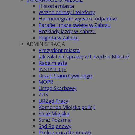
Historia miasta
Ważne adresy i telefony
Harmonogram wywozu odpadów
Parafie i msze święte w Zabrzu
Rozkłady jazdy w Zabrzu
Pogoda w Zabrzu
ADMINISTRACJA
Prezydent miasta
Jak załatwić sprawę w Urzędzie Miasta?
Rada miasta
INSTYTUCJE
Urząd Stanu Cywilnego
MOPR
Urząd Skarbowy
ZUS
URZąd Pracy
Komenda Miejska policji
Straż Miejska
Straż Pożarna
Sąd Rejonowy
Prokuratura Rejonowa