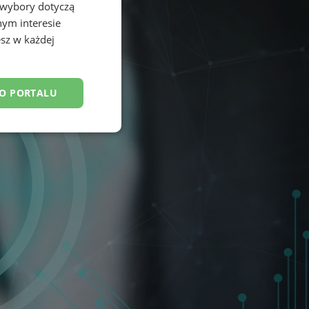
 wybory dotyczą
nym interesie
sz w każdej
DO PORTALU
esklasyfikowane
ane
owanie użytkownika i
j.