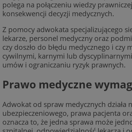
polega na połączeniu wiedzy prawniczej z
Nazwa
konsekwencji decyzji medycznych.
Nazwa
ustat_xq6z219uw9
Nazwa
__Secure-YNID
_clck
Z pomocy adwokata specjalizującego się
__gads
lekarze, personel medyczny oraz podmiot
czy doszło do błędu medycznego i czy 
FCCDCF
MUID
cywilnymi, karnymi lub dyscyplinarnym
__eoi
umów i ograniczaniu ryzyk prawnych.
ANONCHK
Prawo medyczne wymaga 
_clsk
test_cookie
_ga_NBM6HFESG6
Adwokat od spraw medycznych działa na
_fbp
ubezpieczeniowego, prawa pacjenta or
OAID
oznacza to, że jedna sprawa może jedn
MR
szpitalnej, odpowiedzialność lekarza i