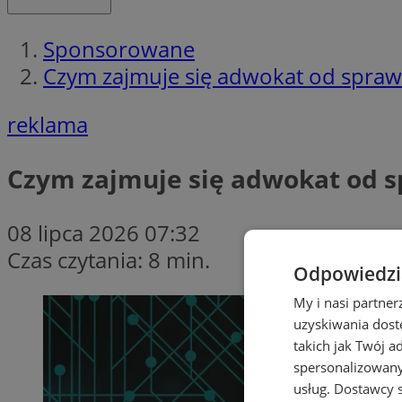
Sponsorowane
Czym zajmuje się adwokat od spra
reklama
Czym zajmuje się adwokat od 
08 lipca 2026 07:32
Czas czytania: 8 min.
Odpowiedzia
My i nasi partne
uzyskiwania dost
takich jak Twój a
spersonalizowanyc
usług.
Dostawcy s