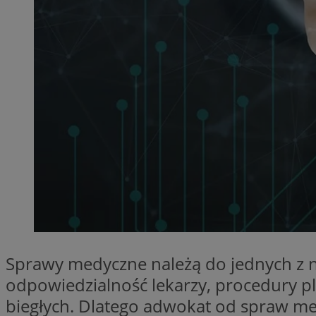
SessID
QeSessID
MvSessID
__cf_bm
__cf_bm
CookieScriptConse
VISITOR_PRIVACY_
Sprawy medyczne należą do jednych z 
odpowiedzialność lekarzy, procedury p
biegłych. Dlatego adwokat od spraw me