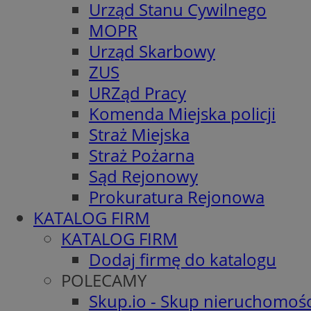
Urząd Stanu Cywilnego
MOPR
Urząd Skarbowy
ZUS
URZąd Pracy
Komenda Miejska policji
Straż Miejska
Straż Pożarna
Sąd Rejonowy
Prokuratura Rejonowa
KATALOG FIRM
KATALOG FIRM
Dodaj firmę do katalogu
POLECAMY
Skup.io - Skup nieruchomośc