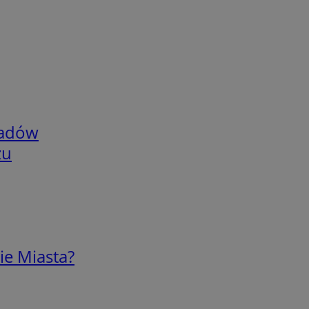
adów
zu
ie Miasta?