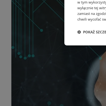
w tym wykorzysty
wyłącznie tej wi
zamiast na zgodz
chwili wycofać s
POKAŻ SZCZ
Niezbędne
Ni
Niezbędne pliki cook
zarządzanie kontem. 
Nazwa