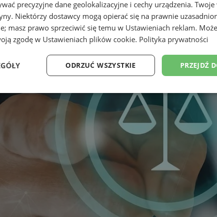
wać precyzyjne dane geolokalizacyjne i cechy urządzenia. Twoje
tryny. Niektórzy dostawcy mogą opierać się na prawnie uzasadnio
ie; masz prawo sprzeciwić się temu w
Ustawieniach reklam
. Może
woją zgodę w
Ustawieniach plików cookie
.
Polityka prywatności
EGÓŁY
ODRZUĆ WSZYSTKIE
PRZEJDŹ 
Wydajność
Targetowanie
Funkcjonalność
Ni
ezbędne
Wydajność
Targetowanie
Funkcjonalność
Niesklasyfikow
ie umożliwiają korzystanie z podstawowych funkcji strony internetowej, takich jak log
Bez niezbędnych plików cookie nie można prawidłowo korzystać ze strony internetowe
Provider
/
Okres
Opis
Domena
przechowywania