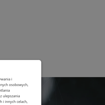
ywania i
danych osobowych,
etlania
az ulepszania
 i innych celach,