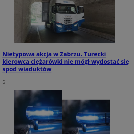
Nietypowa akcja w Zabrzu. Turecki
kierowca ciężarówki nie mógł wydostać się
spod wiaduktów
6