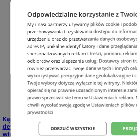
Odpowiedzialne korzystanie z Twoi
My i nasi partnerzy używamy plików cookie i podob
przechowywania i uzyskiwania dostępu do informac
urządzeniu oraz do przetwarzania danych osobowych
adres IP, unikalne identyfikatory i dane przeglądani
spersonalizowanych reklam i treści, pomiaru reklam i
odbiorców oraz ulepszania usług.
Dostawcy stron tr
również przetwarzać Twoje dane w tych i innych cel
wykorzystywać precyzyjne dane geolokalizacyjne i c
Twoje wybory dotyczą wyłącznie tej witryny. Niekt
opierać się na prawnie uzasadnionym interesie zami
prawo sprzeciwić się temu w
Ustawieniach reklam
.
chwili wycofać swoją zgodę w
Ustawieniach plików 
prywatności
Kąpielisko Leśne trafi w ręce
deweloperów? To sugeruje były
ODRZUĆ WSZYSTKIE
PRZEJ
wiceprezydent. Co na obecne władze?