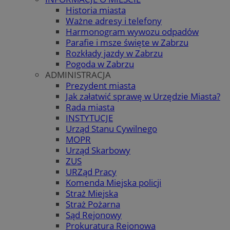
Historia miasta
Ważne adresy i telefony
Harmonogram wywozu odpadów
Parafie i msze święte w Zabrzu
Rozkłady jazdy w Zabrzu
Pogoda w Zabrzu
ADMINISTRACJA
Prezydent miasta
Jak załatwić sprawę w Urzędzie Miasta?
Rada miasta
INSTYTUCJE
Urząd Stanu Cywilnego
MOPR
Urząd Skarbowy
ZUS
URZąd Pracy
Komenda Miejska policji
Straż Miejska
Straż Pożarna
Sąd Rejonowy
Prokuratura Rejonowa