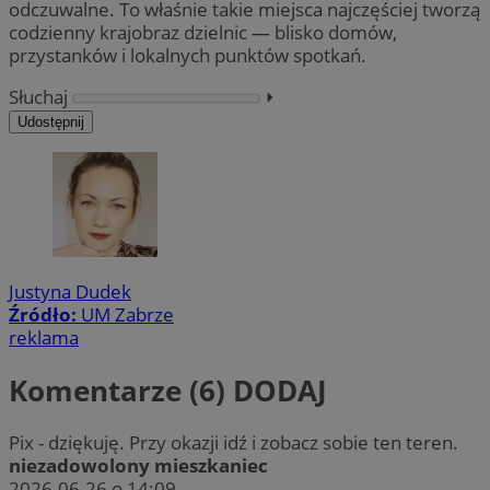
odczuwalne. To właśnie takie miejsca najczęściej tworzą
codzienny krajobraz dzielnic — blisko domów,
przystanków i lokalnych punktów spotkań.
Słuchaj
⏵︎
Udostępnij
Justyna Dudek
Źródło:
UM Zabrze
reklama
Komentarze (6)
DODAJ
Pix - dziękuję. Przy okazji idź i zobacz sobie ten teren.
niezadowolony mieszkaniec
2026-06-26 o 14:09