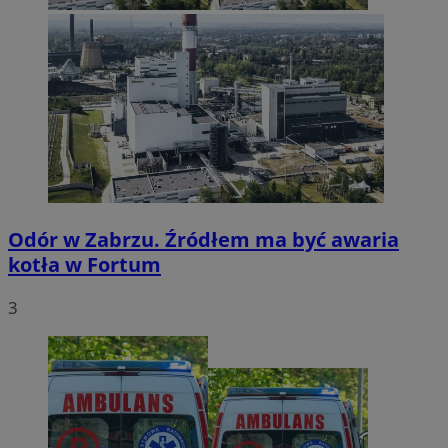
Odór w Zabrzu. Źródłem ma być awaria
kotła w Fortum
3