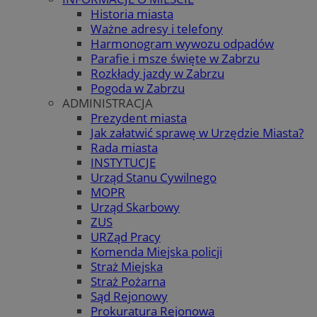
Historia miasta
Ważne adresy i telefony
Harmonogram wywozu odpadów
Parafie i msze święte w Zabrzu
Rozkłady jazdy w Zabrzu
Pogoda w Zabrzu
ADMINISTRACJA
Prezydent miasta
Jak załatwić sprawę w Urzędzie Miasta?
Rada miasta
INSTYTUCJE
Urząd Stanu Cywilnego
MOPR
Urząd Skarbowy
ZUS
URZąd Pracy
Komenda Miejska policji
Straż Miejska
Straż Pożarna
Sąd Rejonowy
Prokuratura Rejonowa