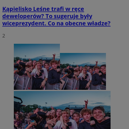
Kąpielisko Leśne trafi w ręce
deweloperów? To sugeruje były
wiceprezydent. Co na obecne władze?
2