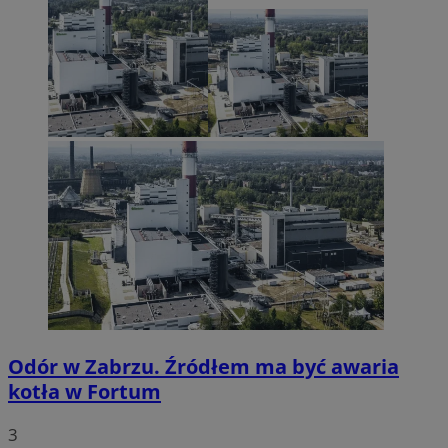
Odór w Zabrzu. Źródłem ma być awaria
kotła w Fortum
3