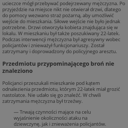
ucieczce mógł przebywać podejrzewany mężczyzna. Po
przyjeździe na miejsce nikt nie otwierał drzwi, dlatego
do pomocy wezwano straż pożarną, aby umożliwić
wejście do mieszkania. Siłowe wejście nie było jednak
potrzebne. Drzwi otworzyła kobieta znajdująca się w
lokalu. W mieszkaniu był także poszukiwany 22-latek.
Podczas interwencji mężczyzna był agresywny wobec
policjantów i znieważył funkcjonariuszy. Został
zatrzymany i doprowadzony do policyjnego aresztu.
Przedmiotu przypominającego broń nie
znaleziono
Policjanci przeszukali mieszkanie pod kątem
odnalezienia przedmiotu, którym 22-latek miał grozić
nastolatce. Nie udało się go znaleźć. W chwili
zatrzymania mężczyzna był trzeźwy.
— Trwają czynności mające na celu
wyjaśnienie okoliczności ataku na
dziewczynę, jak i znieważenia policjantów.