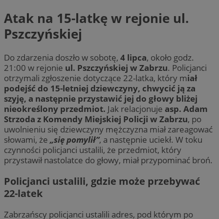
Atak na 15-latkę w rejonie ul.
Pszczyńskiej
Do zdarzenia doszło w sobotę,
4 lipca
, około godz.
21:00 w rejonie
ul. Pszczyńskiej w Zabrzu
. Policjanci
otrzymali zgłoszenie dotyczące 22-latka, który m
iał
podejść do 15-letniej dziewczyny, chwycić ją za
szyję, a następnie przystawić jej do głowy bliżej
nieokreślony przedmiot.
Jak relacjonuje
asp. Adam
Strzoda z Komendy Miejskiej Policji w Zabrzu
, po
uwolnieniu się dziewczyny mężczyzna miał zareagować
słowami, że
„się pomylił”
, a następnie uciekł. W toku
czynności policjanci ustalili, że przedmiot, który
przystawił nastolatce do głowy, miał przypominać broń.
Policjanci ustalili, gdzie może przebywać
22-latek
Zabrzańscy policjanci ustalili adres, pod którym po