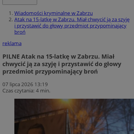
Wiadomości kryminalne w Zabrzu
Atak na 15-latkę w Zabrzu. Miał chwycić ją za szyję
i przystawić do głowy przedmiot przypominający
broń
reklama
PILNE
Atak na 15-latkę w Zabrzu. Miał
chwycić ją za szyję i przystawić do głowy
przedmiot przypominający broń
07 lipca 2026 13:19
Czas czytania: 4 min.