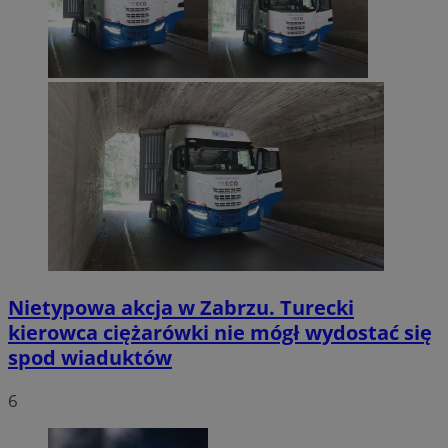
Nietypowa akcja w Zabrzu. Turecki
kierowca ciężarówki nie mógł wydostać się
spod wiaduktów
6