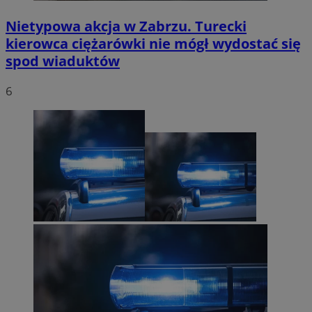
Nietypowa akcja w Zabrzu. Turecki
kierowca ciężarówki nie mógł wydostać się
spod wiaduktów
6