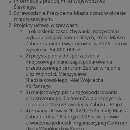
Informacja z prac Sejmiku Województwa
Śląskiego.
Sprawozdanie Prezydenta Miasta z prac w okresie
międzysesyjnym.
Projekty uchwał w sprawach:
1) określenia zasad zbywania, nabywania i
wykupu obligacji komunalnych, które Miasto
Zabrze zamierza wyemitować w 2026 roku w
wysokości 54.800.000 zł.
2) przystąpienia do sporządzenia
miejscowego planu zagospodarowania
przestrzennego centrum Zabrza w rejonie
ulic: Wolności, Mieczysława
Niedziałkowskiego i Alei Wojciecha
Korfantego
3) miejscowego planu zagospodarowania
przestrzennego dla terenów położonych w
rejonie ul. Makoszowskiej w Zabrzu – Etap I;
4) zmiany Uchwały Nr XV/123/25 Rady Miasta
Zabrze z dnia 13 lutego 2025 r. w sprawie
utworzenia jednostki organizacyjnej Centrum
Usług Wspólnych w Zabrzu;