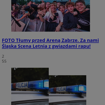
FOTO
Tłumy przed Areną Zabrze. Za nami
Śląska Scena Letnia z gwiazdami rapu!
2
55