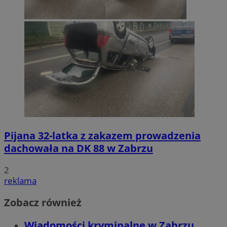
Pijana 32-latka z zakazem prowadzenia
dachowała na DK 88 w Zabrzu
2
reklama
Zobacz również
Wiadomości kryminalne w Zabrzu