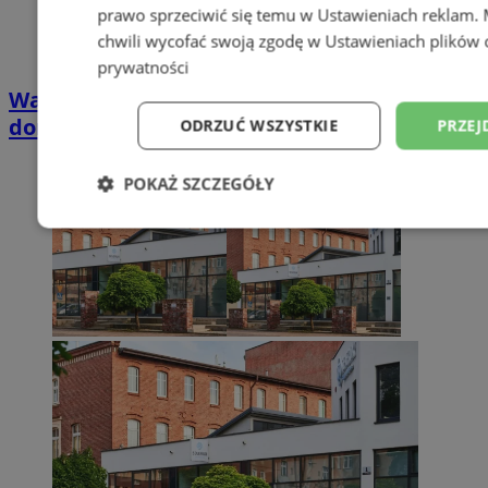
prawo sprzeciwić się temu w
Ustawieniach reklam
.
chwili wycofać swoją zgodę w
Ustawieniach plików 
prywatności
Wakacyjny wypoczynek nad Bałtykiem w
domkach Szmaragdowe Morze
ODRZUĆ WSZYSTKIE
PRZEJ
POKAŻ SZCZEGÓŁY
Niezbędne
Wydajność
Targetowani
Niesklasyfikowane
Niezbędne
Wydajność
Targetowanie
Funkcjonalno