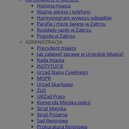
Historia miasta
Ważne adresy i telefony
Harmonogram wywozu odpadów
Parafie i msze święte w Zabrzu
Rozkłady jazdy w Zabrzu
Pogoda w Zabrzu
ADMINISTRACJA
Prezydent miasta
Jak załatwić sprawę w Urzędzie Miasta?
Rada miasta
INSTYTUCJE
Urząd Stanu Cywilnego
MOPR
Urząd Skarbowy
ZUS
URZąd Pracy
Komenda Miejska policji
Straż Miejska
Straż Pożarna
Sąd Rejonowy
Prokuratura Rejonowa