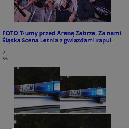
FOTO
Tłumy przed Areną Zabrze. Za nami
Śląska Scena Letnia z gwiazdami rapu!
2
55