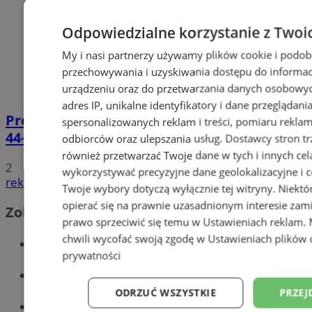
Odpowiedzialne korzystanie z Twoi
My i nasi partnerzy używamy plików cookie i podob
przechowywania i uzyskiwania dostępu do informac
urządzeniu oraz do przetwarzania danych osobowych
adres IP, unikalne identyfikatory i dane przeglądani
Prowadził BMW mimo sądowego zakazu.
spersonalizowanych reklam i treści, pomiaru reklam i
44-latek zatrzymany na DTŚ
odbiorców oraz ulepszania usług.
Dostawcy stron tr
również przetwarzać Twoje dane w tych i innych cel
2
wykorzystywać precyzyjne dane geolokalizacyjne i c
reklama
Twoje wybory dotyczą wyłącznie tej witryny. Niekt
opierać się na prawnie uzasadnionym interesie zami
Zobacz również
prawo sprzeciwić się temu w
Ustawieniach reklam
.
chwili wycofać swoją zgodę w
Ustawieniach plików 
Wiadomości kryminalne w Zabrzu
prywatności
Wiadomości lokalne
ODRZUĆ WSZYSTKIE
PRZEJ
Wiadomości sportowe