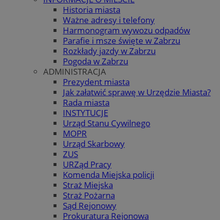
Historia miasta
Ważne adresy i telefony
Harmonogram wywozu odpadów
Parafie i msze święte w Zabrzu
Rozkłady jazdy w Zabrzu
Pogoda w Zabrzu
ADMINISTRACJA
Prezydent miasta
Jak załatwić sprawę w Urzędzie Miasta?
Rada miasta
INSTYTUCJE
Urząd Stanu Cywilnego
MOPR
Urząd Skarbowy
ZUS
URZąd Pracy
Komenda Miejska policji
Straż Miejska
Straż Pożarna
Sąd Rejonowy
Prokuratura Rejonowa