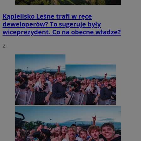
Kąpielisko Leśne trafi w ręce
deweloperów? To sugeruje były
wiceprezydent. Co na obecne władze?
2