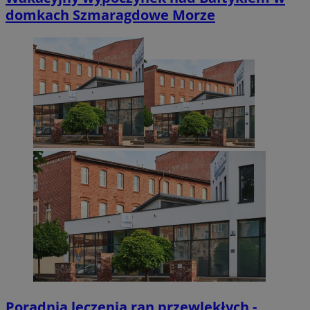
domkach Szmaragdowe Morze
CookieScriptConsent
4 tygodnie 2 dn
CookieScript
zabrze.com.pl
VISITOR_PRIVACY_METADATA
5 miesięcy 4
YouTube
tygodnie
.youtube.com
Poradnia leczenia ran przewlekłych -