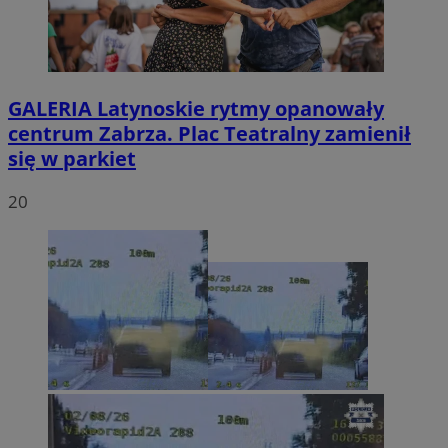
GALERIA
Latynoskie rytmy opanowały
centrum Zabrza. Plac Teatralny zamienił
się w parkiet
20