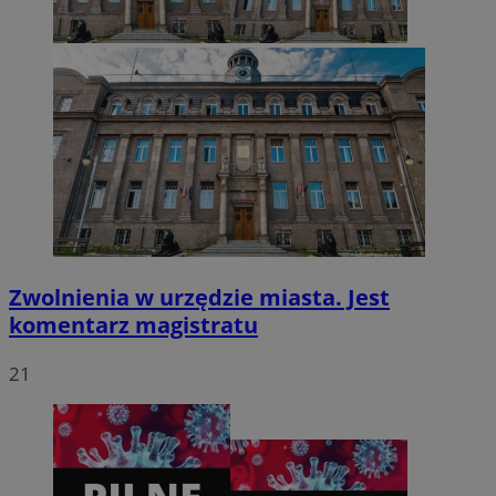
VISITOR_PRIVACY_METADATA
5 miesięcy 4
YouTube
tygodnie
.youtube.com
Zwolnienia w urzędzie miasta. Jest
komentarz magistratu
21