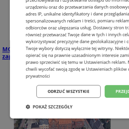
urządzeniu oraz do przetwarzania danych osobowych
adres IP, unikalne identyfikatory i dane przeglądani
spersonalizowanych reklam i treści, pomiaru reklam i
odbiorców oraz ulepszania usług.
Dostawcy stron tr
również przetwarzać Twoje dane w tych i innych cel
wykorzystywać precyzyjne dane geolokalizacyjne i c
MOSiR Zabrze z nowym prezesem. Miasto
Twoje wybory dotyczą wyłącznie tej witryny. Niekt
opierać się na prawnie uzasadnionym interesie zami
zapowiada przegląd procedur
prawo sprzeciwić się temu w
Ustawieniach reklam
.
chwili wycofać swoją zgodę w
Ustawieniach plików 
prywatności
ODRZUĆ WSZYSTKIE
PRZEJ
POKAŻ SZCZEGÓŁY
Niezbędne
Wydajność
Targetowani