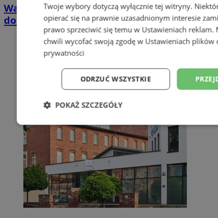
Twoje wybory dotyczą wyłącznie tej witryny. Niekt
Wakacyjny wypoczynek nad Bałtykiem w
opierać się na prawnie uzasadnionym interesie zami
domkach Szmaragdowe Morze
prawo sprzeciwić się temu w
Ustawieniach reklam
.
chwili wycofać swoją zgodę w
Ustawieniach plików 
prywatności
ODRZUĆ WSZYSTKIE
PRZEJ
POKAŻ SZCZEGÓŁY
Niezbędne
Wydajność
Targetowani
Niesklasyfikowane