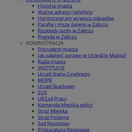
Historia miasta
Ważne adresy i telefony
Harmonogram wywozu odpadów
Parafie i msze święte w Zabrzu
Rozkłady jazdy w Zabrzu
Pogoda w Zabrzu
ADMINISTRACJA
Prezydent miasta
Jak załatwić sprawę w Urzędzie Miasta?
Rada miasta
INSTYTUCJE
Urząd Stanu Cywilnego
MOPR
Urząd Skarbowy
ZUS
URZąd Pracy
Komenda Miejska policji
Straż Miejska
Straż Pożarna
Sąd Rejonowy
Prokuratura Rejonowa