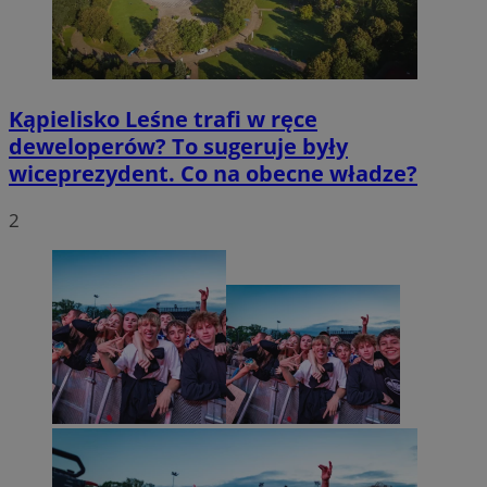
Kąpielisko Leśne trafi w ręce
deweloperów? To sugeruje były
wiceprezydent. Co na obecne władze?
2