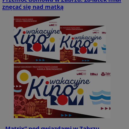
znęcać się nad matką
„Matrix” pod gwiazdami w Zabrzu.