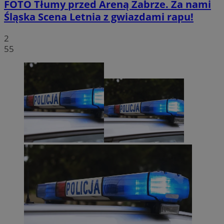
FOTO
Tłumy przed Areną Zabrze. Za nami
Śląska Scena Letnia z gwiazdami rapu!
2
55