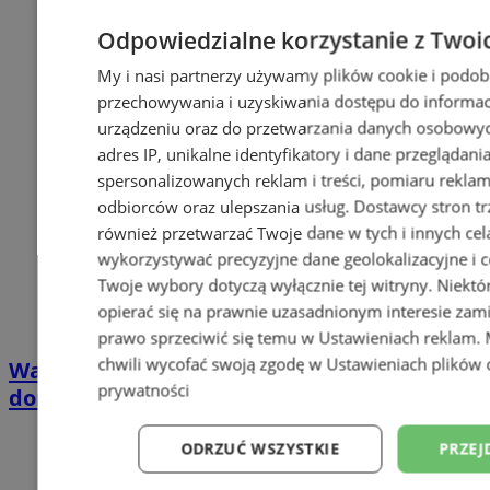
Odpowiedzialne korzystanie z Twoi
My i nasi partnerzy używamy plików cookie i podob
przechowywania i uzyskiwania dostępu do informac
urządzeniu oraz do przetwarzania danych osobowych
adres IP, unikalne identyfikatory i dane przeglądani
spersonalizowanych reklam i treści, pomiaru reklam i
odbiorców oraz ulepszania usług.
Dostawcy stron tr
również przetwarzać Twoje dane w tych i innych cel
wykorzystywać precyzyjne dane geolokalizacyjne i c
Twoje wybory dotyczą wyłącznie tej witryny. Niekt
opierać się na prawnie uzasadnionym interesie zami
prawo sprzeciwić się temu w
Ustawieniach reklam
.
chwili wycofać swoją zgodę w
Ustawieniach plików 
Wakacyjny wypoczynek nad Bałtykiem w
prywatności
domkach Szmaragdowe Morze
ODRZUĆ WSZYSTKIE
PRZEJ