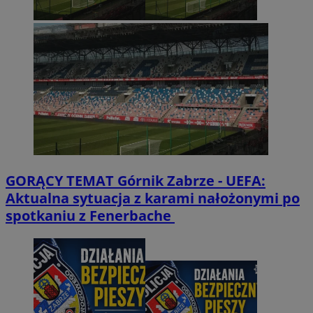
GORĄCY TEMAT
Górnik Zabrze - UEFA:
Aktualna sytuacja z karami nałożonymi po
spotkaniu z Fenerbache