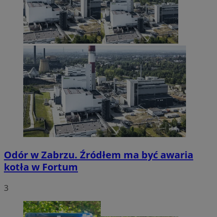
Odór w Zabrzu. Źródłem ma być awaria
kotła w Fortum
3