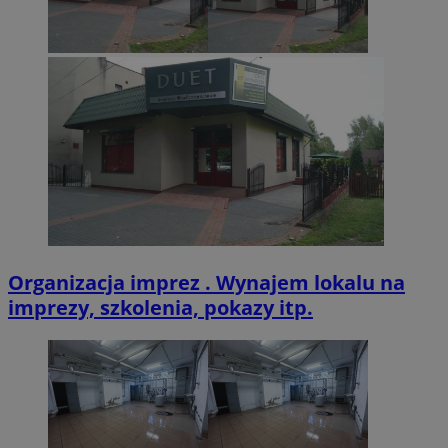
CookieScriptConsent
4 tygodnie 2 dn
CookieScript
zabrze.com.pl
VISITOR_PRIVACY_METADATA
5 miesięcy 4
YouTube
tygodnie
.youtube.com
Organizacja imprez . Wynajem lokalu na
imprezy, szkolenia, pokazy itp.