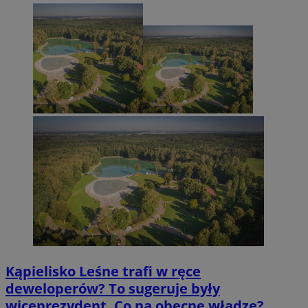
Kąpielisko Leśne trafi w ręce
deweloperów? To sugeruje były
wiceprezydent. Co na obecne władze?