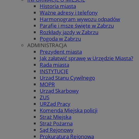
Historia miasta
Ważne adresy i telefony
Harmonogram wywozu odpadów
Parafie i msze święte w Zabrzu
Rozkłady jazdy w Zabrzu
Pogoda w Zabrzu
ADMINISTRACJA
Prezydent miasta
Jak załatwić sprawę w Urzędzie Miasta?
Rada miasta
INSTYTUCJE
Urząd Stanu Cywilnego
MOPR
Urząd Skarbowy
ZUS
URZąd Pracy
Komenda Miejska policji
Straż Miejska
Straż Pożarna
Sąd Rejonowy
Prokuratura Rejonowa