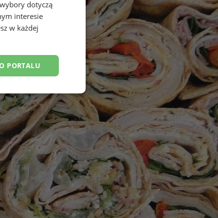
 wybory dotyczą
nym interesie
sz w każdej
DO PORTALU
esklasyfikowane
ane
owanie użytkownika i
j.