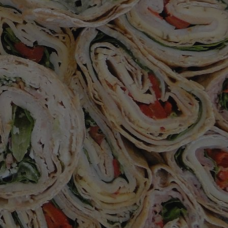
ator sesji.
ator sesji.
ator sesji.
 ludzi i botów. Jest
j, ponieważ
tów na temat
j.
 ludzi i botów. Jest
j, ponieważ
tów na temat
j.
usługę Cookie-
rencji dotyczących
est to konieczne,
działał poprawnie.
cje o zgodzie
h dotyczących
tryny. Rejestruje
ci i ustawień
ie w kolejnych
nie musi ponownie
 zwiększa wygodę i
ych.