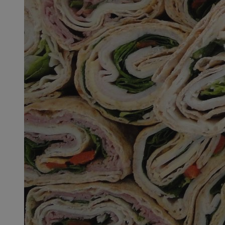
SessID
QeSessID
MvSessID
__cf_bm
__cf_bm
CookieScriptConse
VISITOR_PRIVACY_