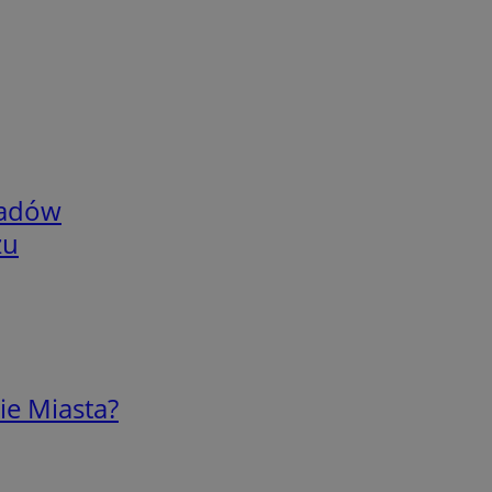
adów
zu
ie Miasta?