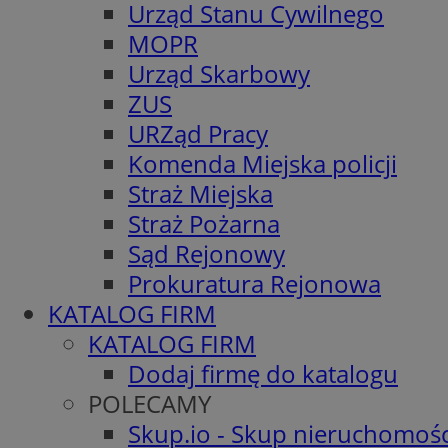
Urząd Stanu Cywilnego
MOPR
Urząd Skarbowy
ZUS
URZąd Pracy
Komenda Miejska policji
Straż Miejska
Straż Pożarna
Sąd Rejonowy
Prokuratura Rejonowa
KATALOG FIRM
KATALOG FIRM
Dodaj firmę do katalogu
POLECAMY
Skup.io - Skup nieruchomośc