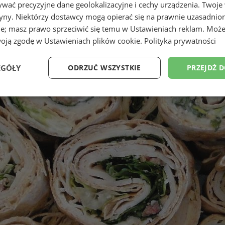
wać precyzyjne dane geolokalizacyjne i cechy urządzenia. Twoje
tryny. Niektórzy dostawcy mogą opierać się na prawnie uzasadnio
ie; masz prawo sprzeciwić się temu w
Ustawieniach reklam
. Może
woją zgodę w
Ustawieniach plików cookie
.
Polityka prywatności
EGÓŁY
ODRZUĆ WSZYSTKIE
PRZEJDŹ 
Wydajność
Targetowanie
Funkcjonalność
Ni
ezbędne
Wydajność
Targetowanie
Funkcjonalność
Niesklasyfikow
ie umożliwiają korzystanie z podstawowych funkcji strony internetowej, takich jak log
Bez niezbędnych plików cookie nie można prawidłowo korzystać ze strony internetowe
Provider
/
Okres
Opis
Domena
przechowywania