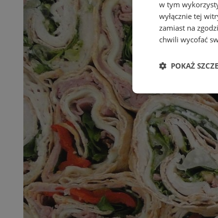
w tym wykorzysty
wyłącznie tej wi
zamiast na zgodz
chwili wycofać s
POKAŻ SZCZ
Niezbędne
Ni
Niezbędne pliki cook
zarządzanie kontem. 
Nazwa