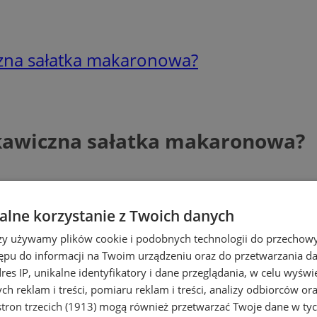
iczna sałatka makaronowa?
yskawiczna sałatka makaronowa?
lne korzystanie z Twoich danych
rzy używamy plików cookie i podobnych technologii do przechow
ępu do informacji na Twoim urządzeniu oraz do przetwarzania 
dres IP, unikalne identyfikatory i dane przeglądania, w celu wyświ
h reklam i treści, pomiaru reklam i treści, analizy odbiorców or
tron trzecich (1913)
mogą również przetwarzać Twoje dane w tych