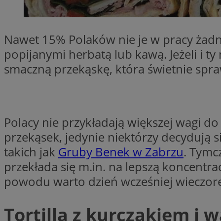
Nazwa
Nazwa
ustat_xq6z219uw9
Nazwa
Nawet 15% Polaków nie je w pracy żadne
__Secure-YNID
_clck
popijanymi herbatą lub kawą. Jeżeli i ty
__gads
smaczną przekąskę, która świetnie spraw
FCCDCF
MUID
__eoi
Polacy nie przykładają większej wagi do
ANONCHK
przekąsek, jedynie niektórzy decydują 
_clsk
takich jak
Gruby Benek w Zabrzu
. Tymc
test_cookie
przekłada się m.in. na lepszą koncent
_ga_NBM6HFESG6
powodu warto dzień wcześniej wieczore
_fbp
OAID
Tortilla z kurczakiem i
MR