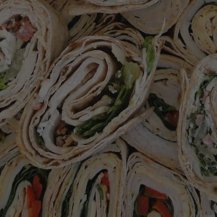
zabrze.com.pl
1 rok
Ten plik cookie przechowuje identyfik
zabrze.com.pl
1 rok
Ten plik cookie przechowuje identyfik
zabrze.com.pl
1 rok
Ten plik cookie przechowuje identyfik
29 minut 53
Ten plik cookie służy do rozróżniania
Cloudflare
sekundy
to korzystne dla strony internetowe
Inc.
umożliwia tworzenie ważnych rapor
.x.com
korzystania z jej witryny internetowe
29 minut 55
Ten plik cookie służy do rozróżniania
Cloudflare
sekund
to korzystne dla strony internetowe
Inc.
umożliwia tworzenie ważnych rapor
.twitter.com
korzystania z jej witryny internetowe
nt
4 tygodnie 2 dni
Ten plik cookie jest używany przez 
CookieScript
Script.com do zapamiętywania prefe
zabrze.com.pl
zgody użytkownika na pliki cookie. J
aby baner cookie Cookie-Script.com 
Google Privacy Policy
METADATA
5 miesięcy 4
Ten plik cookie przechowuje informa
YouTube
tygodnie
użytkownika oraz jego preferencjac
.youtube.com
prywatności podczas korzystania z wi
wybory dotyczące polityki prywatnoś
zgody, zapewniając ich przestrzegan
wizytach. Dzięki temu użytkownik 
konfigurować swoich preferencji, co
zgodność z regulacjami ochrony dan