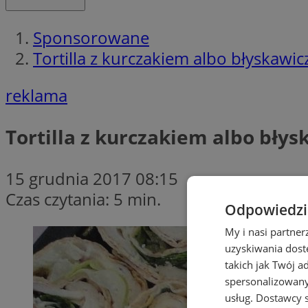
Sponsorowane
Tortilla z kurczakiem albo błyskaw
reklama
Tortilla z kurczakiem albo bł
15 grudnia 2017 08:15
Czas czytania: 5 min.
Odpowiedzia
My i nasi partne
uzyskiwania dost
takich jak Twój a
spersonalizowanyc
usług.
Dostawcy s