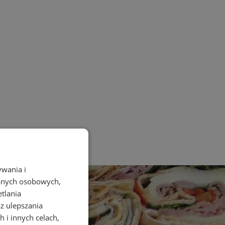
ywania i
danych osobowych,
etlania
az ulepszania
 i innych celach,