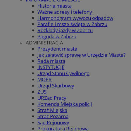
Historia miasta
Ważne adresy i telefony
Harmonogram wywozu odpadów
Parafie i msze święte w Zabrzu
Rozkłady jazdy w Zabrzu
Pogoda w Zabrzu
ADMINISTRACJA
Prezydent miasta
Jak załatwić sprawę w Urzędzie Miasta?
Rada miasta
INSTYTUCJE
Urząd Stanu Cywilnego
MOPR
Urząd Skarbowy
ZUS
URZąd Pracy
Komenda Miejska policji
Straż Miejska
Straż Pożarna
Sąd Rejonowy
Prokuratura Rejonowa