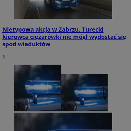
Nietypowa akcja w Zabrzu. Turecki
kierowca ciężarówki nie mógł wydostać się
spod wiaduktów
6