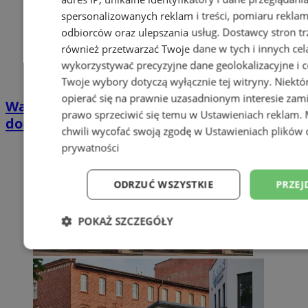
spersonalizowanych reklam i treści, pomiaru reklam i
odbiorców oraz ulepszania usług.
Dostawcy stron tr
również przetwarzać Twoje dane w tych i innych cel
wykorzystywać precyzyjne dane geolokalizacyjne i c
Twoje wybory dotyczą wyłącznie tej witryny. Niekt
opierać się na prawnie uzasadnionym interesie zami
Wakacyjny wypoczynek nad Bałtykiem w
prawo sprzeciwić się temu w
Ustawieniach reklam
.
domkach Szmaragdowe Morze
chwili wycofać swoją zgodę w
Ustawieniach plików 
prywatności
ODRZUĆ WSZYSTKIE
PRZEJ
POKAŻ SZCZEGÓŁY
Niezbędne
Wydajność
Targetowani
Niesklasyfikowane