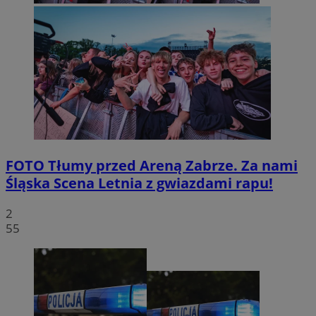
FOTO
Tłumy przed Areną Zabrze. Za nami
Śląska Scena Letnia z gwiazdami rapu!
2
55