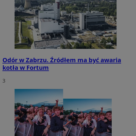
Odór w Zabrzu. Źródłem ma być awaria
kotła w Fortum
3