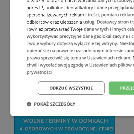
urządzeniu oraz do przetwarzania danych osobowych
adres IP, unikalne identyfikatory i dane przeglądani
spersonalizowanych reklam i treści, pomiaru reklam i
odbiorców oraz ulepszania usług.
Dostawcy stron tr
również przetwarzać Twoje dane w tych i innych cel
wykorzystywać precyzyjne dane geolokalizacyjne i c
Twoje wybory dotyczą wyłącznie tej witryny. Niekt
opierać się na prawnie uzasadnionym interesie zami
prawo sprzeciwić się temu w
Ustawieniach reklam
.
chwili wycofać swoją zgodę w
Ustawieniach plików 
prywatności
ODRZUĆ WSZYSTKIE
PRZEJ
POKAŻ SZCZEGÓŁY
Niezbędne
Wydajność
Targetowani