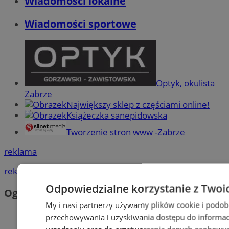
Wiadomości lokalne
Wiadomości sportowe
Optyk, okulista
Zabrze
Największy sklep z częściami online!
Książeczka sanepidowska
Tworzenie stron www -Zabrze
reklama
reklama
Odpowiedzialne korzystanie z Twoi
Ogłoszenia
My i nasi partnerzy używamy plików cookie i podob
przechowywania i uzyskiwania dostępu do informac