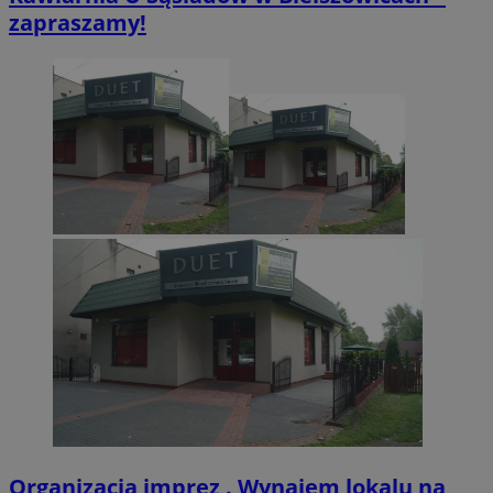
zapraszamy!
VISITOR_PRIVACY_METADATA
5 miesięcy 4
YouTube
tygodnie
.youtube.com
Organizacja imprez . Wynajem lokalu na