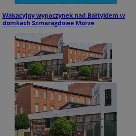
Niesklasyfikowane
Wakacyjny wypoczynek nad Bałtykiem w
domkach Szmaragdowe Morze
Niezbędne
Wydajność
Targetowanie
Funkcjonalno
Niezbędne pliki cookie umożliwiają korzystanie z podstawowych fun
takich jak logowanie użytkownika i zarządzanie kontem. Bez niezb
można prawidłowo korzystać ze strony internetowej.
Provider
/
Okres
Nazwa
Domena
przechowywani
SessID
zabrze.com.pl
1 rok
QeSessID
zabrze.com.pl
1 rok
MvSessID
zabrze.com.pl
1 rok