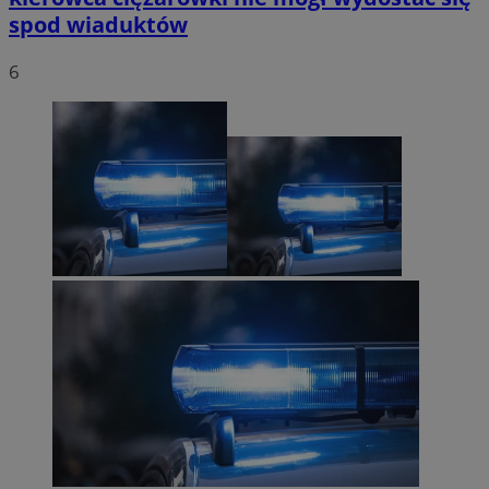
spod wiaduktów
6