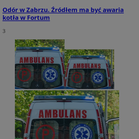
Odór w Zabrzu. Źródłem ma być awaria
kotła w Fortum
3