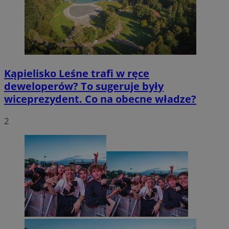
Kąpielisko Leśne trafi w ręce
deweloperów? To sugeruje były
wiceprezydent. Co na obecne władze?
2