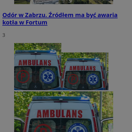
Odór w Zabrzu. Źródłem ma być awaria
kotła w Fortum
3