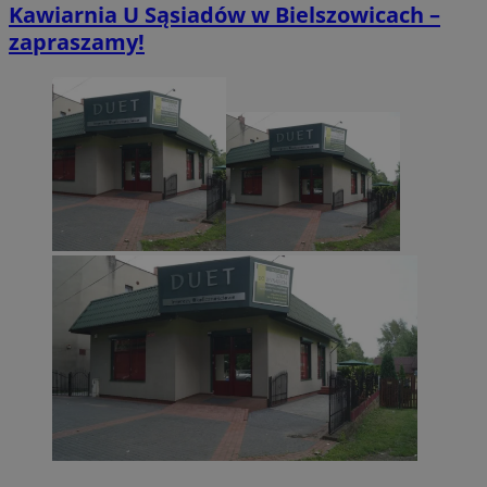
Kawiarnia U Sąsiadów w Bielszowicach –
zapraszamy!
CookieScriptConsent
4 tygodnie 2 dn
CookieScript
zabrze.com.pl
VISITOR_PRIVACY_METADATA
5 miesięcy 4
YouTube
tygodnie
.youtube.com