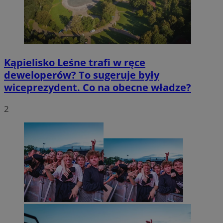
Kąpielisko Leśne trafi w ręce
deweloperów? To sugeruje były
wiceprezydent. Co na obecne władze?
2