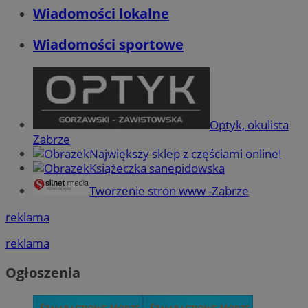
Wiadomości lokalne
Wiadomości sportowe
Optyk, okulista
Zabrze
Największy sklep z częściami online!
Książeczka sanepidowska
Tworzenie stron www -Zabrze
reklama
reklama
Ogłoszenia