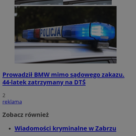
Prowadził BMW mimo sądowego zakazu.
44-latek zatrzymany na DTŚ
2
reklama
Zobacz również
Wiadomości kryminalne w Zabrzu