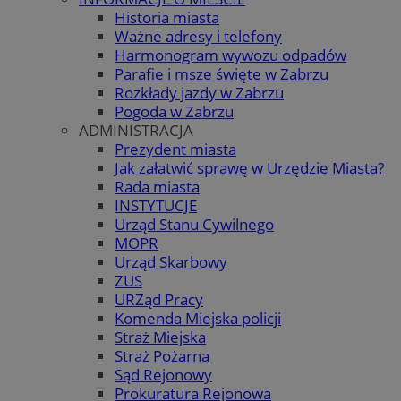
Historia miasta
Ważne adresy i telefony
Harmonogram wywozu odpadów
Parafie i msze święte w Zabrzu
Rozkłady jazdy w Zabrzu
Pogoda w Zabrzu
ADMINISTRACJA
Prezydent miasta
Jak załatwić sprawę w Urzędzie Miasta?
Rada miasta
INSTYTUCJE
Urząd Stanu Cywilnego
MOPR
Urząd Skarbowy
ZUS
URZąd Pracy
Komenda Miejska policji
Straż Miejska
Straż Pożarna
Sąd Rejonowy
Prokuratura Rejonowa