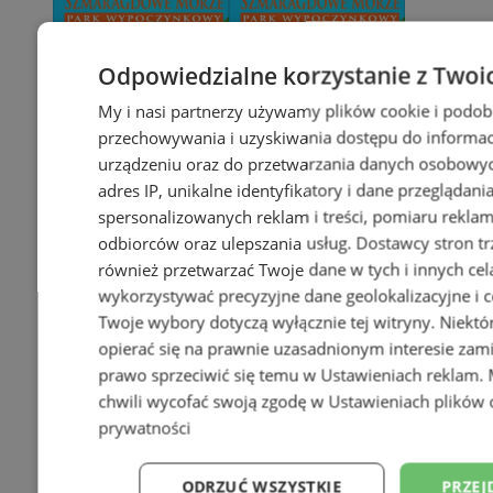
Odpowiedzialne korzystanie z Twoi
My i nasi partnerzy używamy plików cookie i podob
przechowywania i uzyskiwania dostępu do informac
urządzeniu oraz do przetwarzania danych osobowych
adres IP, unikalne identyfikatory i dane przeglądani
spersonalizowanych reklam i treści, pomiaru reklam i
odbiorców oraz ulepszania usług.
Dostawcy stron tr
również przetwarzać Twoje dane w tych i innych cel
wykorzystywać precyzyjne dane geolokalizacyjne i c
Twoje wybory dotyczą wyłącznie tej witryny. Niekt
opierać się na prawnie uzasadnionym interesie zami
prawo sprzeciwić się temu w
Ustawieniach reklam
.
chwili wycofać swoją zgodę w
Ustawieniach plików 
prywatności
ODRZUĆ WSZYSTKIE
PRZEJ