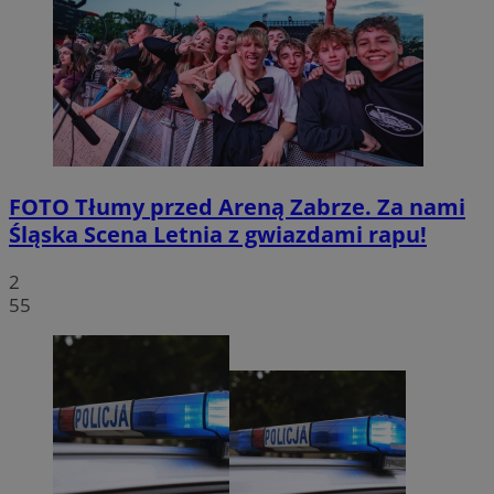
FOTO
Tłumy przed Areną Zabrze. Za nami
Śląska Scena Letnia z gwiazdami rapu!
2
55