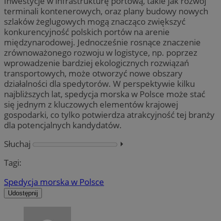
Inwestycje w infrastrukturę portową, takie jak rozwój
terminali kontenerowych, oraz plany budowy nowych
szlaków żeglugowych mogą znacząco zwiększyć
konkurencyjność polskich portów na arenie
międzynarodowej. Jednocześnie rosnące znaczenie
zrównoważonego rozwoju w logistyce, np. poprzez
wprowadzenie bardziej ekologicznych rozwiązań
transportowych, może otworzyć nowe obszary
działalności dla spedytorów. W perspektywie kilku
najbliższych lat, spedycja morska w Polsce może stać
się jednym z kluczowych elementów krajowej
gospodarki, co tylko potwierdza atrakcyjność tej branży
dla potencjalnych kandydatów.
Słuchaj
⏵︎
Tagi:
Spedycja morska w Polsce
Udostępnij