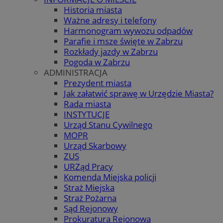
Historia miasta
Ważne adresy i telefony
Harmonogram wywozu odpadów
Parafie i msze święte w Zabrzu
Rozkłady jazdy w Zabrzu
Pogoda w Zabrzu
ADMINISTRACJA
Prezydent miasta
Jak załatwić sprawę w Urzędzie Miasta?
Rada miasta
INSTYTUCJE
Urząd Stanu Cywilnego
MOPR
Urząd Skarbowy
ZUS
URZąd Pracy
Komenda Miejska policji
Straż Miejska
Straż Pożarna
Sąd Rejonowy
Prokuratura Rejonowa