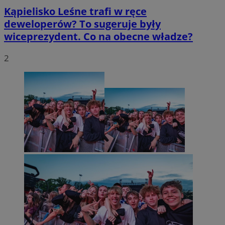
Kąpielisko Leśne trafi w ręce
deweloperów? To sugeruje były
wiceprezydent. Co na obecne władze?
2