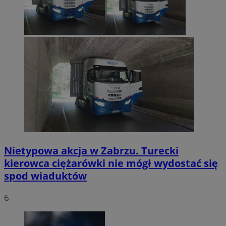
Nietypowa akcja w Zabrzu. Turecki
kierowca ciężarówki nie mógł wydostać się
spod wiaduktów
6