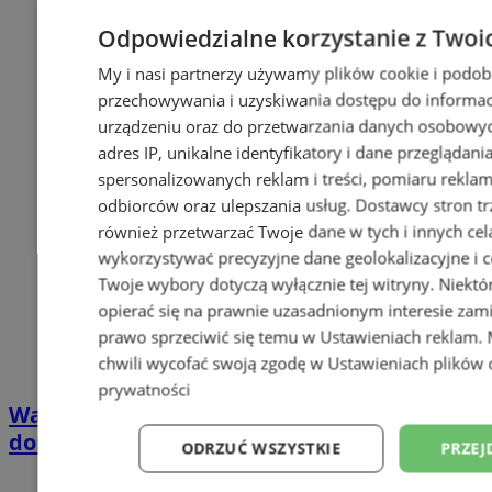
Odpowiedzialne korzystanie z Twoi
My i nasi partnerzy używamy plików cookie i podob
przechowywania i uzyskiwania dostępu do informac
urządzeniu oraz do przetwarzania danych osobowych
adres IP, unikalne identyfikatory i dane przeglądani
spersonalizowanych reklam i treści, pomiaru reklam i
odbiorców oraz ulepszania usług.
Dostawcy stron tr
również przetwarzać Twoje dane w tych i innych cel
wykorzystywać precyzyjne dane geolokalizacyjne i c
Twoje wybory dotyczą wyłącznie tej witryny. Niekt
opierać się na prawnie uzasadnionym interesie zami
prawo sprzeciwić się temu w
Ustawieniach reklam
.
chwili wycofać swoją zgodę w
Ustawieniach plików 
prywatności
Wakacyjny wypoczynek nad Bałtykiem w
domkach Szmaragdowe Morze
ODRZUĆ WSZYSTKIE
PRZEJ