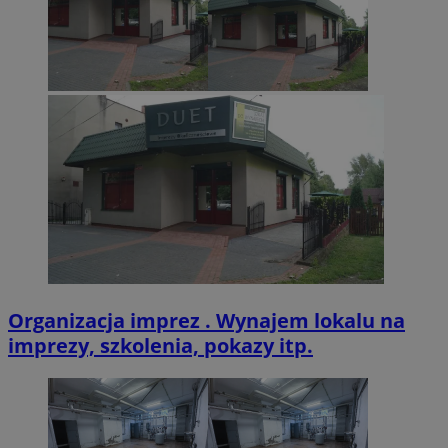
CookieScriptConsent
4 tygodnie 2 dn
CookieScript
zabrze.com.pl
VISITOR_PRIVACY_METADATA
5 miesięcy 4
YouTube
tygodnie
.youtube.com
Organizacja imprez . Wynajem lokalu na
imprezy, szkolenia, pokazy itp.