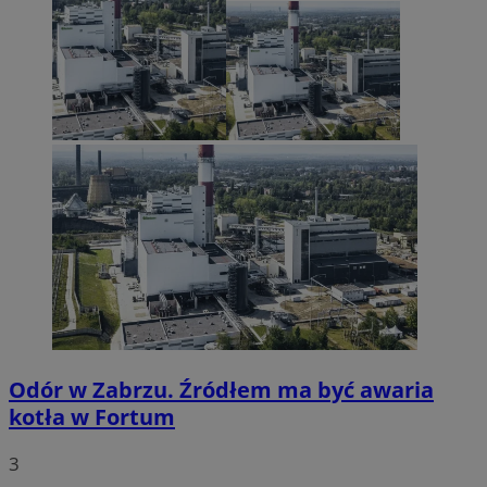
Odór w Zabrzu. Źródłem ma być awaria
kotła w Fortum
3