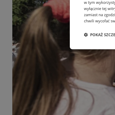
w tym wykorzysty
wyłącznie tej wi
zamiast na zgodz
chwili wycofać s
POKAŻ SZCZ
Niezbędne
Ni
Niezbędne pliki cook
zarządzanie kontem. 
Nazwa