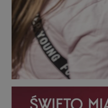
SessID
QeSessID
MvSessID
__cf_bm
__cf_bm
CookieScriptConse
VISITOR_PRIVACY_