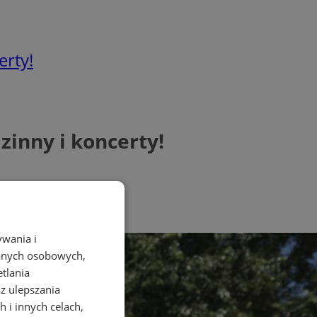
rty!
inny i koncerty!
ywania i
danych osobowych,
etlania
az ulepszania
 i innych celach,