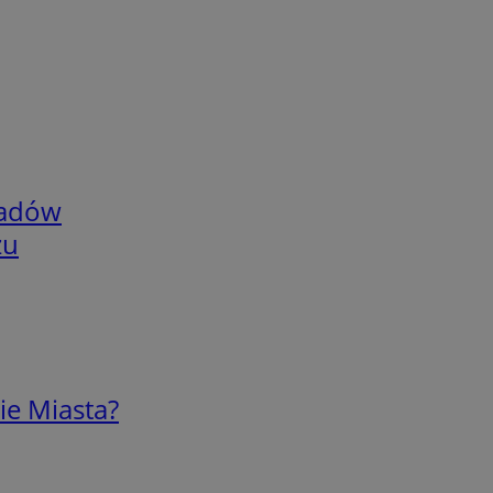
adów
zu
ie Miasta?