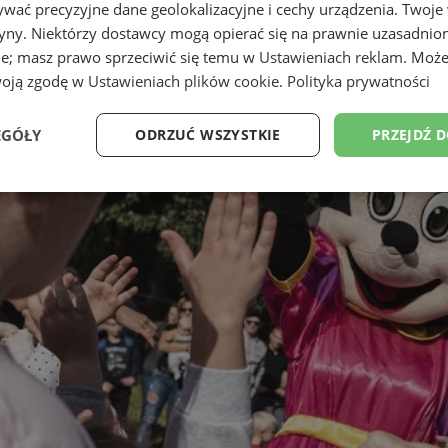
wać precyzyjne dane geolokalizacyjne i cechy urządzenia. Twoje
tryny. Niektórzy dostawcy mogą opierać się na prawnie uzasadnio
ie; masz prawo sprzeciwić się temu w
Ustawieniach reklam
. Może
woją zgodę w
Ustawieniach plików cookie
.
Polityka prywatności
EGÓŁY
ODRZUĆ WSZYSTKIE
PRZEJDŹ 
Wydajność
Targetowanie
Funkcjonalność
Ni
ezbędne
Wydajność
Targetowanie
Funkcjonalność
Niesklasyfikow
ie umożliwiają korzystanie z podstawowych funkcji strony internetowej, takich jak log
Bez niezbędnych plików cookie nie można prawidłowo korzystać ze strony internetowe
Provider
/
Okres
Opis
Domena
przechowywania