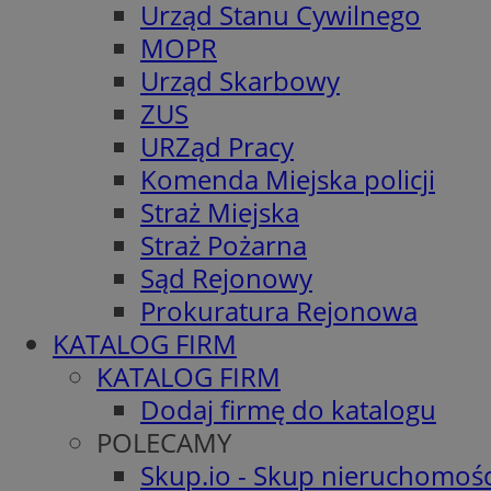
Urząd Stanu Cywilnego
MOPR
Urząd Skarbowy
ZUS
URZąd Pracy
Komenda Miejska policji
Straż Miejska
Straż Pożarna
Sąd Rejonowy
Prokuratura Rejonowa
KATALOG FIRM
KATALOG FIRM
Dodaj firmę do katalogu
POLECAMY
Skup.io - Skup nieruchomośc