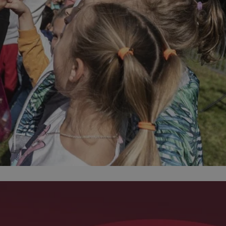
ator sesji.
ator sesji.
ator sesji.
 ludzi i botów. Jest
j, ponieważ
tów na temat
j.
 ludzi i botów. Jest
j, ponieważ
tów na temat
j.
usługę Cookie-
rencji dotyczących
est to konieczne,
działał poprawnie.
cje o zgodzie
h dotyczących
tryny. Rejestruje
ci i ustawień
ie w kolejnych
nie musi ponownie
 zwiększa wygodę i
ych.