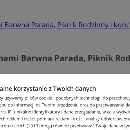
 Barwna Parada, Piknik Rodzinny i konce
nami Barwna Parada, Piknik Rodz
lne korzystanie z Twoich danych
rzy używamy plików cookie i podobnych technologii do przechow
ępu do informacji na Twoim urządzeniu oraz do przetwarzania 
dres IP, unikalne identyfikatory i dane przeglądania, w celu wyświ
h reklam i treści, pomiaru reklam i treści, analizy odbiorców or
tron trzecich (1913)
mogą również przetwarzać Twoje dane w tych