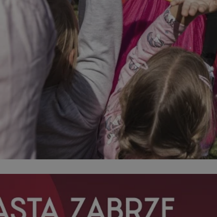
zabrze.com.pl
1 rok
Ten plik cookie przechowuje identyfik
zabrze.com.pl
1 rok
Ten plik cookie przechowuje identyfik
zabrze.com.pl
1 rok
Ten plik cookie przechowuje identyfik
29 minut 53
Ten plik cookie służy do rozróżniania
Cloudflare
sekundy
to korzystne dla strony internetowe
Inc.
umożliwia tworzenie ważnych rapor
.x.com
korzystania z jej witryny internetowe
29 minut 55
Ten plik cookie służy do rozróżniania
Cloudflare
sekund
to korzystne dla strony internetowe
Inc.
umożliwia tworzenie ważnych rapor
.twitter.com
korzystania z jej witryny internetowe
nt
4 tygodnie 2 dni
Ten plik cookie jest używany przez 
CookieScript
Script.com do zapamiętywania prefe
zabrze.com.pl
zgody użytkownika na pliki cookie. J
aby baner cookie Cookie-Script.com 
Google Privacy Policy
METADATA
5 miesięcy 4
Ten plik cookie przechowuje informa
YouTube
tygodnie
użytkownika oraz jego preferencjac
.youtube.com
prywatności podczas korzystania z wi
wybory dotyczące polityki prywatnoś
zgody, zapewniając ich przestrzegan
wizytach. Dzięki temu użytkownik 
konfigurować swoich preferencji, co
zgodność z regulacjami ochrony dan