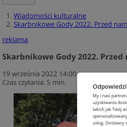
Wiadomości kulturalne
Skarbnikowe Gody 2022. Przed nami
reklama
Skarbnikowe Gody 2022. Przed 
19 września 2022 14:00
Czas czytania: 5 min.
Odpowiedzia
My i nasi partne
uzyskiwania dost
takich jak Twój a
spersonalizowanyc
usług.
Dostawcy s