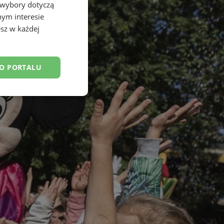
 wybory dotyczą
nym interesie
sz w każdej
DO PORTALU
esklasyfikowane
ane
owanie użytkownika i
j.