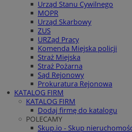
Urząd Stanu Cywilnego
MOPR
Urząd Skarbowy
ZUS
URZąd Pracy
Komenda Miejska policji
Straż Miejska
Straż Pożarna
Sąd Rejonowy
Prokuratura Rejonowa
KATALOG FIRM
KATALOG FIRM
Dodaj firmę do katalogu
POLECAMY
Skup.io - Skup nieruchomośc