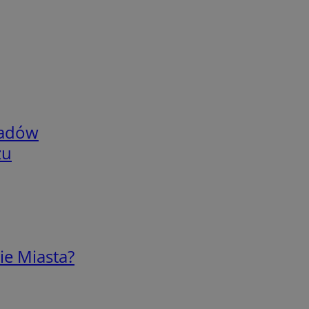
adów
zu
ie Miasta?