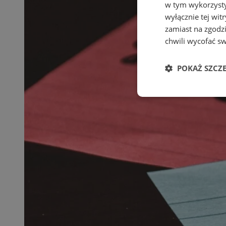
w tym wykorzysty
wyłącznie tej wi
zamiast na zgodz
chwili wycofać s
POKAŻ SZCZ
Niezbędne
Ni
Niezbędne pliki cook
zarządzanie kontem. 
Nazwa