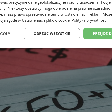
wać precyzyjne dane geolokalizacyjne i cechy urządzenia. Twoje
tryny. Niektórzy dostawcy mogą opierać się na prawnie uzasadnio
ie; masz prawo sprzeciwić się temu w
Ustawieniach reklam
. Może
woją zgodę w
Ustawieniach plików cookie
.
Polityka prywatności
EGÓŁY
ODRZUĆ WSZYSTKIE
PRZEJDŹ 
Wydajność
Targetowanie
Funkcjonalność
Ni
ezbędne
Wydajność
Targetowanie
Funkcjonalność
Niesklasyfikow
ie umożliwiają korzystanie z podstawowych funkcji strony internetowej, takich jak log
Bez niezbędnych plików cookie nie można prawidłowo korzystać ze strony internetowe
Provider
/
Okres
Opis
Domena
przechowywania