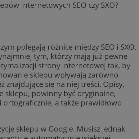
klepów internetowych SEO czy SXO?
ywania
Opis
godnie
erakcji
ternetowej w celu
bleClick for
cjonalności strony
yświetlanie reklam w
zym polegają różnice między SEO i SXO.
ętrznej przez
rzez firmę
ynajmniej tym, którzy mają już pewne
kownika. Można to
firmy Microsoft.
ymalizacji strony internetowej tak, by
 zaangażowania
ę w wielu różnych
wą, pomagając
ie użytkowników.
izować wydajność
onowanie sklepu wpływają zarówno
 jaki sposób
ernetowej, oraz
 znajdujące się na niej treści. Opisy,
waniem Microsoft
wy mógł zobaczyć
owywania informacji
e sklepu, powinny być oryginalne,
dów stron w jedną
Click (którego
ortograficznie, a także prawidłowo
czy przeglądarka
alytics do
kie.
serii produktów
OpenX dla
ie rzeczywistym od
ne określone
ycje sklepu w Google. Musisz jednak
nia skuteczności, a
k cookie
 którego używamy do
warantuje automatycznie większej
zenia w różnych
j do wewnętrznej