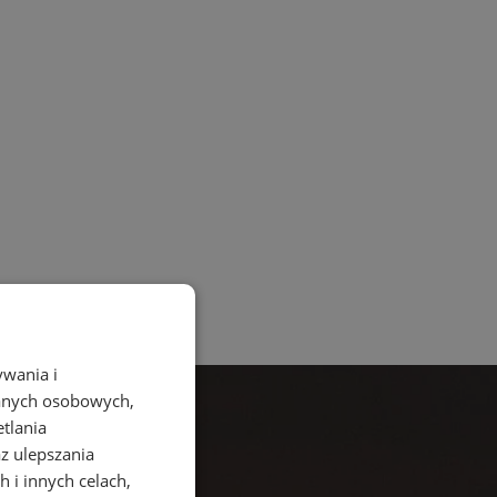
ywania i
danych osobowych,
etlania
az ulepszania
 i innych celach,