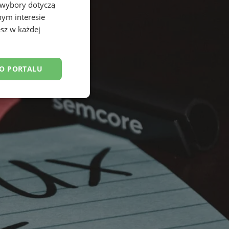
 wybory dotyczą
nym interesie
sz w każdej
DO PORTALU
esklasyfikowane
ane
owanie użytkownika i
j.