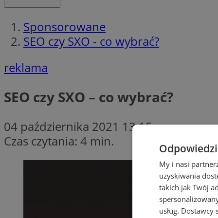
Sponsorowane
SEO czy SXO - co wybrać?
reklama
SEO czy SXO – co wybrać?
04 października 2021 13:15
Czas czytania: 4 min.
Odpowiedzia
My i nasi partne
uzyskiwania dost
takich jak Twój a
spersonalizowanyc
usług.
Dostawcy s