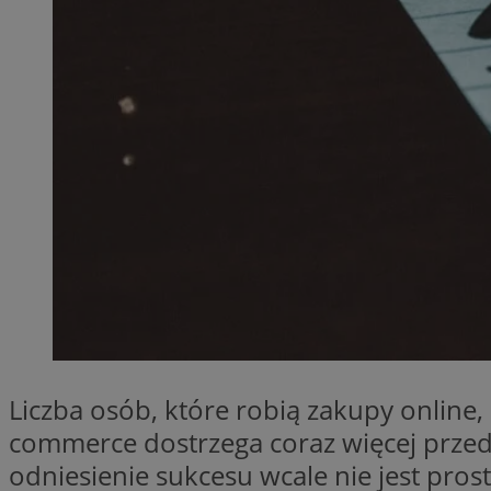
SessID
QeSessID
MvSessID
__cf_bm
__cf_bm
CookieScriptConse
VISITOR_PRIVACY_
Liczba osób, które robią zakupy online,
commerce dostrzega coraz więcej przeds
odniesienie sukcesu wcale nie jest pros