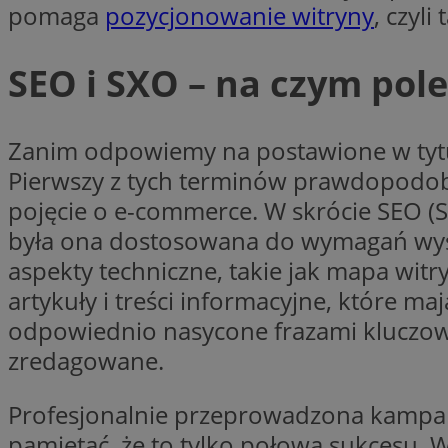
pomaga
pozycjonowanie witryny
, czyl
Nazwa
Nazwa
ustat_xq6z219uw9
SEO i SXO – na czym pole
Nazwa
__Secure-YNID
_clck
__gads
Zanim odpowiemy na postawione w tytul
FCCDCF
MUID
Pierwszy z tych terminów prawdopodobni
pojęcie o e-commerce. W skrócie SEO (Se
__eoi
była ona dostosowana do wymagań wysz
ANONCHK
aspekty techniczne, takie jak mapa witry
_clsk
artykuły i treści informacyjne, które 
test_cookie
odpowiednio nasycone frazami kluczowy
_ga_NBM6HFESG6
zredagowane.
_fbp
OAID
Profesjonalnie przeprowadzona kampani
MR
pamiętać, że to tylko połowa sukcesu. 