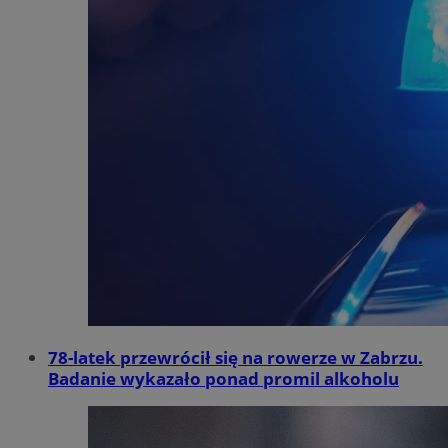
78-latek przewrócił się na rowerze w Zabrzu.
Badanie wykazało ponad promil alkoholu