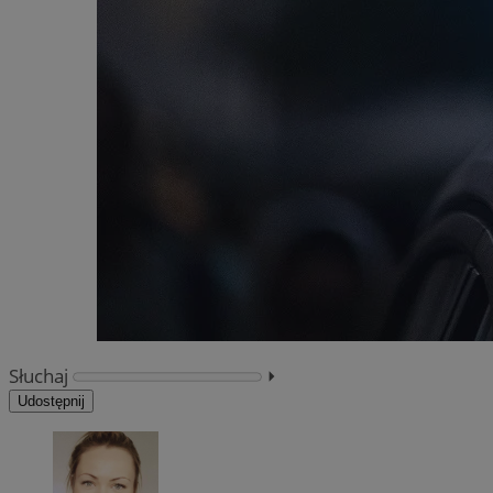
Słuchaj
⏵︎
Udostępnij