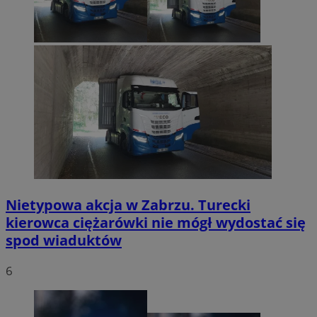
Nietypowa akcja w Zabrzu. Turecki
kierowca ciężarówki nie mógł wydostać się
spod wiaduktów
6