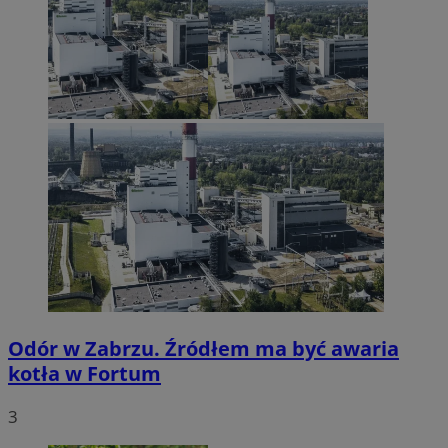
Odór w Zabrzu. Źródłem ma być awaria
kotła w Fortum
3