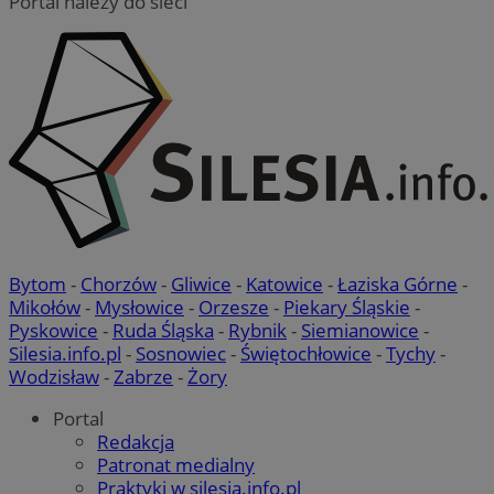
Portal należy do sieci
Bytom
-
Chorzów
-
Gliwice
-
Katowice
-
Łaziska Górne
-
Mikołów
-
Mysłowice
-
Orzesze
-
Piekary Śląskie
-
Pyskowice
-
Ruda Śląska
-
Rybnik
-
Siemianowice
-
Silesia.info.pl
-
Sosnowiec
-
Świętochłowice
-
Tychy
-
Wodzisław
-
Zabrze
-
Żory
Portal
Redakcja
Patronat medialny
Praktyki w silesia.info.pl