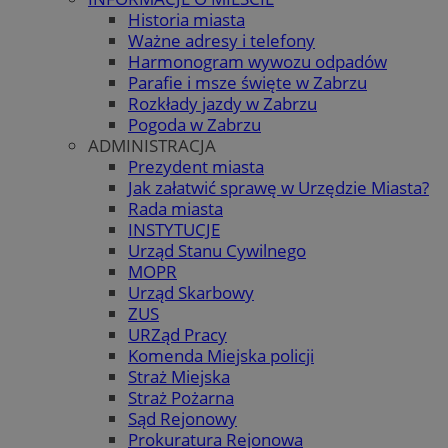
Historia miasta
Ważne adresy i telefony
Harmonogram wywozu odpadów
Parafie i msze święte w Zabrzu
Rozkłady jazdy w Zabrzu
Pogoda w Zabrzu
ADMINISTRACJA
Prezydent miasta
Jak załatwić sprawę w Urzędzie Miasta?
Rada miasta
INSTYTUCJE
Urząd Stanu Cywilnego
MOPR
Urząd Skarbowy
ZUS
URZąd Pracy
Komenda Miejska policji
Straż Miejska
Straż Pożarna
Sąd Rejonowy
Prokuratura Rejonowa