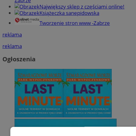
Zabrze
Największy sklep z częściami online!
Książeczka sanepidowska
Tworzenie stron www -Zabrze
reklama
reklama
Ogłoszenia