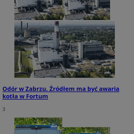
Odór w Zabrzu. Źródłem ma być awaria
kotła w Fortum
3