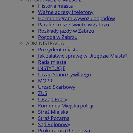
Historia miasta
Ważne adresy i telefony
Harmonogram wywozu odpadów
Parafie i msze święte w Zabrzu
Rozkłady jazdy w Zabrzu
Pogoda w Zabrzu
ADMINISTRACJA
Prezydent miasta
Jak załatwić sprawę w Urzędzie Miasta?
Rada miasta
INSTYTUCJE
Urząd Stanu Cywilnego
MOPR
Urząd Skarbowy
ZUS
URZąd Pracy
Komenda Miejska policji
Straż Miejska
Straż Pożarna
Sąd Rejonowy
Prokuratura Rejonowa