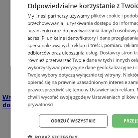
Odpowiedzialne korzystanie z Twoi
My i nasi partnerzy używamy plików cookie i podob
przechowywania i uzyskiwania dostępu do informac
urządzeniu oraz do przetwarzania danych osobowych
adres IP, unikalne identyfikatory i dane przeglądani
spersonalizowanych reklam i treści, pomiaru reklam i
odbiorców oraz ulepszania usług.
Dostawcy stron tr
również przetwarzać Twoje dane w tych i innych cel
wykorzystywać precyzyjne dane geolokalizacyjne i c
Twoje wybory dotyczą wyłącznie tej witryny. Niekt
opierać się na prawnie uzasadnionym interesie zami
prawo sprzeciwić się temu w
Ustawieniach reklam
.
Wakacyjny wypoczynek nad Bałtykiem w
chwili wycofać swoją zgodę w
Ustawieniach plików 
domkach Szmaragdowe Morze
prywatności
ODRZUĆ WSZYSTKIE
PRZEJ
POKAŻ SZCZEGÓŁY