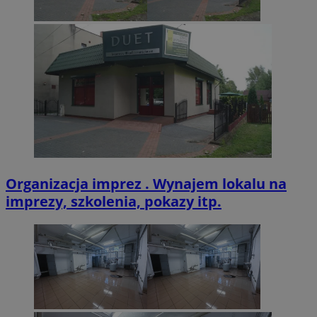
CookieScriptConsent
4 tygodnie 2 dn
CookieScript
zabrze.com.pl
VISITOR_PRIVACY_METADATA
5 miesięcy 4
YouTube
tygodnie
.youtube.com
Organizacja imprez . Wynajem lokalu na
imprezy, szkolenia, pokazy itp.