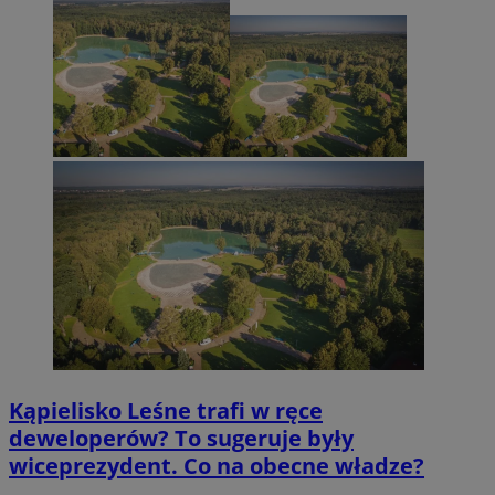
Kąpielisko Leśne trafi w ręce
deweloperów? To sugeruje były
wiceprezydent. Co na obecne władze?