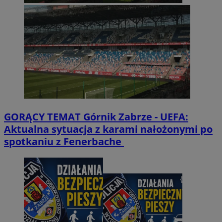
GORĄCY TEMAT
Górnik Zabrze - UEFA:
Aktualna sytuacja z karami nałożonymi po
spotkaniu z Fenerbache