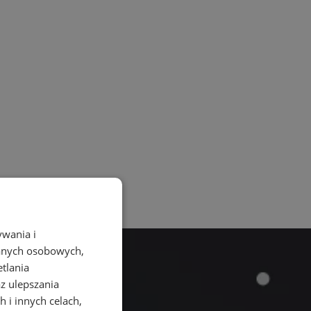
ywania i
danych osobowych,
etlania
az ulepszania
 i innych celach,