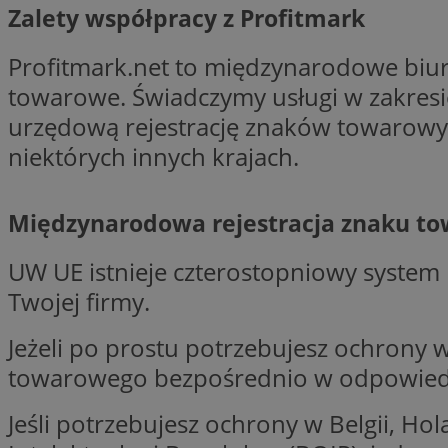
Zalety współpracy z Profitmark
Nazwa
Nazwa
ustat_xq6z219uw9
Profitmark.net to międzynarodowe biuro 
Nazwa
__Secure-YNID
towarowe. Świadczymy usługi w zakres
_clck
__gads
urzędową rejestrację znaków towarowyc
niektórych innych krajach.
FCCDCF
MUID
__eoi
Międzynarodowa rejestracja znaku t
ANONCHK
UW UE istnieje czterostopniowy system r
_clsk
Twojej firmy.
test_cookie
Jeżeli po prostu potrzebujesz ochrony 
_ga_NBM6HFESG6
towarowego bezpośrednio w odpowiednim
_fbp
OAID
Jeśli potrzebujesz ochrony w Belgii, H
MR