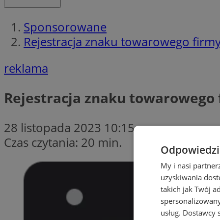
Sponsorowane
Rejestracja znaku towarowego firmy
reklama
Rejestracja znaku towarowego 
28 listopada 2023 10:15
Czas czytania: 20 min.
Odpowiedzia
My i nasi partne
uzyskiwania dost
takich jak Twój a
spersonalizowanyc
usług.
Dostawcy s