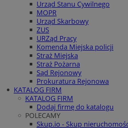
Urząd Stanu Cywilnego
MOPR
Urząd Skarbowy
ZUS
URZąd Pracy
Komenda Miejska policji
Straż Miejska
Straż Pożarna
Sąd Rejonowy
Prokuratura Rejonowa
KATALOG FIRM
KATALOG FIRM
Dodaj firmę do katalogu
POLECAMY
Skup.io - Skup nieruchomośc