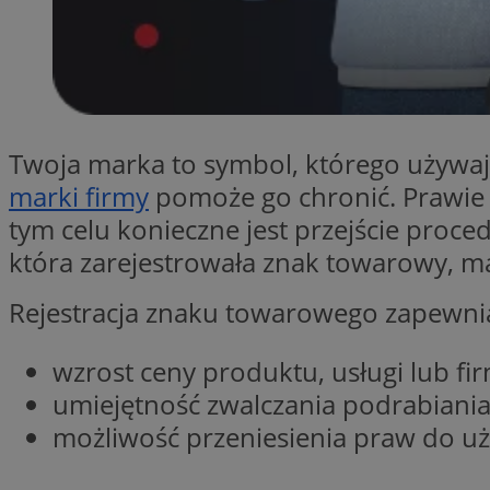
SessID
QeSessID
MvSessID
__cf_bm
Twoja marka to symbol, którego używają 
marki firmy
pomoże go chronić. Prawie
__cf_bm
tym celu konieczne jest przejście proc
która zarejestrowała znak towarowy, 
CookieScriptConse
Rejestracja znaku towarowego zapewnia 
VISITOR_PRIVACY_
wzrost ceny produktu, usługi lub fi
umiejętność zwalczania podrabiania
możliwość przeniesienia praw do u