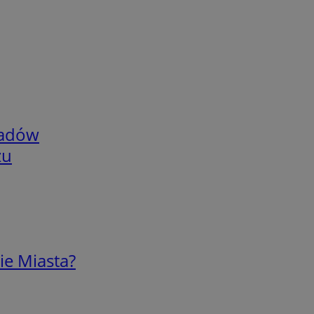
adów
zu
ie Miasta?