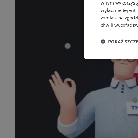
w tym wykorzysty
wyłącznie tej wi
zamiast na zgodz
chwili wycofać s
POKAŻ SZCZ
Niezbędne
Ni
Niezbędne pliki cook
zarządzanie kontem. 
Nazwa