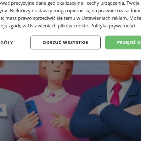
wać precyzyjne dane geolokalizacyjne i cechy urządzenia. Twoje
tryny. Niektórzy dostawcy mogą opierać się na prawnie uzasadnio
ie; masz prawo sprzeciwić się temu w
Ustawieniach reklam
. Może
woją zgodę w
Ustawieniach plików cookie
.
Polityka prywatności
EGÓŁY
ODRZUĆ WSZYSTKIE
PRZEJDŹ 
Wydajność
Targetowanie
Funkcjonalność
Ni
ezbędne
Wydajność
Targetowanie
Funkcjonalność
Niesklasyfikow
ie umożliwiają korzystanie z podstawowych funkcji strony internetowej, takich jak log
Bez niezbędnych plików cookie nie można prawidłowo korzystać ze strony internetowe
Provider
/
Okres
Opis
Domena
przechowywania