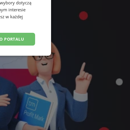
 wybory dotyczą
nym interesie
sz w każdej
DO PORTALU
esklasyfikowane
ane
owanie użytkownika i
j.