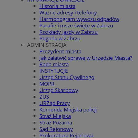
Historia miasta
Ważne adresy i telefony
Harmonogram wywozu odpadów
Parafie i msze święte w Zabrzu
Rozkłady jazdy w Zabrzu
Pogoda w Zabrzu
ADMINISTRACJA
Prezydent miasta
Jak załatwić sprawę w Urzędzie Miasta?
Rada miasta
INSTYTUCJE
Urząd Stanu Cywilnego
MOPR
Urząd Skarbowy
ZUS
URZąd Pracy
Komenda Miejska policji
Straż Miejska
Straż Pożarna
Sąd Rejonowy
Prokuratura Rejonowa