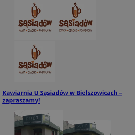
VISITOR_PRIVACY_METADATA
5 miesięcy 4
YouTube
tygodnie
.youtube.com
Kawiarnia U Sąsiadów w Bielszowicach –
zapraszamy!