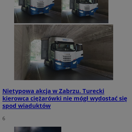
Nietypowa akcja w Zabrzu. Turecki
kierowca ciężarówki nie mógł wydostać się
spod wiaduktów
6