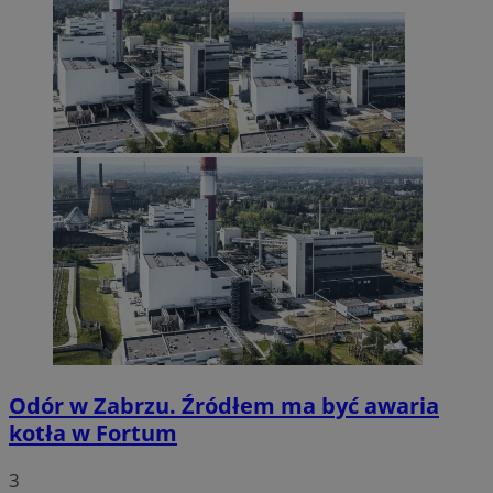
Odór w Zabrzu. Źródłem ma być awaria
kotła w Fortum
3