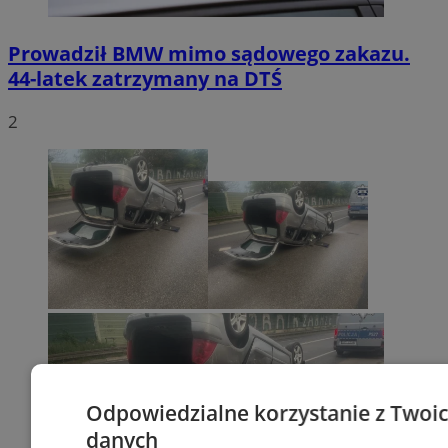
Prowadził BMW mimo sądowego zakazu.
44-latek zatrzymany na DTŚ
2
Odpowiedzialne korzystanie z Twoi
danych