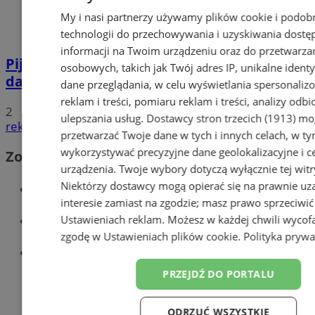
My i nasi partnerzy używamy plików cookie i podob
technologii do przechowywania i uzyskiwania dostę
informacji na Twoim urządzeniu oraz do przetwarza
Pijana 32-latka z zakazem prowadzenia
osobowych, takich jak Twój adres IP, unikalne identyf
dachowała na DK 88 w Zabrzu
dane przeglądania, w celu wyświetlania spersonali
reklam i treści, pomiaru reklam i treści, analizy odb
2
ulepszania usług.
Dostawcy stron trzecich (1913)
mog
reklama
przetwarzać Twoje dane w tych i innych celach, w t
wykorzystywać precyzyjne dane geolokalizacyjne i c
Zobacz również
urządzenia. Twoje wybory dotyczą wyłącznie tej witr
Niektórzy dostawcy mogą opierać się na prawnie u
Wiadomości kryminalne w Zabrzu
interesie zamiast na zgodzie; masz prawo sprzeciwić
Wiadomości lokalne
Ustawieniach reklam
. Możesz w każdej chwili wycof
zgodę w
Ustawieniach plików cookie
.
Polityka prywa
Wiadomości sportowe
PRZEJDŹ DO PORTALU
ODRZUĆ WSZYSTKIE