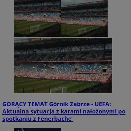
GORĄCY TEMAT
Górnik Zabrze - UEFA:
Aktualna sytuacja z karami nałożonymi po
spotkaniu z Fenerbache