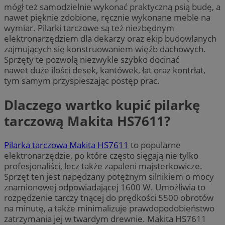
mógł też samodzielnie wykonać praktyczną psią budę, a
nawet pięknie zdobione, ręcznie wykonane meble na
wymiar. Pilarki tarczowe są też niezbędnym
elektronarzędziem dla dekarzy oraz ekip budowlanych
zajmujących się konstruowaniem więźb dachowych.
Sprzęty te pozwolą niezwykle szybko docinać
nawet duże ilości desek, kantówek, łat oraz kontrłat,
tym samym przyspieszając postęp prac.
Dlaczego wartko kupić pilarkę
tarczową Makita HS7611?
Pilarka tarczowa Makita HS7611
to popularne
elektronarzędzie, po które często sięgają nie tylko
profesjonaliści, lecz także zapaleni majsterkowicze.
Sprzęt ten jest napędzany potężnym silnikiem o mocy
znamionowej odpowiadającej 1600 W. Umożliwia to
rozpędzenie tarczy tnącej do prędkości 5500 obrotów
na minutę, a także minimalizuje prawdopodobieństwo
zatrzymania jej w twardym drewnie. Makita HS7611