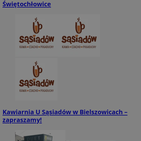
Świętochłowice
CookieScriptConsent
4 tygodnie 2 dn
CookieScript
zabrze.com.pl
VISITOR_PRIVACY_METADATA
5 miesięcy 4
YouTube
tygodnie
.youtube.com
Kawiarnia U Sąsiadów w Bielszowicach –
zapraszamy!