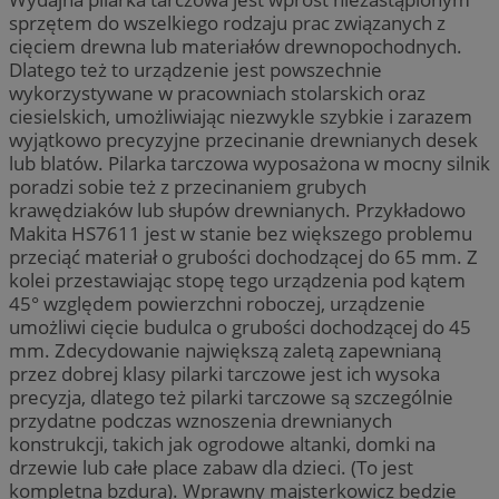
sprzętem do wszelkiego rodzaju prac związanych z
cięciem drewna lub materiałów drewnopochodnych.
Dlatego też to urządzenie jest powszechnie
wykorzystywane w pracowniach stolarskich oraz
ciesielskich, umożliwiając niezwykle szybkie i zarazem
wyjątkowo precyzyjne przecinanie drewnianych desek
lub blatów. Pilarka tarczowa wyposażona w mocny silnik
poradzi sobie też z przecinaniem grubych
krawędziaków lub słupów drewnianych. Przykładowo
Makita HS7611 jest w stanie bez większego problemu
przeciąć materiał o grubości dochodzącej do 65 mm. Z
kolei przestawiając stopę tego urządzenia pod kątem
45° względem powierzchni roboczej, urządzenie
umożliwi cięcie budulca o grubości dochodzącej do 45
mm. Zdecydowanie największą zaletą zapewnianą
przez dobrej klasy pilarki tarczowe jest ich wysoka
precyzja, dlatego też pilarki tarczowe są szczególnie
przydatne podczas wznoszenia drewnianych
konstrukcji, takich jak ogrodowe altanki, domki na
drzewie lub całe place zabaw dla dzieci. (To jest
kompletna bzdura). Wprawny majsterkowicz będzie