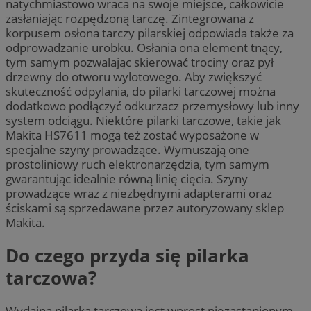
natychmiastowo wraca na swoje miejsce, całkowicie
zasłaniając rozpędzoną tarczę. Zintegrowana z
korpusem osłona tarczy pilarskiej odpowiada także za
odprowadzanie urobku. Osłania ona element tnący,
tym samym pozwalając skierować trociny oraz pył
drzewny do otworu wylotowego. Aby zwiększyć
skuteczność odpylania, do pilarki tarczowej można
dodatkowo podłączyć odkurzacz przemysłowy lub inny
system odciągu. Niektóre pilarki tarczowe, takie jak
Makita HS7611 mogą też zostać wyposażone w
specjalne szyny prowadzące. Wymuszają one
prostoliniowy ruch elektronarzędzia, tym samym
gwarantując idealnie równą linię cięcia. Szyny
prowadzące wraz z niezbędnymi adapterami oraz
ściskami są sprzedawane przez autoryzowany sklep
Makita.
Do czego przyda się pilarka
tarczowa?
Wydajna pilarka tarczowa jest wprost niezastąpionym