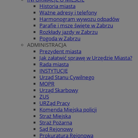
Historia miasta
Ważne adresy i telefony
Harmonogram wywozu odpadów
Parafie i msze święte w Zabrzu
Rozkłady jazdy w Zabrzu
Pogoda w Zabrzu
ADMINISTRACJA
Prezydent miasta
Jak załatwić sprawę w Urzędzie Miasta?
Rada miasta
INSTYTUCJE
Urząd Stanu Cywilnego
MOPR
Urząd Skarbowy
ZUS
URZąd Pracy
Komenda Miejska policji
Straż Miejska
Straż Pożarna
Sąd Rejonowy
Prokuratura Rejonowa