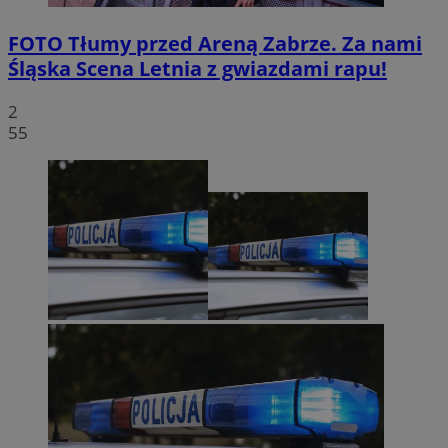
FOTO
Tłumy przed Areną Zabrze. Za nami
Śląska Scena Letnia z gwiazdami rapu!
2
55