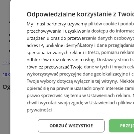
Odpowiedzialne korzystanie z Twoi
Optyk, okulista
My i nasi partnerzy używamy plików cookie i podob
Zabrze
przechowywania i uzyskiwania dostępu do informac
Największy sklep z częściami online!
urządzeniu oraz do przetwarzania danych osobowych
Książeczka sanepidowska
adres IP, unikalne identyfikatory i dane przeglądani
Tworzenie stron www -Zabrze
spersonalizowanych reklam i treści, pomiaru reklam i
odbiorców oraz ulepszania usług.
Dostawcy stron tr
reklama
również przetwarzać Twoje dane w tych i innych cel
reklama
wykorzystywać precyzyjne dane geolokalizacyjne i c
Twoje wybory dotyczą wyłącznie tej witryny. Niekt
Ogłoszenia
opierać się na prawnie uzasadnionym interesie zami
prawo sprzeciwić się temu w
Ustawieniach reklam
.
chwili wycofać swoją zgodę w
Ustawieniach plików 
prywatności
ODRZUĆ WSZYSTKIE
PRZEJ