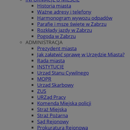
Historia miasta
Ważne adresy i telefony
Harmonogram wywozu odpadów
Parafie i msze święte w Zabrzu
Rozkłady jazdy w Zabrzu
Pogoda w Zabrzu
ADMINISTRACJA
Prezydent miasta
Jak załatwić sprawę w Urzędzie Miasta?
Rada miasta
INSTYTUCJE
Urząd Stanu Cywilnego
MOPR
Urząd Skarbowy
ZUS
URZąd Pracy
Komenda Miejska policji
Straż Miejska
Straż Pożarna
Sąd Rejonowy
Prokuratura Rejonowa