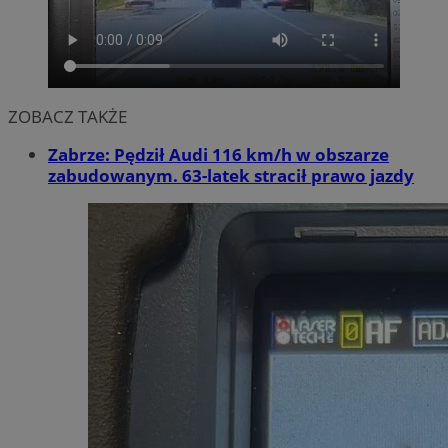
ZOBACZ TAKŻE
Zabrze: Pędził Audi 116 km/h w obszarze
zabudowanym. 63-latek stracił prawo jazdy