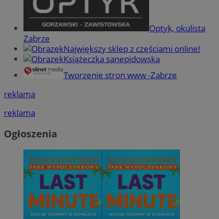
Optyk, okulista
Zabrze
Największy sklep z częściami online!
Książeczka sanepidowska
Tworzenie stron www -Zabrze
reklama
reklama
Ogłoszenia