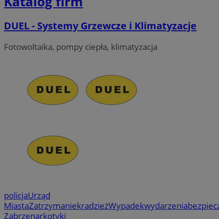
Katalog firm
DUEL - Systemy Grzewcze i Klimatyzacje
Fotowoltaika, pompy ciepła, klimatyzacja
policja
Urząd
Miasta
Zatrzymanie
kradzież
Wypadek
wydarzenia
bezpiec
Zabrze
narkotyki