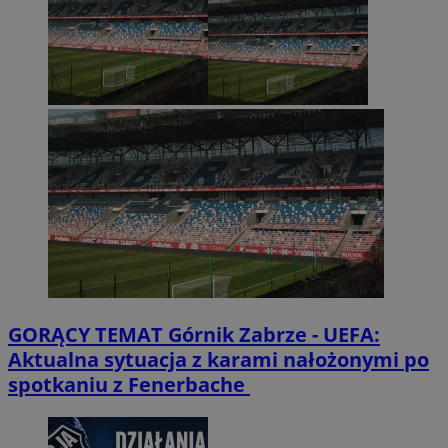
GORĄCY TEMAT
Górnik Zabrze - UEFA:
Aktualna sytuacja z karami nałożonymi po
spotkaniu z Fenerbache