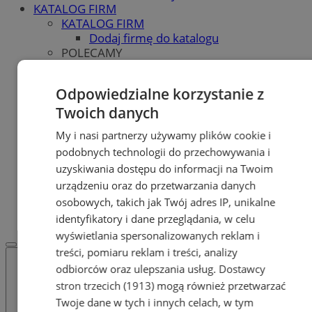
KATALOG FIRM
KATALOG FIRM
Dodaj firmę do katalogu
POLECAMY
Skup.io - Skup nieruchomości Zabrze
Skup - nieruchomosci.org
Odpowiedzialne korzystanie z
OGŁOSZENIA
OGŁOSZENIA
Twoich danych
Dodaj ogłoszenie
My i nasi partnerzy używamy plików cookie i
POLECAMY
podobnych technologii do przechowywania i
Protocol IT
Pracuj.pl - praca w Zabrzu
uzyskiwania dostępu do informacji na Twoim
Praca Zabrze
urządzeniu oraz do przetwarzania danych
REKLAMA
osobowych, takich jak Twój adres IP, unikalne
WSPÓŁPRACA
identyfikatory i dane przeglądania, w celu
wyświetlania spersonalizowanych reklam i
treści, pomiaru reklam i treści, analizy
odbiorców oraz ulepszania usług.
Dostawcy
stron trzecich (1913)
mogą również przetwarzać
Twoje dane w tych i innych celach, w tym