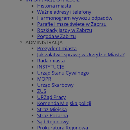
Historia miasta
Ważne adresy i telefony
Harmonogram wywozu odpadów
Parafie i msze święte w Zabrzu
Rozkłady jazdy w Zabrzu
Pogoda w Zabrzu
ADMINISTRACJA
Prezydent miasta
Jak załatwić sprawę w Urzędzie Miasta?
Rada miasta
INSTYTUCJE
Urząd Stanu Cywilnego
MOPR
Urząd Skarbowy
ZUS
URZąd Pracy
Komenda Miejska policji
Straż Miejska
Straż Pożarna
Sąd Rejonowy
Prokuratura Rejonowa