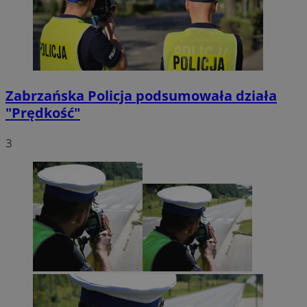
Funkcjonalność
Niesklasyfikowane
Zabrzańska Policja podsumowała działa
"Prędkość"
Niezbędne
Wydajność
Targetowanie
3
Funkcjonalność
Niesklasyfikowane
Niezbędne pliki cookie umożliwiają korzystanie z
podstawowych funkcji strony internetowej, takich jak
logowanie użytkownika i zarządzanie kontem. Bez
niezbędnych plików cookie nie można prawidłowo
korzystać ze strony internetowej.
Provider
/
Okres
Nazwa
Domena
przechowywania
SessID
zabrze.com.pl
1 rok