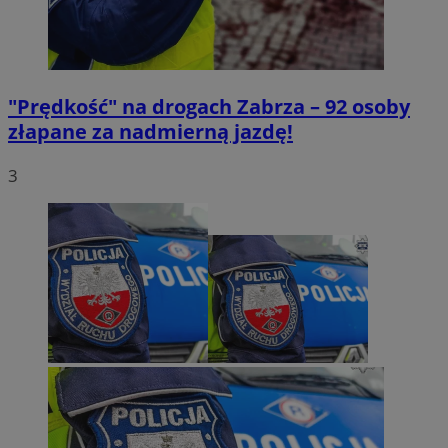
"Prędkość" na drogach Zabrza – 92 osoby
złapane za nadmierną jazdę!
3