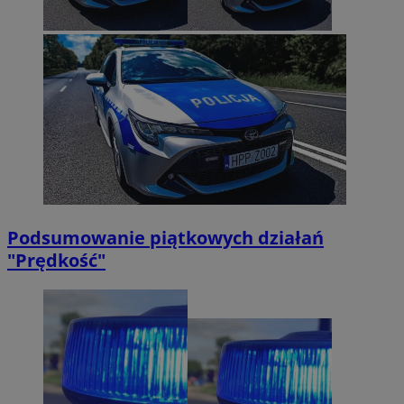
VISITOR_PRIVACY_METADATA
5 miesięcy 4
YouTube
tygodnie
.youtube.com
Podsumowanie piątkowych działań
"Prędkość"