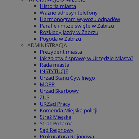
Historia miasta
Ważne adresy i telefony
Harmonogram wywozu odpadów
Parafie i msze święte w Zabrzu
Rozkłady jazdy w Zabrzu
Pogoda w Zabrzu
ADMINISTRACJA
Prezydent miasta
Jak załatwić sprawę w Urzędzie Miasta?
Rada miasta
INSTYTUCJE
Urząd Stanu Cywilnego
MOPR
Urząd Skarbowy
ZUS
URZąd Pracy
Komenda Miejska policji
Straż Miejska
Straż Pożarna
Sąd Rejonowy
Prokuratura Rejonowa