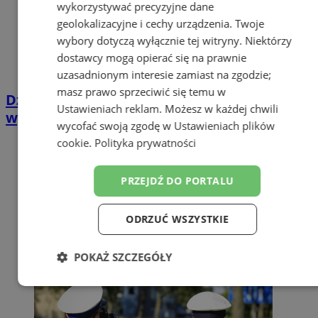
wykorzystywać precyzyjne dane
geolokalizacyjne i cechy urządzenia. Twoje
wybory dotyczą wyłącznie tej witryny. Niektórzy
dostawcy mogą opierać się na prawnie
uzasadnionym interesie zamiast na zgodzie;
masz prawo sprzeciwić się temu w
Działania "Prędkość" w Zabrzu: 69
Ustawieniach reklam
. Możesz w każdej chwili
wykroczeń i 81 skontrolowanych pojazdów
wycofać swoją zgodę w
Ustawieniach plików
cookie
.
Polityka prywatności
PRZEJDŹ DO PORTALU
ODRZUĆ WSZYSTKIE
POKAŻ SZCZEGÓŁY
Niezbędne
Wydajność
Targetowanie