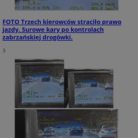
FOTO
Trzech kierowców straciło prawo
jazdy. Surowe kary po kontrolach
zabrzańskiej drogówki.
3