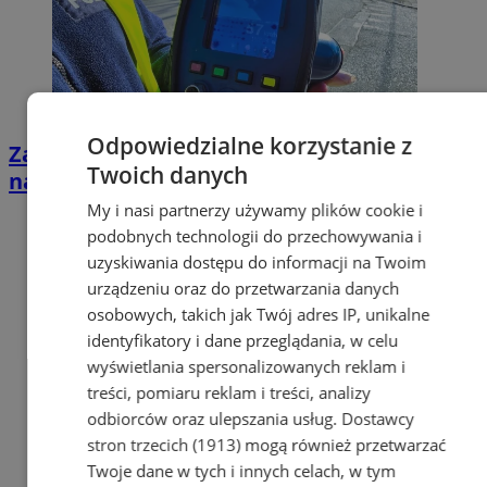
Odpowiedzialne korzystanie z
Zabrzańska akcja 'Prędkość'. Policja stawia
Twoich danych
na bezpieczeństwo na drogach!
My i nasi partnerzy używamy plików cookie i
podobnych technologii do przechowywania i
uzyskiwania dostępu do informacji na Twoim
urządzeniu oraz do przetwarzania danych
osobowych, takich jak Twój adres IP, unikalne
identyfikatory i dane przeglądania, w celu
wyświetlania spersonalizowanych reklam i
treści, pomiaru reklam i treści, analizy
odbiorców oraz ulepszania usług.
Dostawcy
stron trzecich (1913)
mogą również przetwarzać
Twoje dane w tych i innych celach, w tym