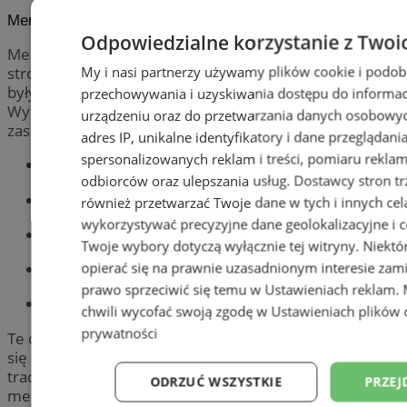
Menu Inspirowane Kuchnią PRL
Odpowiedzialne korzystanie z Twoi
Menu inspirowane kuchnią PRL to jak bilet w jedną
My i nasi partnerzy używamy plików cookie i podob
stronę do przeszłości – podróż pełna smaków, które
były nieodłącznym elementem tamtej epoki.
przechowywania i uzyskiwania dostępu do informac
Wybierając menu inspirowane PRL, możesz
urządzeniu oraz do przetwarzania danych osobowych
zaserwować swoim gościom takie klasyki jak:
adres IP, unikalne identyfikatory i dane przeglądani
spersonalizowanych reklam i treści, pomiaru reklam i
sałatka jarzynowa,
odbiorców oraz ulepszania usług.
Dostawcy stron tr
zimne nóżki,
również przetwarzać Twoje dane w tych i innych cel
wykorzystywać precyzyjne dane geolokalizacyjne i c
chleb ze smalcem,
Twoje wybory dotyczą wyłącznie tej witryny. Niekt
opierać się na prawnie uzasadnionym interesie zami
galareta z kurczaka,
prawo sprzeciwić się temu w
Ustawieniach reklam
.
śledzie w oleju.
chwili wycofać swoją zgodę w
Ustawieniach plików 
prywatności
Te dania nie tylko przywołują wspomnienia, ale też stają
się świetnym pretekstem do rozmów o kulinarnych
tradycjach i zwyczajach tamtych lat. Tworzenie takiego
ODRZUĆ WSZYSTKIE
PRZEJ
menu to również forma edukacji. Pokazuje, jak