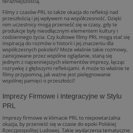
teraźniejszością.
Jako
tak
admi
cz
używ
Filmy z czasów PRL to także okazja do refleksji nad
re
różn
ze
przeszłością i jej wpływem na współczesność. Dzięki
_ga
1 rok 1 miesiąc
Ta n
Google LLC
nim uczestnicy mogą przenieść się w czasy, gdy te
MR
1 tydzień
To 
Microsoft
powi
.zabrze.com.pl
Mi
Corporation
produkcje były nieodłącznym elementem kultury i
- co
uż
.c.clarity.ms
aktu
codziennego życia. Czy kultowe filmy PRL mogą stać się
wy
używ
in
inspiracją do rozmów o historii i jej znaczeniu dla
Goog
we
do r
współczesnych pokoleń? Może właśnie takie rozmowy,
użyt
MUID
1 rok
Ten
Microsoft
zainicjowane przez wspólne oglądanie, staną się
przy
po
Corporation
wyge
jednym z najcenniejszych elementów imprezy, łącząc
fi
.bing.com
ident
un
rozrywkę z głębszymi refleksjami. A może to właśnie te
uwzg
uż
żąda
filmy przypomną, jak ważne jest pielęgnowanie
us
służ
wb
wspólnej pamięci o przeszłości?
doty
fir
sesj
Po
rapo
sy
witr
Imprezy Firmowe i Integracyjne w Stylu
ró
Mi
ustat_gid
.ustat.info
1 rok
Ten 
śl
PRL
do z
jak 
__Secure-
.youtube.com
5 miesięcy 4
Uż
ze s
ROLLOUT_TOKEN
tygodnie
za
Imprezy firmowe w klimacie PRL to niepowtarzalna
przy
fun
okazja, by przenieść się w czasie do epoki Polskiej
najc
ek
wiad
Po
Rzeczpospolitej Ludowej. Takie wydarzenia tematyczne
odbi
ko