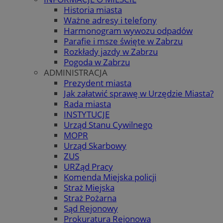
Historia miasta
Ważne adresy i telefony
Harmonogram wywozu odpadów
Parafie i msze święte w Zabrzu
Rozkłady jazdy w Zabrzu
Pogoda w Zabrzu
ADMINISTRACJA
Prezydent miasta
Jak załatwić sprawę w Urzędzie Miasta?
Rada miasta
INSTYTUCJE
Urząd Stanu Cywilnego
MOPR
Urząd Skarbowy
ZUS
URZąd Pracy
Komenda Miejska policji
Straż Miejska
Straż Pożarna
Sąd Rejonowy
Prokuratura Rejonowa