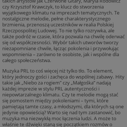
takich artystów jak Czerwone Gitary, Maryla Rodowicz
czy Krzysztof Krawczyk, to klucz do stworzenia
wyjątkowego klimatu na imprezach tematycznych. Te
CookieScriptConsent
4 tygodnie 2 dn
CookieScript
zabrze.com.pl
nostalgiczne melodie, pełne charakterystycznego
brzmienia, przenoszą uczestników w realia Polskiej
Rzeczpospolitej Ludowej. To nie tylko rozrywka, ale
także podróż w czasie, która pozwala na chwilę oderwać
się od współczesności. Wybór takich utworów tworzy
niezapomniane chwile, łącząc pokolenia i przywołując
wspomnienia – zarówno te osobiste, jak i wspólne dla
całego społeczeństwa.
VISITOR_PRIVACY_METADATA
5 miesięcy 4
YouTube
Muzyka PRL to coś więcej niż tylko tło. To element,
tygodnie
.youtube.com
który jednoczy gości i zachęca do wspólnej zabawy. Hity
takie jak „Niebo za rogiem” czy „Małgośka” nadają
każdej imprezie w stylu PRL autentyczności i
niepowtarzalnego klimatu. Czy te melodie mogą stać
się pomostem między pokoleniami – tymi, które
pamiętają tamte czasy, a młodszymi, dla których są one
jedynie opowieścią? Warto się nad tym zastanowić, bo
muzyka ma niezwykłą moc łączenia ludzi. A może to
właśnie te dźwięki staną się początkiem rozmów o