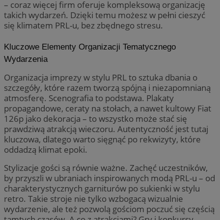
– coraz więcej firm oferuje kompleksową organizację
takich wydarzeń. Dzięki temu możesz w pełni cieszyć
się klimatem PRL-u, bez zbędnego stresu.
Kluczowe Elementy Organizacji Tematycznego
Wydarzenia
Organizacja imprezy w stylu PRL to sztuka dbania o
szczegóły, które razem tworzą spójną i niezapomnianą
atmosferę. Scenografia to podstawa. Plakaty
propagandowe, ceraty na stołach, a nawet kultowy Fiat
126p jako dekoracja – to wszystko może stać się
prawdziwą atrakcją wieczoru. Autentyczność jest tutaj
kluczowa, dlatego warto sięgnąć po rekwizyty, które
oddadzą klimat epoki.
Stylizacje gości są równie ważne. Zachęć uczestników,
by przyszli w ubraniach inspirowanych modą PRL-u – od
charakterystycznych garniturów po sukienki w stylu
retro. Takie stroje nie tylko wzbogacą wizualnie
wydarzenie, ale też pozwolą gościom poczuć się częścią
tamtych czasów. A co z atrakcjami? Gry i konkursy