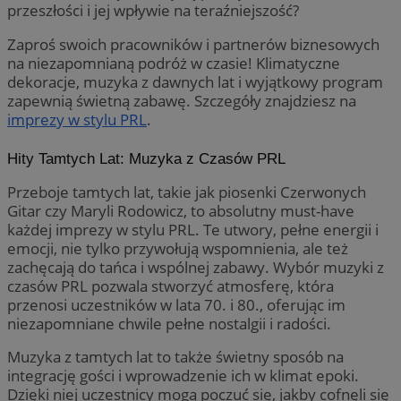
przeszłości i jej wpływie na teraźniejszość?
Zaproś swoich pracowników i partnerów biznesowych
na niezapomnianą podróż w czasie! Klimatyczne
dekoracje, muzyka z dawnych lat i wyjątkowy program
zapewnią świetną zabawę. Szczegóły znajdziesz na
imprezy w stylu PRL
.
Hity Tamtych Lat: Muzyka z Czasów PRL
Provider
/
Nazwa
Provider
/
Domena
Okres
Przeboje tamtych lat, takie jak piosenki Czerwonych
Nazwa
Opis
Domena
przechowywania
Gitar czy Maryli Rodowicz, to absolutny must-have
ustat_xq6z219uw9556wnynjjmc3hqm16ysi
.ustat.info
Provider
/
Okres
Nazwa
Op
każdej imprezy w stylu PRL. Te utwory, pełne energii i
_clck
.zabrze.com.pl
11 miesięcy 4
Ten 
Domena
przechowywania
__Secure-YNID
.youtube.com
tygodnie
do ś
emocji, nie tylko przywołują wspomnienia, ale też
użyt
__gads
1 rok
Ten
Google LLC
zachęcają do tańca i wspólnej zabawy. Wybór muzyki z
zaan
po
.zabrze.com.pl
inte
Do
czasów PRL pozwala stworzyć atmosferę, która
dośw
fi
przenosi uczestników w lata 70. i 80., oferując im
i fu
je
inte
ser
niezapomniane chwile pełne nostalgii i radości.
mo
FCCDCF
.zabrze.com.pl
1 rok 4 tygodnie
Ten 
do a
Muzyka z tamtych lat to także świetny sposób na
MUID
1 rok
Ten
Microsoft
oper
po
Corporation
integrację gości i wprowadzenie ich w klimat epoki.
fi
.clarity.ms
Dzięki niej uczestnicy mogą poczuć się, jakby cofnęli się
__eoi
.zabrze.com.pl
5 miesięcy 4
Ten 
un