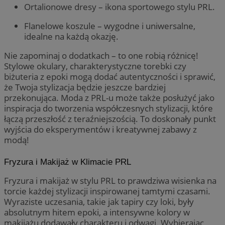
Ortalionowe dresy – ikona sportowego stylu PRL.
Flanelowe koszule – wygodne i uniwersalne,
idealne na każdą okazję.
Nie zapominaj o dodatkach – to one robią różnicę!
Stylowe okulary, charakterystyczne torebki czy
biżuteria z epoki mogą dodać autentyczności i sprawić,
że Twoja stylizacja będzie jeszcze bardziej
przekonująca. Moda z PRL-u może także posłużyć jako
inspiracja do tworzenia współczesnych stylizacji, które
łączą przeszłość z teraźniejszością. To doskonały punkt
wyjścia do eksperymentów i kreatywnej zabawy z
modą!
Fryzura i Makijaż w Klimacie PRL
Fryzura i makijaż w stylu PRL to prawdziwa wisienka na
torcie każdej stylizacji inspirowanej tamtymi czasami.
Wyraziste uczesania, takie jak tapiry czy loki, były
absolutnym hitem epoki, a intensywne kolory w
makijażu dodawały charakteru i odwagi. Wybierając