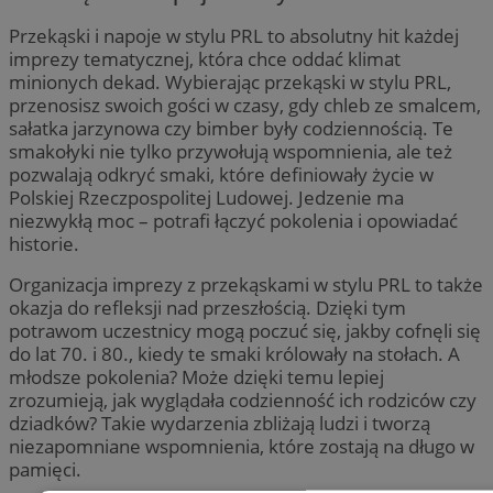
Przekąski i napoje w stylu PRL to absolutny hit każdej
imprezy tematycznej, która chce oddać klimat
minionych dekad. Wybierając przekąski w stylu PRL,
przenosisz swoich gości w czasy, gdy chleb ze smalcem,
sałatka jarzynowa czy bimber były codziennością. Te
smakołyki nie tylko przywołują wspomnienia, ale też
pozwalają odkryć smaki, które definiowały życie w
Polskiej Rzeczpospolitej Ludowej. Jedzenie ma
niezwykłą moc – potrafi łączyć pokolenia i opowiadać
historie.
Organizacja imprezy z przekąskami w stylu PRL to także
okazja do refleksji nad przeszłością. Dzięki tym
potrawom uczestnicy mogą poczuć się, jakby cofnęli się
do lat 70. i 80., kiedy te smaki królowały na stołach. A
młodsze pokolenia? Może dzięki temu lepiej
zrozumieją, jak wyglądała codzienność ich rodziców czy
dziadków? Takie wydarzenia zbliżają ludzi i tworzą
niezapomniane wspomnienia, które zostają na długo w
pamięci.