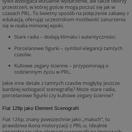
tylko wzbogaca wizualnie wydarzenie, ale także tworzy
przestrzeń, w której goście mogą poczuć się jak w
czasach PRL. To świetny sposób na połączenie zabawy z
edukacją, oferując uczestnikom możliwość zanurzenia
się w realia minionej epoki.
Stare radia – dodają klimatu i autentyczności.
Porcelanowe figurki – symbol elegancji tamtych
czasów.
Kultowe zegary ścienne – przypominają o
codziennym życiu w PRL.
Jakie inne detale z tamtych czasów mogłyby jeszcze
bardziej wzbogacić scenografię? Może stare radia,
porcelanowe figurki czy kultowe zegary ścienne?
Fiat 126p jako Element Scenografii
Fiat 126p, znany powszechnie jako „maluch”, to
prawdziwa ikona motoryzacji z PRL-u. Idealnie
sprawdza się jako element scenografii na imprezach