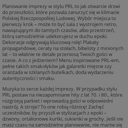
Planowanie imprezy w stylu PRL to jak otwarcie drzwi
do przeszłości, które pozwala zanurzyć się w klimacie
Polskiej Rzeczpospolitej Ludowej. Wybór miejsca to
pierwszy krok – może to być sala z wystrojem retro,
nawiązującym do tamtych czasów, albo przestrzeń,
którą samodzielnie udekorujesz w duchu epoki.
Dekoracje odgrywają kluczową rolę! Plakaty
propagandowe, ceraty na stołach, bibeloty z minionych
lat – to właśnie te detale przeniosą Twoich gości w
czasie. A co z jedzeniem? Menu inspirowane PRL-em,
pełne takich smakołyków jak galaretki mięsne czy
oranżada w szklanych butelkach, doda wydarzeniu
autentyczności i smaku.
Muzyka to serce każdej imprezy. W przypadku stylu
PRL postaw na niezapomniane hity z lat 70. i 80., które
rozgrzeją parkiet i wprowadzą gości w odpowiedni
nastrój. A stroje? To one robią różnicę! Zachęć
uczestników, by przyszli w stylizacjach z epoki –
dzwony, ortalionowe kurtki, sukienki w grochy. Jeśli nie
masz czasu na samodzielne planowanie, nie martw się