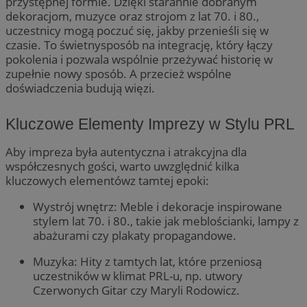
przystępnej formie. Dzięki starannie dobranym
dekoracjom, muzyce oraz strojom z lat 70. i 80.,
uczestnicy mogą poczuć się, jakby przenieśli się w
czasie. To świetnysposób na integrację, który łączy
pokolenia i pozwala wspólnie przeżywać historię w
zupełnie nowy sposób. A przecież wspólne
doświadczenia budują więzi.
Kluczowe Elementy Imprezy w Stylu PRL
Aby impreza była autentyczna i atrakcyjna dla
współczesnych gości, warto uwzględnić kilka
kluczowych elementówz tamtej epoki:
Wystrój wnętrz: Meble i dekoracje inspirowane
stylem lat 70. i 80., takie jak meblościanki, lampy z
abażurami czy plakaty propagandowe.
Muzyka: Hity z tamtych lat, które przeniosą
uczestników w klimat PRL-u, np. utwory
Czerwonych Gitar czy Maryli Rodowicz.