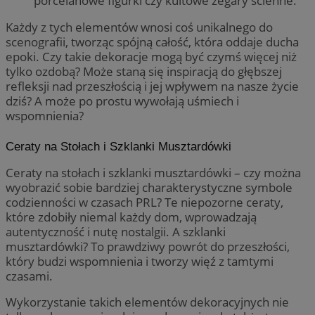
porcelanowe figurki czy kultowe zegary ścienne.
Każdy z tych elementów wnosi coś unikalnego do
scenografii, tworząc spójną całość, która oddaje ducha
epoki. Czy takie dekoracje mogą być czymś więcej niż
tylko ozdobą? Może staną się inspiracją do głębszej
refleksji nad przeszłością i jej wpływem na nasze życie
dziś? A może po prostu wywołają uśmiech i
wspomnienia?
Ceraty na Stołach i Szklanki Musztardówki
Ceraty na stołach i szklanki musztardówki – czy można
wyobrazić sobie bardziej charakterystyczne symbole
codzienności w czasach PRL? Te niepozorne ceraty,
które zdobiły niemal każdy dom, wprowadzają
autentyczność i nutę nostalgii. A szklanki
musztardówki? To prawdziwy powrót do przeszłości,
który budzi wspomnienia i tworzy więź z tamtymi
czasami.
Wykorzystanie takich elementów dekoracyjnych nie