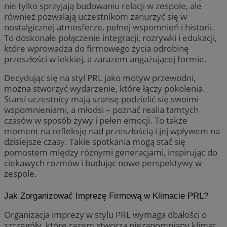
nie tylko sprzyjają budowaniu relacji w zespole, ale
inte
fu
mogą
int
również pozwalają uczestnikom zanurzyć się w
celu
uż
nostalgicznej atmosferze, pełnej wspomnień i historii.
inte
te
zaan
et
To doskonałe połączenie integracji, rozrywki i edukacji,
sp
które wprowadza do firmowego życia odrobinę
_clsk
1 dzień
Ten 
Microsoft
da
powi
zabrze.com.pl
po
przeszłości w lekkiej, a zarazem angażującej formie.
opro
Clari
IDE
1 rok 2 miesiące
Ten
Google LLC
używ
Decydując się na styl PRL jako motyw przewodni,
us
.doubleclick.net
info
Dou
można stworzyć wydarzenie, które łączy pokolenia.
i łą
inf
stro
Starsi uczestnicy mają szansę podzielić się swoimi
sp
użyt
ko
wspomnieniami, a młodsi – poznać realia tamtych
anal
int
czasów w sposób żywy i pełen emocji. To także
re
__gpi
.zabrze.com.pl
1 rok
Ten 
ko
moment na refleksję nad przeszłością i jej wpływem na
pra
pr
dzisiejsze czasy. Takie spotkania mogą stać się
do ś
wi
grom
pomostem między różnymi generacjami, inspirując do
tema
MR
1 tydzień
To 
Microsoft
ciekawych rozmów i budując nowe perspektywy w
wska
Mi
Corporation
stro
uż
.c.bing.com
zespole.
popr
wy
użyt
in
we
Jak Zorganizować Imprezę Firmową w Klimacie PRL?
YSC
Sesja
Ten
Google LLC
Organizacja imprezy w stylu PRL wymaga dbałości o
us
.youtube.com
ce
szczegóły, które razem stworzą niezapomniany klimat.