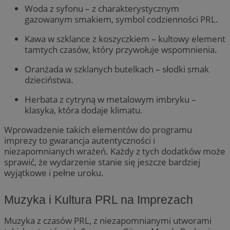
Woda z syfonu – z charakterystycznym
gazowanym smakiem, symbol codzienności PRL.
QeSessID
zabrze.com.pl
1 rok
Kawa w szklance z koszyczkiem – kultowy element
tamtych czasów, który przywołuje wspomnienia.
MvSessID
zabrze.com.pl
1 rok
Oranżada w szklanych butelkach – słodki smak
dzieciństwa.
__cf_bm
29 minut 53
Cloudflare
sekundy
Inc.
.x.com
Herbata z cytryną w metalowym imbryku –
klasyka, która dodaje klimatu.
Wprowadzenie takich elementów do programu
imprezy to gwarancja autentyczności i
niezapomnianych wrażeń. Każdy z tych dodatków może
sprawić, że wydarzenie stanie się jeszcze bardziej
__cf_bm
29 minut 55
Cloudflare
Googl
wyjątkowe i pełne uroku.
sekund
Inc.
.twitter.com
Muzyka i Kultura PRL na Imprezach
Muzyka z czasów PRL, z niezapomnianymi utworami