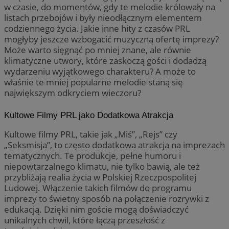
tygodnie
do n
uż
w czasie, do momentów, gdy te melodie królowały na
zaan
us
listach przebojów i były nieodłącznym elementem
inter
wb
inte
fir
codziennego życia. Jakie inne hity z czasów PRL
popr
Po
mogłyby jeszcze wzbogacić muzyczną ofertę imprezy?
użyt
sy
wyda
ró
Może warto sięgnąć po mniej znane, ale równie
inte
Mi
klimatyczne utwory, które zaskoczą gości i dodadzą
śl
_clsk
23 godziny 59
Ten 
Microsoft
wydarzeniu wyjątkowego charakteru? A może to
minut
powi
.zabrze.com.pl
ANONCHK
9 minut 55
Te
Microsoft
właśnie te mniej popularne melodie staną się
opro
sekund
inf
Corporation
Clari
sp
.c.clarity.ms
największym odkryciem wieczoru?
używ
ko
info
int
i łą
re
Kultowe Filmy PRL jako Dodatkowa Atrakcja
stro
ko
użyt
pr
anal
Kultowe filmy PRL, takie jak „Miś”, „Rejs” czy
wi
„Seksmisja”, to często dodatkowa atrakcja na imprezach
_ga_NBM6HFESG6
.zabrze.com.pl
1 rok 1 miesiąc
Ten 
test_cookie
15 minut
Ten
Google LLC
prze
tematycznych. Te produkcje, pełne humoru i
us
.doubleclick.net
utrz
Do
niepowtarzalnego klimatu, nie tylko bawią, ale też
wła
OAID
1 rok
Powi
przybliżają realia życia w Polskiej Rzeczpospolitej
OpenX
cel
rek
Technologies
pr
Ludowej. Włączenie takich filmów do programu
dla 
od
Inc.
zost
imprezy to świetny sposób na połączenie rozrywki z
obs
reklama.silnet.pl
okre
edukacją. Dzięki nim goście mogą doświadczyć
używ
_fbp
2 miesiące 4
Uż
Meta Platform
skut
unikalnych chwil, które łączą przeszłość z
tygodnie
do 
Inc.
kier
pr
.zabrze.com.pl