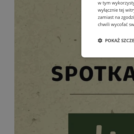
w tym wykorzysty
wyłącznie tej wi
zamiast na zgodz
chwili wycofać s
POKAŻ SZCZ
Niezbędne
Ni
Niezbędne pliki cook
zarządzanie kontem. 
Nazwa