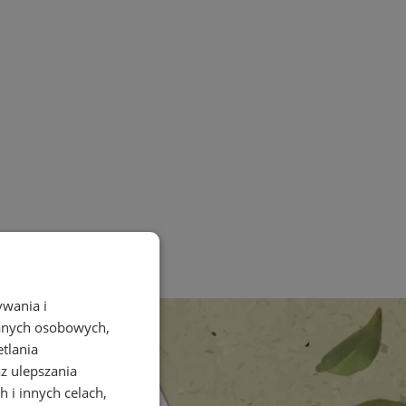
ywania i
danych osobowych,
etlania
az ulepszania
 i innych celach,