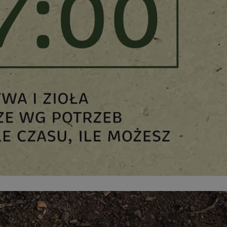
ator sesji.
ator sesji.
ator sesji.
 ludzi i botów. Jest
j, ponieważ
tów na temat
j.
 ludzi i botów. Jest
j, ponieważ
tów na temat
j.
usługę Cookie-
rencji dotyczących
est to konieczne,
działał poprawnie.
cje o zgodzie
h dotyczących
tryny. Rejestruje
ci i ustawień
ie w kolejnych
nie musi ponownie
 zwiększa wygodę i
ych.