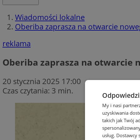
Wiadomości lokalne
Oberiba zaprasza na otwarcie nowe
reklama
Oberiba zaprasza na otwarcie 
20 stycznia 2025 17:00
Czas czytania: 3 min.
Odpowiedzia
My i nasi partne
uzyskiwania dost
takich jak Twój a
spersonalizowanyc
usług.
Dostawcy s