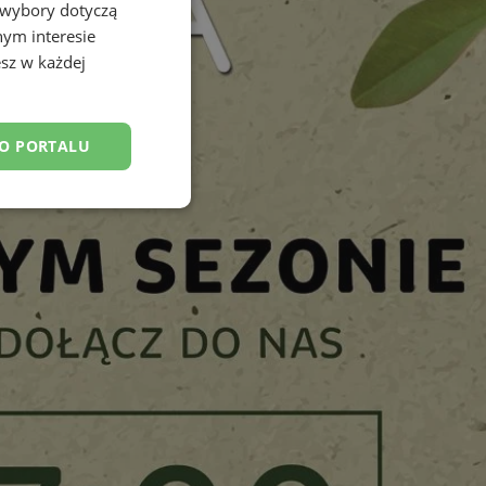
 wybory dotyczą
nym interesie
sz w każdej
DO PORTALU
esklasyfikowane
ane
owanie użytkownika i
j.