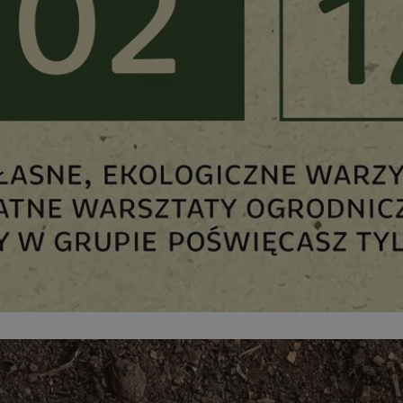
zabrze.com.pl
1 rok
Ten plik cookie przechowuje identyfik
zabrze.com.pl
1 rok
Ten plik cookie przechowuje identyfik
zabrze.com.pl
1 rok
Ten plik cookie przechowuje identyfik
29 minut 53
Ten plik cookie służy do rozróżniania
Cloudflare
sekundy
to korzystne dla strony internetowe
Inc.
umożliwia tworzenie ważnych rapor
.x.com
korzystania z jej witryny internetowe
29 minut 55
Ten plik cookie służy do rozróżniania
Cloudflare
sekund
to korzystne dla strony internetowe
Inc.
umożliwia tworzenie ważnych rapor
.twitter.com
korzystania z jej witryny internetowe
nt
4 tygodnie 2 dni
Ten plik cookie jest używany przez 
CookieScript
Script.com do zapamiętywania prefe
zabrze.com.pl
zgody użytkownika na pliki cookie. J
aby baner cookie Cookie-Script.com 
Google Privacy Policy
METADATA
5 miesięcy 4
Ten plik cookie przechowuje informa
YouTube
tygodnie
użytkownika oraz jego preferencjac
.youtube.com
prywatności podczas korzystania z wi
wybory dotyczące polityki prywatnoś
zgody, zapewniając ich przestrzegan
wizytach. Dzięki temu użytkownik 
konfigurować swoich preferencji, co
zgodność z regulacjami ochrony dan