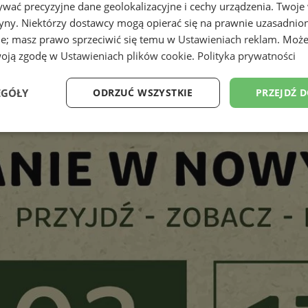
wać precyzyjne dane geolokalizacyjne i cechy urządzenia. Twoje
tryny. Niektórzy dostawcy mogą opierać się na prawnie uzasadnio
ie; masz prawo sprzeciwić się temu w
Ustawieniach reklam
. Może
woją zgodę w
Ustawieniach plików cookie
.
Polityka prywatności
EGÓŁY
ODRZUĆ WSZYSTKIE
PRZEJDŹ 
Wydajność
Targetowanie
Funkcjonalność
Ni
ezbędne
Wydajność
Targetowanie
Funkcjonalność
Niesklasyfikow
ie umożliwiają korzystanie z podstawowych funkcji strony internetowej, takich jak log
Bez niezbędnych plików cookie nie można prawidłowo korzystać ze strony internetowe
Provider
/
Okres
Opis
Domena
przechowywania