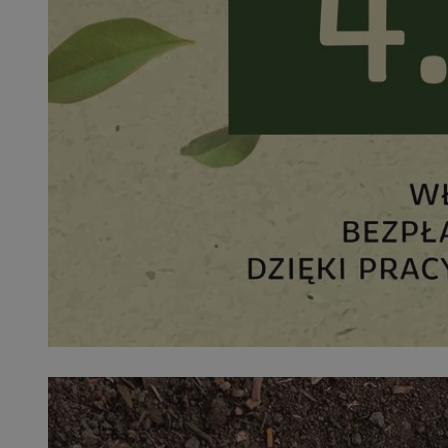
SessID
QeSessID
MvSessID
__cf_bm
__cf_bm
CookieScriptConse
VISITOR_PRIVACY_