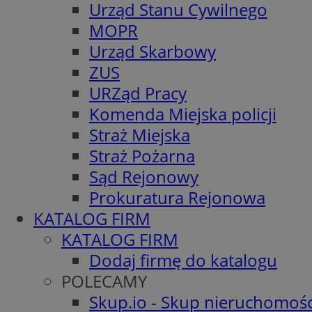
Urząd Stanu Cywilnego
MOPR
Urząd Skarbowy
ZUS
URZąd Pracy
Komenda Miejska policji
Straż Miejska
Straż Pożarna
Sąd Rejonowy
Prokuratura Rejonowa
KATALOG FIRM
KATALOG FIRM
Dodaj firmę do katalogu
POLECAMY
Skup.io - Skup nieruchomośc