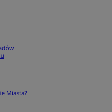
adów
zu
ie Miasta?