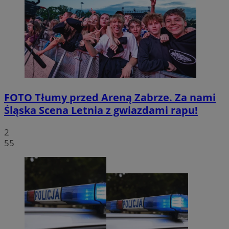
FOTO
Tłumy przed Areną Zabrze. Za nami
Śląska Scena Letnia z gwiazdami rapu!
2
55