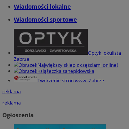
Wiadomości lokalne
Wiadomości sportowe
Optyk, okulista
Zabrze
Największy sklep z częściami online!
Książeczka sanepidowska
Tworzenie stron www -Zabrze
reklama
reklama
Ogłoszenia