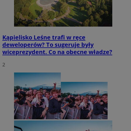
Kąpielisko Leśne trafi w ręce
deweloperów? To sugeruje były
wiceprezydent. Co na obecne władze?
2