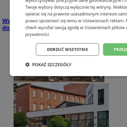
wykorzystywać precyzyjne dane geolokalizacyjne i c
Twoje wybory dotyczą wyłącznie tej witryny. Niekt
opierać się na prawnie uzasadnionym interesie zami
Wakacyjny wypoczynek nad Bałtykiem w
prawo sprzeciwić się temu w
Ustawieniach reklam
.
domkach Szmaragdowe Morze
chwili wycofać swoją zgodę w
Ustawieniach plików 
prywatności
ODRZUĆ WSZYSTKIE
PRZEJ
POKAŻ SZCZEGÓŁY
Niezbędne
Wydajność
Targetowani
Niesklasyfikowane