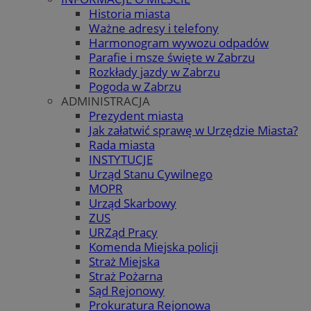
Historia miasta
Ważne adresy i telefony
Harmonogram wywozu odpadów
Parafie i msze święte w Zabrzu
Rozkłady jazdy w Zabrzu
Pogoda w Zabrzu
ADMINISTRACJA
Prezydent miasta
Jak załatwić sprawę w Urzędzie Miasta?
Rada miasta
INSTYTUCJE
Urząd Stanu Cywilnego
MOPR
Urząd Skarbowy
ZUS
URZąd Pracy
Komenda Miejska policji
Straż Miejska
Straż Pożarna
Sąd Rejonowy
Prokuratura Rejonowa