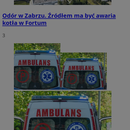
Odór w Zabrzu. Źródłem ma być awaria
kotła w Fortum
3