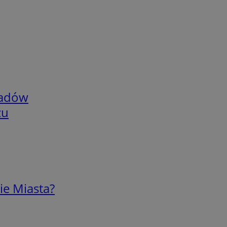
adów
zu
ie Miasta?