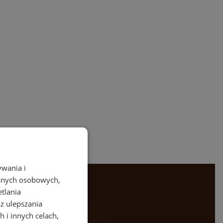
ywania i
danych osobowych,
etlania
az ulepszania
 i innych celach,