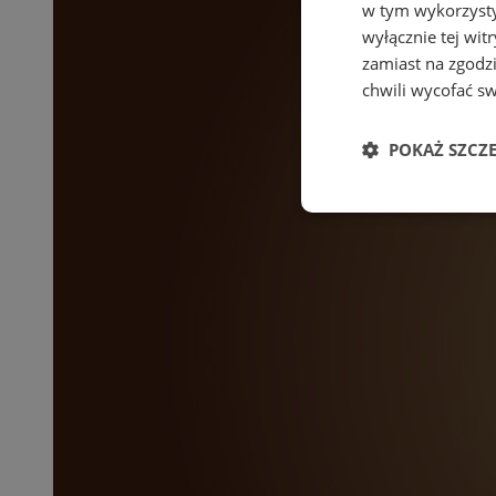
w tym wykorzysty
wyłącznie tej wi
zamiast na zgodz
chwili wycofać s
POKAŻ SZCZ
Niezbędne
Ni
Niezbędne pliki cook
zarządzanie kontem. 
Nazwa