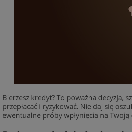
SessID
QeSessID
MvSessID
__cf_bm
__cf_bm
CookieScriptConse
VISITOR_PRIVACY_
Bierzesz kredyt? To poważna decyzja, s
przepłacać i ryzykować. Nie daj się os
ewentualne próby wpłynięcia na Twoją 