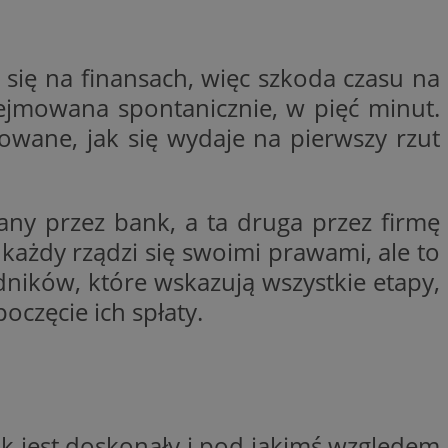
ywania
Opis
 się na finansach, więc szkoda czasu na
godnie
erakcji
odejmowana spontanicznie, w pięć minut.
ternetowej w celu
bleClick for
cjonalności strony
yświetlanie reklam w
owane, jak się wydaje na pierwszy rzut
ętrznej przez
rzez firmę
kownika. Można to
firmy Microsoft.
 zaangażowania
ę w wielu różnych
any przez bank, a ta druga przez firmę
wą, pomagając
ie użytkowników.
izować wydajność
ażdy rządzi się swoimi prawami, ale to
 jaki sposób
ernetowej, oraz
dników, które wskazują wszystkie etapy,
waniem Microsoft
wy mógł zobaczyć
owywania informacji
dów stron w jedną
częcie ich spłaty.
Click (którego
czy przeglądarka
alytics do
kie.
serii produktów
OpenX dla
ie rzeczywistym od
ne określone
nia skuteczności, a
k cookie
 którego używamy do
k jest doskonały i pod jakimś względem
zenia w różnych
j do wewnętrznej