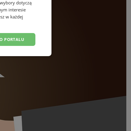
 wybory dotyczą
nym interesie
sz w każdej
DO PORTALU
esklasyfikowane
ane
owanie użytkownika i
j.