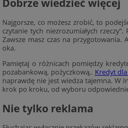
Dobrze wiedzieć więcej
Nazwa
Nazwa
ustat_xq6z219uw9
Nazwa
Najgorsze, co możesz zrobić, to podejś
__Secure-YNID
_clck
czytanie tych niezrozumiałych rzeczy”.
__gads
Zawsze masz czas na przygotowania. A 
oka.
FCCDCF
MUID
__eoi
Pamiętaj o różnicach pomiędzy kredyte
pozabankową, pożyczkową,.
Kredyt dl
ANONCHK
naprawdę nie jest wiedza tajemna. W In
_clsk
krok po kroku, od wyboru odpowiedniej 
test_cookie
_ga_NBM6HFESG6
Nie tylko reklama
_fbp
OAID
MR
Słuchając wyłącznie przekazów reklamo