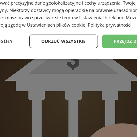
wać precyzyjne dane geolokalizacyjne i cechy urządzenia. Twoje
tryny. Niektórzy dostawcy mogą opierać się na prawnie uzasadnio
ie; masz prawo sprzeciwić się temu w
Ustawieniach reklam
. Może
woją zgodę w
Ustawieniach plików cookie
.
Polityka prywatności
EGÓŁY
ODRZUĆ WSZYSTKIE
PRZEJDŹ 
Wydajność
Targetowanie
Funkcjonalność
Ni
ezbędne
Wydajność
Targetowanie
Funkcjonalność
Niesklasyfikow
ie umożliwiają korzystanie z podstawowych funkcji strony internetowej, takich jak log
Bez niezbędnych plików cookie nie można prawidłowo korzystać ze strony internetowe
Provider
/
Okres
Opis
Domena
przechowywania