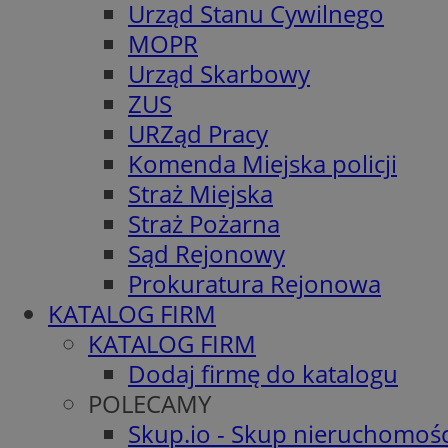
Urząd Stanu Cywilnego
MOPR
Urząd Skarbowy
ZUS
URZąd Pracy
Komenda Miejska policji
Straż Miejska
Straż Pożarna
Sąd Rejonowy
Prokuratura Rejonowa
KATALOG FIRM
KATALOG FIRM
Dodaj firmę do katalogu
POLECAMY
Skup.io - Skup nieruchomośc