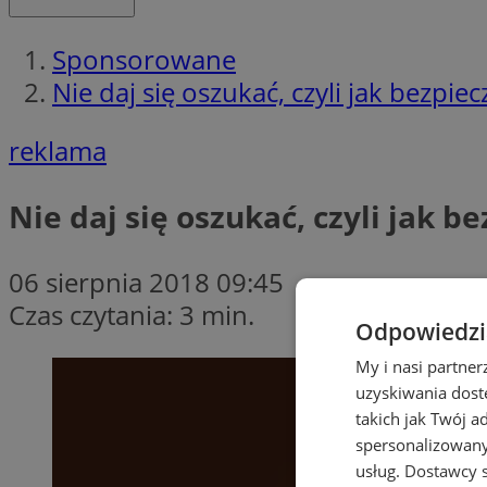
Sponsorowane
Nie daj się oszukać, czyli jak bezpie
reklama
Nie daj się oszukać, czyli jak b
06 sierpnia 2018 09:45
Czas czytania: 3 min.
Odpowiedzia
My i nasi partne
uzyskiwania dost
takich jak Twój a
spersonalizowanyc
usług.
Dostawcy s