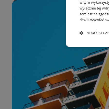
w tym wykorzysty
wyłącznie tej wi
zamiast na zgodz
chwili wycofać s
POKAŻ SZCZ
Niezbędne
Ni
Niezbędne pliki cook
zarządzanie kontem. 
Nazwa