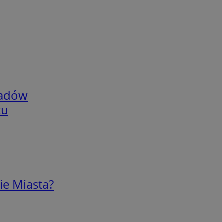
adów
zu
ie Miasta?