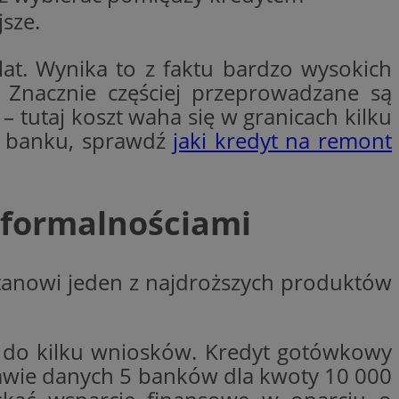
sze.
ywania
Opis
lat. Wynika to z faktu bardzo wysokich
godnie
erakcji
ch. Znacznie częściej przeprowadzane są
ternetowej w celu
bleClick for
cjonalności strony
yświetlanie reklam w
 tutaj koszt waha się w granicach kilku
 z banku, sprawdź
jaki kredyt na remont
ętrznej przez
rzez firmę
kownika. Można to
firmy Microsoft.
 zaangażowania
ę w wielu różnych
wą, pomagając
ie użytkowników.
izować wydajność
 formalnościami
 jaki sposób
ernetowej, oraz
waniem Microsoft
wy mógł zobaczyć
owywania informacji
dów stron w jedną
 stanowi jeden z najdroższych produktów
Click (którego
czy przeglądarka
alytics do
kie.
serii produktów
 do kilku wniosków. Kredyt gotówkowy
OpenX dla
ie rzeczywistym od
ne określone
awie danych 5 banków dla kwoty 10 000
nia skuteczności, a
k cookie
 którego używamy do
zenia w różnych
j do wewnętrznej