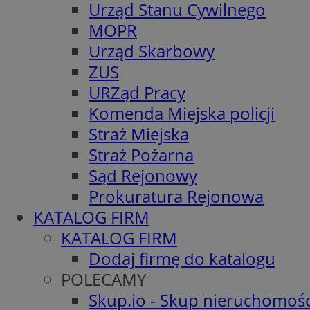
Urząd Stanu Cywilnego
MOPR
Urząd Skarbowy
ZUS
URZąd Pracy
Komenda Miejska policji
Straż Miejska
Straż Pożarna
Sąd Rejonowy
Prokuratura Rejonowa
KATALOG FIRM
KATALOG FIRM
Dodaj firmę do katalogu
POLECAMY
Skup.io - Skup nieruchomośc