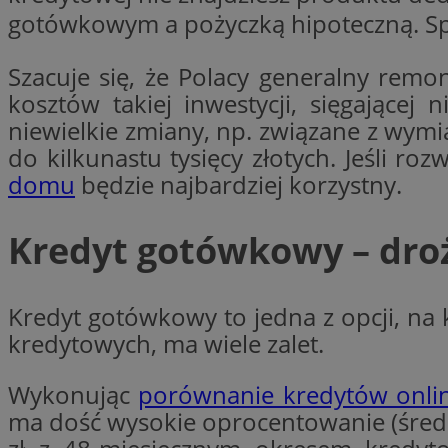
gotówkowym a pożyczką hipoteczną. Spra
Nazwa
Nazwa
ustat_xq6z219uw9
Nazwa
Szacuje się, że Polacy generalny remo
__Secure-YNID
_clck
kosztów takiej inwestycji, sięgającej 
__gads
niewielkie zmiany, np. związane z wymi
do kilkunastu tysięcy złotych. Jeśli 
FCCDCF
MUID
domu
będzie najbardziej korzystny.
__eoi
Kredyt gotówkowy – droż
ANONCHK
_clsk
Kredyt gotówkowy to jedna z opcji, na 
test_cookie
kredytowych, ma wiele zalet.
_ga_NBM6HFESG6
_fbp
Wykonując
porównanie kredytów onlin
OAID
ma dość wysokie oprocentowanie (śred
MR