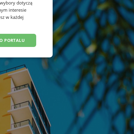
 wybory dotyczą
nym interesie
sz w każdej
DO PORTALU
esklasyfikowane
ane
owanie użytkownika i
j.