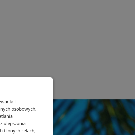
ywania i
danych osobowych,
etlania
az ulepszania
 i innych celach,