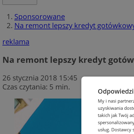
Sponsorowane
Na remont lepszy kredyt gotówkowy
reklama
Na remont lepszy kredyt gotów
26 stycznia 2018 15:45
Czas czytania: 5 min.
Odpowiedzia
My i nasi partne
uzyskiwania dost
takich jak Twój a
spersonalizowanyc
usług.
Dostawcy s