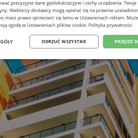
wać precyzyjne dane geolokalizacyjne i cechy urządzenia. Twoje
tryny. Niektórzy dostawcy mogą opierać się na prawnie uzasadnio
ie; masz prawo sprzeciwić się temu w
Ustawieniach reklam
. Może
woją zgodę w
Ustawieniach plików cookie
.
Polityka prywatności
EGÓŁY
ODRZUĆ WSZYSTKIE
PRZEJDŹ 
Wydajność
Targetowanie
Funkcjonalność
Ni
ezbędne
Wydajność
Targetowanie
Funkcjonalność
Niesklasyfikow
ie umożliwiają korzystanie z podstawowych funkcji strony internetowej, takich jak log
Bez niezbędnych plików cookie nie można prawidłowo korzystać ze strony internetowe
Provider
/
Okres
Opis
Domena
przechowywania