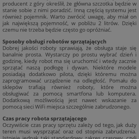
producent z góry określił, że główna szczotka będzie w
stanie sobie z nimi poradzić. Inną częścią systemu jest
również pojemnik. Warto zwrócić uwagę, aby miał on
jak największą pojemność, w pobliżu 2 litrów. Dzięki
czemu nie trzeba będzie często go opróżniać.
Sposoby obsługi robotów sprzątających
Dobrej jakości roboty sprawiają, że obsługa staje się
banalnie prosta. Wystarczy po prostu wybrać dzień i
godzinę, kiedy robot ma się uruchomić i wtedy zacznie
sprzątać naszą podłogę i dywan. Niektóre modele
posiadają dodatkowo pilota, dzięki któremu można
zaprogramować urządzenie na odległość. Pomału do
sklepów trafiają również roboty, które można
obsługiwać za pomocą smartfona lub komputera.
Dodatkową możliwością jest nawet wskazanie za
pomocą sieci WiFi miejsca szczególnie zabrudzonego.
Czas pracy robota sprzątającego
Oczywiście czas pracy sprzętu zależy od tego, jak duży
teren musi wysprzątać oraz od stopnia zabrudzenia.
Istnieje jednak taki standardowy zakres czasowy, czyli