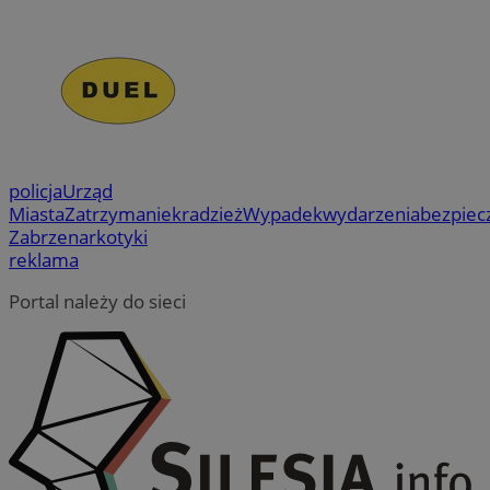
policja
Urząd
Miasta
Zatrzymanie
kradzież
Wypadek
wydarzenia
bezpiec
Zabrze
narkotyki
reklama
Portal należy do sieci