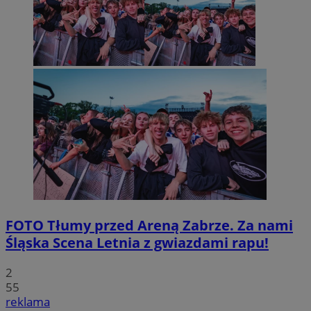
FOTO
Tłumy przed Areną Zabrze. Za nami
Śląska Scena Letnia z gwiazdami rapu!
2
55
reklama