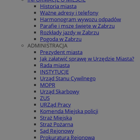
Historia miasta
Ważne adresy i telefony
Harmonogram wywozu odpadów
Parafie i msze święte w Zabrzu
Rozkłady jazdy w Zabrzu
Pogoda w Zabrzu
ADMINISTRACJA
Prezydent miasta
Jak załatwić sprawę w Urzędzie Miasta?
Rada miasta
INSTYTUCJE
Urząd Stanu Cywilnego
MOPR
Urząd Skarbowy
ZUS
URZąd Pracy
Komenda Miejska policji
Straż Miejska
Straż Pożarna
Sąd Rejonowy
Prokuratura Rejonowa