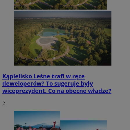
Kąpielisko Leśne trafi w ręce
deweloperów? To sugeruje były
wiceprezydent. Co na obecne władze?
2