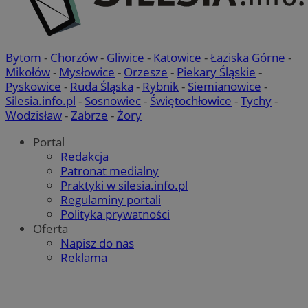
Bytom
-
Chorzów
-
Gliwice
-
Katowice
-
Łaziska Górne
-
Mikołów
-
Mysłowice
-
Orzesze
-
Piekary Śląskie
-
Pyskowice
-
Ruda Śląska
-
Rybnik
-
Siemianowice
-
Silesia.info.pl
-
Sosnowiec
-
Świętochłowice
-
Tychy
-
Wodzisław
-
Zabrze
-
Żory
Portal
Redakcja
Patronat medialny
Praktyki w silesia.info.pl
Regulaminy portali
Polityka prywatności
Oferta
Napisz do nas
Reklama