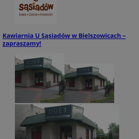
Kawiarnia U Sąsiadów w Bielszowicach –
zapraszamy!