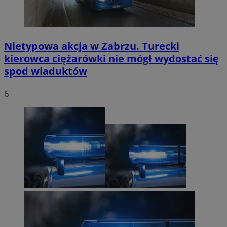
Nietypowa akcja w Zabrzu. Turecki
kierowca ciężarówki nie mógł wydostać się
spod wiaduktów
6