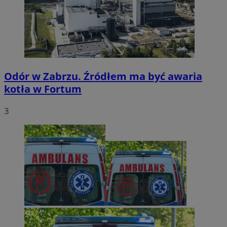
Odór w Zabrzu. Źródłem ma być awaria
kotła w Fortum
3