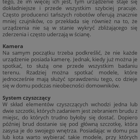
tego, że im więcej ich jest, tym urządzenie staje się
dokładniejsze i przede wszystkim szybciej pracuje.
Często producenci tańszych robotów oferują znacznie
mniej czujników, co przekłada się również na to, że
urządzenia nie są w stanie wykryć zbliżającego się
zderzenia i często uderzają w ścianę.
Kamera
Na samym początku trzeba podkreślić, że nie każde
urządzenie posiada kamerę. Jednak, kiedy już można je
spotkać, to służą one przede wszystkim badaniu
terenu. Rzadziej można spotkać modele, które
jednocześnie mają służyć sprawdzeniu tego, co dzieje
się w domu podczas nieobecności domowników.
System czyszczący
W skład elementów czyszczących wchodzi jedna lub
dwie szczotki, których zadaniem jest zebraniem brudu z
miejsc, do których trudno byłoby się dostać. Dopiero
później brud dostanie się pod główną szczotkę, która
zasysa je do swojego wnętrza. Posiadając w domu psa
lub kota warto wybierać takie modele, przy których