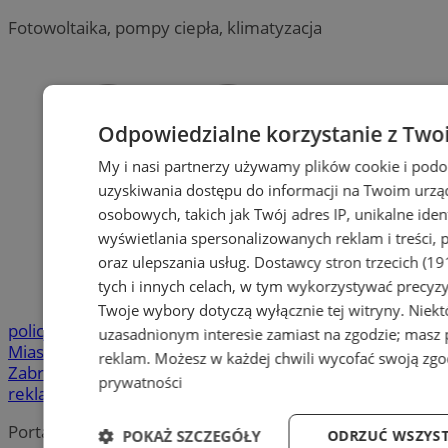
Fotowoltaika, pompy ciepła, klimatyzacja
Odpowiedzialne korzystanie z Two
My i nasi partnerzy używamy plików cookie i pod
uzyskiwania dostępu do informacji na Twoim urzą
osobowych, takich jak Twój adres IP, unikalne iden
wyświetlania spersonalizowanych reklam i treści, p
oraz ulepszania usług.
Dostawcy stron trzecich (19
tych i innych celach, w tym wykorzystywać precyzy
Twoje wybory dotyczą wyłącznie tej witryny. Niek
policja
Urząd
uzasadnionym interesie zamiast na zgodzie; masz
Miasta
Zatrzymanie
kradzież
Wypadek
wydarzenia
bezpiec
reklam
. Możesz w każdej chwili wycofać swoją zg
Zabrze
narkotyki
prywatności
reklama
Portal należy do sieci
POKAŻ SZCZEGÓŁY
ODRZUĆ WSZYST