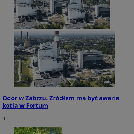
Odór w Zabrzu. Źródłem ma być awaria
kotła w Fortum
3