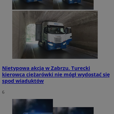
Nietypowa akcja w Zabrzu. Turecki
kierowca ciężarówki nie mógł wydostać się
spod wiaduktów
6