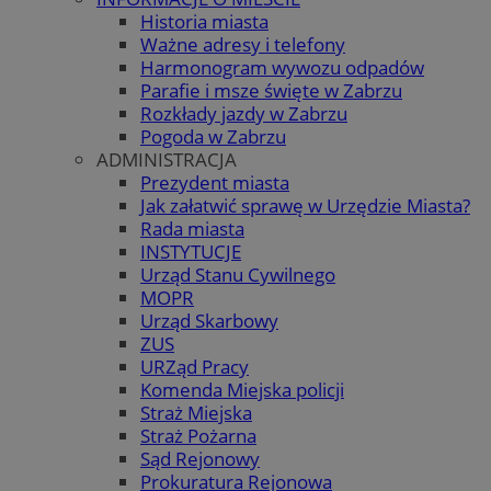
Historia miasta
Ważne adresy i telefony
Harmonogram wywozu odpadów
Parafie i msze święte w Zabrzu
Rozkłady jazdy w Zabrzu
Pogoda w Zabrzu
ADMINISTRACJA
Prezydent miasta
Jak załatwić sprawę w Urzędzie Miasta?
Rada miasta
INSTYTUCJE
Urząd Stanu Cywilnego
MOPR
Urząd Skarbowy
ZUS
URZąd Pracy
Komenda Miejska policji
Straż Miejska
Straż Pożarna
Sąd Rejonowy
Prokuratura Rejonowa