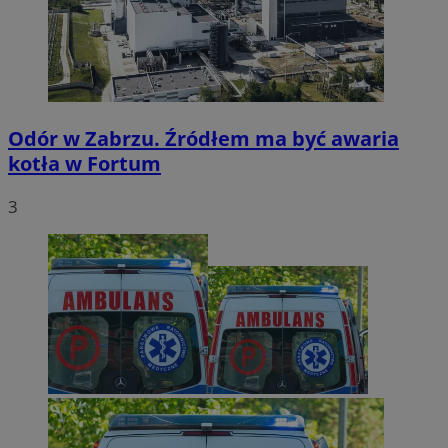
Odór w Zabrzu. Źródłem ma być awaria
kotła w Fortum
3