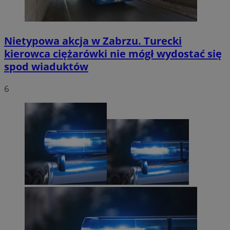
Nietypowa akcja w Zabrzu. Turecki
kierowca ciężarówki nie mógł wydostać się
spod wiaduktów
6