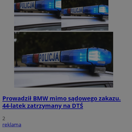
Prowadził BMW mimo sądowego zakazu.
44-latek zatrzymany na DTŚ
2
reklama