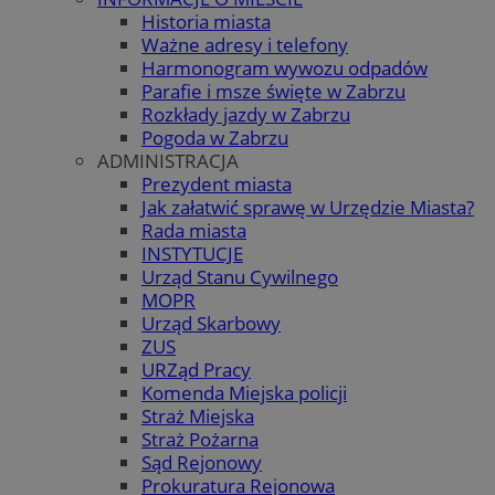
Historia miasta
Ważne adresy i telefony
Harmonogram wywozu odpadów
Parafie i msze święte w Zabrzu
Rozkłady jazdy w Zabrzu
Pogoda w Zabrzu
ADMINISTRACJA
Prezydent miasta
Jak załatwić sprawę w Urzędzie Miasta?
Rada miasta
INSTYTUCJE
Urząd Stanu Cywilnego
MOPR
Urząd Skarbowy
ZUS
URZąd Pracy
Komenda Miejska policji
Straż Miejska
Straż Pożarna
Sąd Rejonowy
Prokuratura Rejonowa