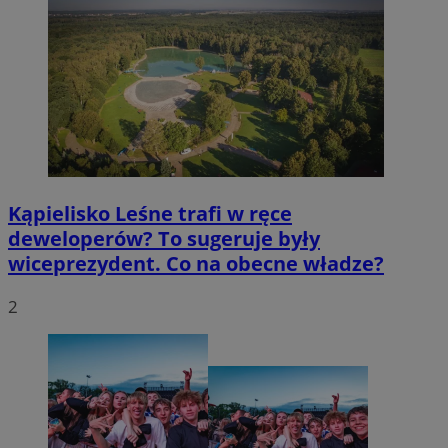
Kąpielisko Leśne trafi w ręce
deweloperów? To sugeruje były
wiceprezydent. Co na obecne władze?
2