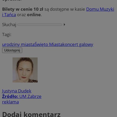
Bilety w cenie 10 zł
są dostępne w kasie
Domu Muzyki
i Tańca
oraz
online
.
Słuchaj
⏵︎
Tagi:
urodziny miasta
Święto Miasta
koncert galowy
Udostępnij
Justyna Dudek
Źródło:
UM Zabrze
reklama
Dodaj komentarz