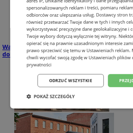
adres IP, unikalne identyfikatory i dane przeglądani
spersonalizowanych reklam i treści, pomiaru reklam i
odbiorców oraz ulepszania usług.
Dostawcy stron tr
również przetwarzać Twoje dane w tych i innych cel
wykorzystywać precyzyjne dane geolokalizacyjne i c
Twoje wybory dotyczą wyłącznie tej witryny. Niekt
opierać się na prawnie uzasadnionym interesie zami
Wakacyjny wypoczynek nad Bałtykiem w
prawo sprzeciwić się temu w
Ustawieniach reklam
.
domkach Szmaragdowe Morze
chwili wycofać swoją zgodę w
Ustawieniach plików 
prywatności
ODRZUĆ WSZYSTKIE
PRZEJ
POKAŻ SZCZEGÓŁY
Niezbędne
Wydajność
Targetowani
Niesklasyfikowane