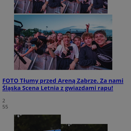
FOTO
Tłumy przed Areną Zabrze. Za nami
Śląska Scena Letnia z gwiazdami rapu!
2
55