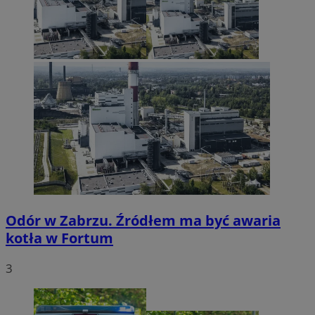
Odór w Zabrzu. Źródłem ma być awaria
kotła w Fortum
3