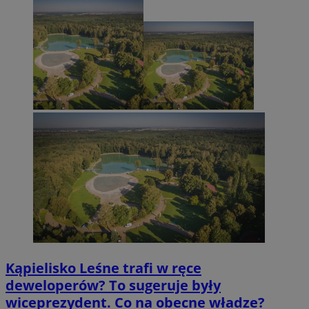
Kąpielisko Leśne trafi w ręce
deweloperów? To sugeruje były
wiceprezydent. Co na obecne władze?