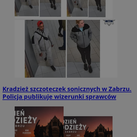
Kradzież szczoteczek sonicznych w Zabrzu.
Policja publikuje wizerunki sprawców