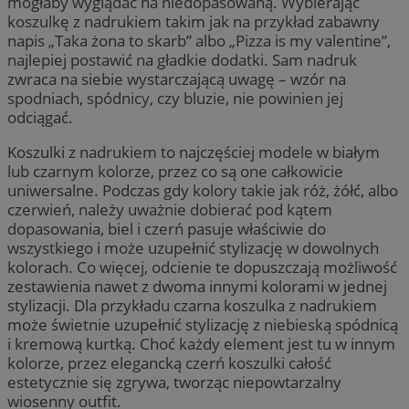
mogłaby wyglądać na niedopasowaną. Wybierając
koszulkę z nadrukiem takim jak na przykład zabawny
napis „Taka żona to skarb” albo „Pizza is my valentine”,
najlepiej postawić na gładkie dodatki. Sam nadruk
zwraca na siebie wystarczającą uwagę – wzór na
spodniach, spódnicy, czy bluzie, nie powinien jej
odciągać.
Koszulki z nadrukiem to najczęściej modele w białym
lub czarnym kolorze, przez co są one całkowicie
uniwersalne. Podczas gdy kolory takie jak róż, żółć, albo
czerwień, należy uważnie dobierać pod kątem
dopasowania, biel i czerń pasuje właściwie do
wszystkiego i może uzupełnić stylizację w dowolnych
kolorach. Co więcej, odcienie te dopuszczają możliwość
zestawienia nawet z dwoma innymi kolorami w jednej
stylizacji. Dla przykładu czarna koszulka z nadrukiem
może świetnie uzupełnić stylizację z niebieską spódnicą
i kremową kurtką. Choć każdy element jest tu w innym
kolorze, przez elegancką czerń koszulki całość
estetycznie się zgrywa, tworząc niepowtarzalny
wiosenny outfit.