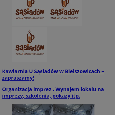
CookieScriptConsent
4 tygodnie 2 dn
CookieScript
zabrze.com.pl
VISITOR_PRIVACY_METADATA
5 miesięcy 4
YouTube
tygodnie
.youtube.com
Kawiarnia U Sąsiadów w Bielszowicach –
zapraszamy!
Organizacja imprez . Wynajem lokalu na
imprezy, szkolenia, pokazy itp.