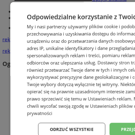
Zabrze
Największy sklep z częściami online!
Odpowiedzialne korzystanie z Twoi
Książeczka sanepidowska
My i nasi partnerzy używamy plików cookie i podob
Tworzenie stron www -Zabrze
przechowywania i uzyskiwania dostępu do informac
reklama
urządzeniu oraz do przetwarzania danych osobowych
adres IP, unikalne identyfikatory i dane przeglądani
reklama
spersonalizowanych reklam i treści, pomiaru reklam i
odbiorców oraz ulepszania usług.
Dostawcy stron tr
Ogłoszenia
również przetwarzać Twoje dane w tych i innych cel
wykorzystywać precyzyjne dane geolokalizacyjne i c
Twoje wybory dotyczą wyłącznie tej witryny. Niekt
opierać się na prawnie uzasadnionym interesie zami
prawo sprzeciwić się temu w
Ustawieniach reklam
.
chwili wycofać swoją zgodę w
Ustawieniach plików 
prywatności
ODRZUĆ WSZYSTKIE
PRZEJ