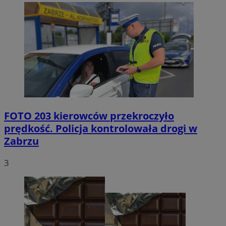
FOTO
203 kierowców przekroczyło
prędkość. Policja kontrolowała drogi w
Zabrzu
3