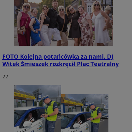
FOTO
Kolejna potańcówka za nami. DJ
Witek Śmieszek rozkręcił Plac Teatralny
22