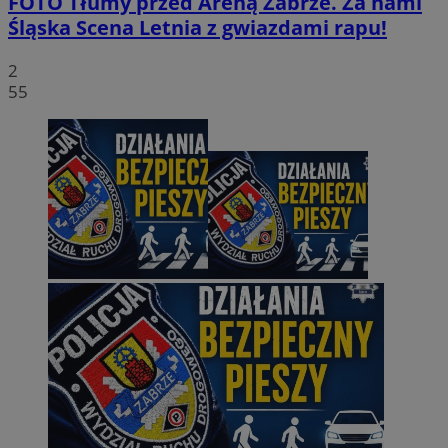
FOTO
Tłumy przed Areną Zabrze. Za nami
Śląska Scena Letnia z gwiazdami rapu!
2
55