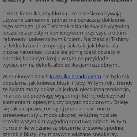
T-shirt, koszulka, czy bluzka – te określenia bywają
używane zamiennie, jednak nie oznaczają dokładnie
tego samego. Jako T-shirt określa się zwykle wygodną
koszulkę z prostym kołnierzykiem przy szyi, krótkim
rękawem i uniwersalnym krojem. Najczęściej T-shirty
są lekko luźne i nie opinają ciała tak, jak bluzki. Za
bluzkę natomiast uważa się górną część odzieży o
bardziej kobiecym kroju, w tym na przykład z
wycięciem na dekolt, albo aplikacjami ozdobnymi.
W minionych latach
koszulka z nadrukiem
nie była tak
popularna, jak kobiece bluzki i topy. W tym roku trendy
ze świata mody pokazują jednak nieco inną tendencję,
mianowicie przewagę wygodnej i luźnej odzieży nad
elementami opiętymi, czy bogato zdobionymi. Dzieje
się tak za sprawą rosnącej popularności nurtu
streetwear, stylu mody ulicznej, w której nosi się
przede wszystkim wygodną sportową odzież. W tym
nurcie mile widziane są obszerne dresowe spodnie,
szerokie bluzy, czy masywne wiązane sneakersy.