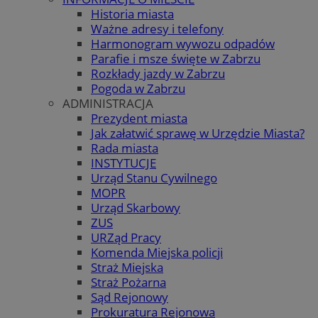
Historia miasta
Ważne adresy i telefony
Harmonogram wywozu odpadów
Parafie i msze święte w Zabrzu
Rozkłady jazdy w Zabrzu
Pogoda w Zabrzu
ADMINISTRACJA
Prezydent miasta
Jak załatwić sprawę w Urzędzie Miasta?
Rada miasta
INSTYTUCJE
Urząd Stanu Cywilnego
MOPR
Urząd Skarbowy
ZUS
URZąd Pracy
Komenda Miejska policji
Straż Miejska
Straż Pożarna
Sąd Rejonowy
Prokuratura Rejonowa