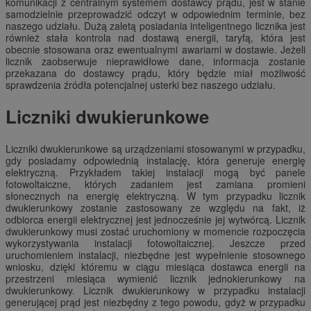
komunikacji z centralnym systemem dostawcy prądu, jest w stanie
samodzielnie przeprowadzić odczyt w odpowiednim terminie, bez
naszego udziału. Dużą zaletą posiadania inteligentnego licznika jest
również stała kontrola nad dostawą energii, taryfą, która jest
obecnie stosowana oraz ewentualnymi awariami w dostawie. Jeżeli
licznik zaobserwuje nieprawidłowe dane, informacja zostanie
przekazana do dostawcy prądu, który będzie miał możliwość
sprawdzenia źródła potencjalnej usterki bez naszego udziału.
Liczniki dwukierunkowe
Liczniki dwukierunkowe są urządzeniami stosowanymi w przypadku,
gdy posiadamy odpowiednią instalację, która generuje energię
elektryczną. Przykładem takiej instalacji mogą być panele
fotowoltaiczne, których zadaniem jest zamiana promieni
słonecznych na energię elektryczną. W tym przypadku licznik
dwukierunkowy zostanie zastosowany ze względu na fakt, iż
odbiorca energii elektrycznej jest jednocześnie jej wytwórcą. Licznik
dwukierunkowy musi zostać uruchomiony w momencie rozpoczęcia
wykorzystywania instalacji fotowoltaicznej. Jeszcze przed
uruchomieniem instalacji, niezbędne jest wypełnienie stosownego
wniosku, dzięki któremu w ciągu miesiąca dostawca energii na
przestrzeni miesiąca wymienić licznik jednokierunkowy na
dwukierunkowy. Licznik dwukierunkowy w przypadku instalacji
generującej prąd jest niezbędny z tego powodu, gdyż w przypadku