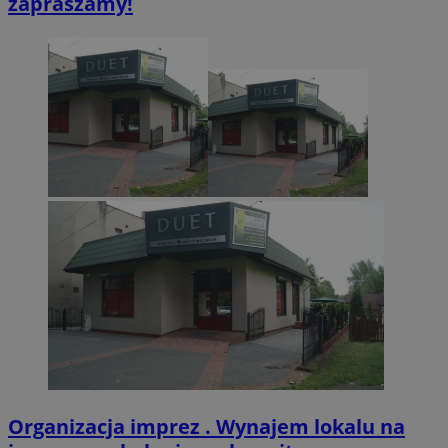
zapraszamy!
CookieScriptConsent
4 tygodnie 2 dn
CookieScript
zabrze.com.pl
VISITOR_PRIVACY_METADATA
5 miesięcy 4
YouTube
tygodnie
.youtube.com
Organizacja imprez . Wynajem lokalu na