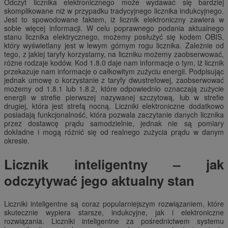
Odczyt licznika elektronicznego może wydawać się bardziej
skomplikowane niż w przypadku tradycyjnego licznika indukcyjnego.
Jest to spowodowane faktem, iż licznik elektroniczny zawiera w
sobie więcej informacji. W celu poprawnego podania aktualnego
stanu licznika elektrycznego, możemy posłużyć się kodem OBIS,
który wyświetlany jest w lewym górnym rogu licznika. Zależnie od
tego, z jakiej taryfy korzystamy, na liczniku możemy zaobserwować,
różne rodzaje kodów. Kod 1.8.0 daje nam informacje o tym, iż licznik
przekazuje nam informacje o całkowitym zużyciu energii. Podpisując
jednak umowę o korzystanie z taryfy dwustrefowej, zaobserwować
możemy od 1.8.1 lub 1.8.2, które odpowiednio oznaczają zużycie
energii w strefie pierwszej nazywanej szczytową, lub w strefie
drugiej, która jest strefą nocną. Liczniki elektroniczne dodatkowo
posiadają funkcjonalność, która pozwala zaczytanie danych licznika
przez dostawcę prądu samodzielnie, jednak nie są pomiary
dokładne i mogą różnić się od realnego zużycia prądu w danym
okresie.
Licznik inteligentny – jak
odczytywać jego aktualny stan
Liczniki inteligentne są coraz popularniejszym rozwiązaniem, które
skutecznie wypiera starsze, indukcyjne, jak i elektroniczne
rozwiązania. Liczniki inteligentne za pośrednictwem systemu