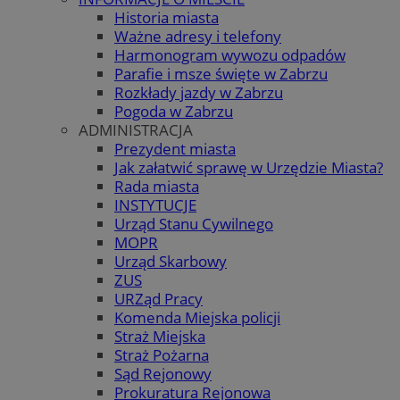
Historia miasta
Ważne adresy i telefony
Harmonogram wywozu odpadów
Parafie i msze święte w Zabrzu
Rozkłady jazdy w Zabrzu
Pogoda w Zabrzu
ADMINISTRACJA
Prezydent miasta
Jak załatwić sprawę w Urzędzie Miasta?
Rada miasta
INSTYTUCJE
Urząd Stanu Cywilnego
MOPR
Urząd Skarbowy
ZUS
URZąd Pracy
Komenda Miejska policji
Straż Miejska
Straż Pożarna
Sąd Rejonowy
Prokuratura Rejonowa