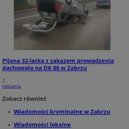
Pijana 32-latka z zakazem prowadzenia
dachowała na DK 88 w Zabrzu
2
reklama
Zobacz również
Wiadomości kryminalne w Zabrzu
Wiadomości lokalne