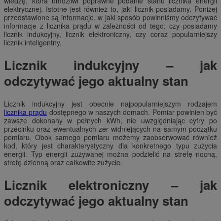
wiedzę, która umożliwi poprawne podanie stanu licznika energii
elektrycznej. Istotne jest również to, jaki licznik posiadamy. Poniżej
przedstawione są informacje, w jaki sposób powinniśmy odczytywać
informacje z licznika prądu w zależności od tego, czy posiadamy
licznik indukcyjny, licznik elektroniczny, czy coraz popularniejszy
licznik inteligentny.
Licznik indukcyjny – jak
odczytywać jego aktualny stan
Licznik indukcyjny jest obecnie najpopularniejszym rodzajem
licznika prądu
dostępnego w naszych domach. Pomiar powinien być
zawsze dokonany w pełnych kWh, nie uwzględniając cyfry po
przecinku oraz ewentualnych zer widniejących na samym początku
pomiaru. Obok samego pomiaru możemy zaobserwować również
kod, który jest charakterystyczny dla konkretnego typu zużycia
energii. Typ energii zużywanej można podzielić na strefę nocną,
strefę dzienną oraz całkowite zużycie.
Licznik elektroniczny – jak
odczytywać jego aktualny stan