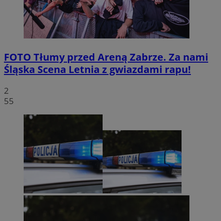
FOTO
Tłumy przed Areną Zabrze. Za nami
Śląska Scena Letnia z gwiazdami rapu!
2
55