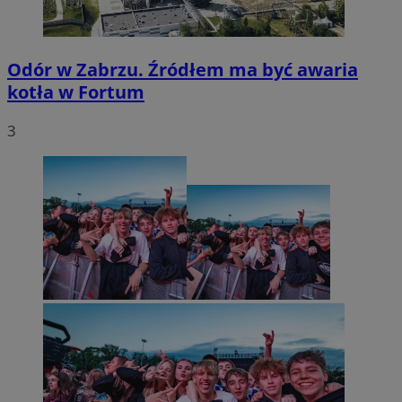
Odór w Zabrzu. Źródłem ma być awaria
kotła w Fortum
3