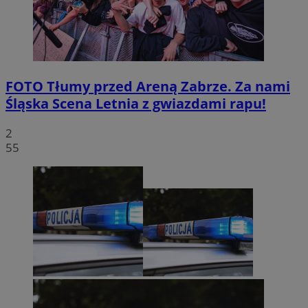
FOTO
Tłumy przed Areną Zabrze. Za nami
Śląska Scena Letnia z gwiazdami rapu!
2
55