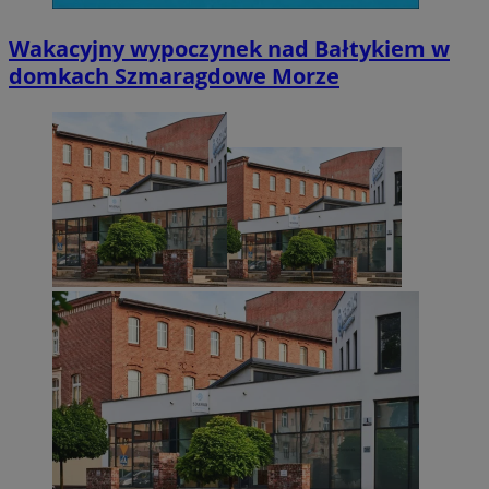
Wakacyjny wypoczynek nad Bałtykiem w
domkach Szmaragdowe Morze
CookieScriptConsent
4 tygodnie 2 dn
CookieScript
zabrze.com.pl
VISITOR_PRIVACY_METADATA
5 miesięcy 4
YouTube
tygodnie
.youtube.com