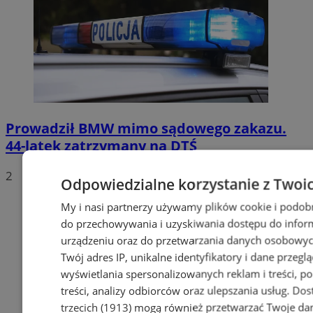
Prowadził BMW mimo sądowego zakazu.
44-latek zatrzymany na DTŚ
2
Odpowiedzialne korzystanie z Twoi
My i nasi partnerzy używamy plików cookie i podob
do przechowywania i uzyskiwania dostępu do infor
urządzeniu oraz do przetwarzania danych osobowych
Twój adres IP, unikalne identyfikatory i dane przeglą
wyświetlania spersonalizowanych reklam i treści, p
treści, analizy odbiorców oraz ulepszania usług.
Dos
trzecich (1913)
mogą również przetwarzać Twoje dan