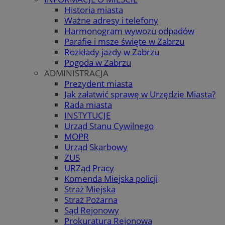
Historia miasta
Ważne adresy i telefony
Harmonogram wywozu odpadów
Parafie i msze święte w Zabrzu
Rozkłady jazdy w Zabrzu
Pogoda w Zabrzu
ADMINISTRACJA
Prezydent miasta
Jak załatwić sprawę w Urzędzie Miasta?
Rada miasta
INSTYTUCJE
Urząd Stanu Cywilnego
MOPR
Urząd Skarbowy
ZUS
URZąd Pracy
Komenda Miejska policji
Straż Miejska
Straż Pożarna
Sąd Rejonowy
Prokuratura Rejonowa