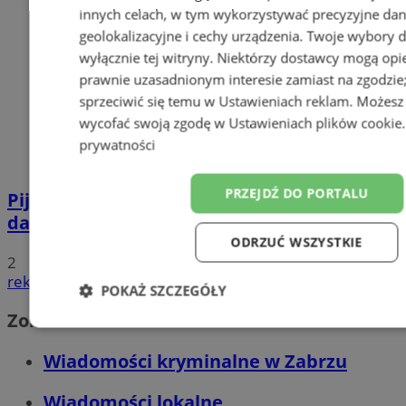
innych celach, w tym wykorzystywać precyzyjne da
geolokalizacyjne i cechy urządzenia. Twoje wybory 
wyłącznie tej witryny. Niektórzy dostawcy mogą opie
prawnie uzasadnionym interesie zamiast na zgodzi
sprzeciwić się temu w
Ustawieniach reklam
. Możesz
wycofać swoją zgodę w
Ustawieniach plików cookie
prywatności
PRZEJDŹ DO PORTALU
Pijana 32-latka z zakazem prowadzenia
dachowała na DK 88 w Zabrzu
ODRZUĆ WSZYSTKIE
2
reklama
POKAŻ SZCZEGÓŁY
Zobacz również
Niezbędne
Wydajność
Targetowanie
F
Wiadomości kryminalne w Zabrzu
Wiadomości lokalne
Niesklasyfikowane