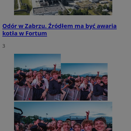
Odór w Zabrzu. Źródłem ma być awaria
kotła w Fortum
3