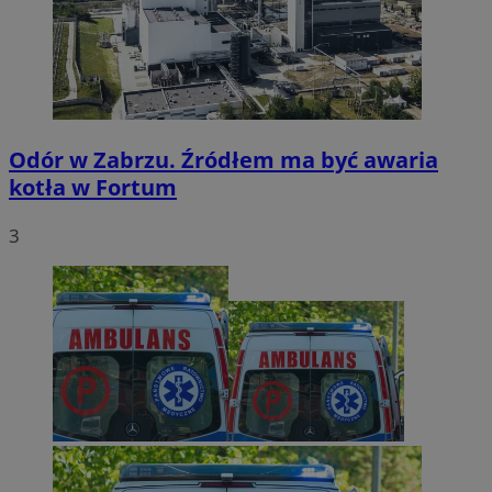
Odór w Zabrzu. Źródłem ma być awaria
kotła w Fortum
3