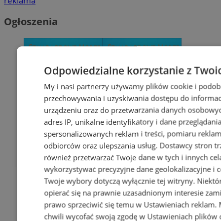
reklama
Ogłoszenia
Odpowiedzialne korzystanie z Twoi
My i nasi partnerzy używamy plików cookie i podob
przechowywania i uzyskiwania dostępu do informac
urządzeniu oraz do przetwarzania danych osobowych
adres IP, unikalne identyfikatory i dane przeglądani
spersonalizowanych reklam i treści, pomiaru reklam i
odbiorców oraz ulepszania usług.
Dostawcy stron tr
również przetwarzać Twoje dane w tych i innych cel
wykorzystywać precyzyjne dane geolokalizacyjne i c
Twoje wybory dotyczą wyłącznie tej witryny. Niekt
opierać się na prawnie uzasadnionym interesie zami
prawo sprzeciwić się temu w
Ustawieniach reklam
.
chwili wycofać swoją zgodę w
Ustawieniach plików 