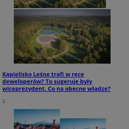
Kąpielisko Leśne trafi w ręce
deweloperów? To sugeruje były
wiceprezydent. Co na obecne władze?
2