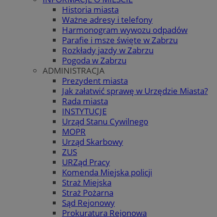
Historia miasta
Ważne adresy i telefony
Harmonogram wywozu odpadów
Parafie i msze święte w Zabrzu
Rozkłady jazdy w Zabrzu
Pogoda w Zabrzu
ADMINISTRACJA
Prezydent miasta
Jak załatwić sprawę w Urzędzie Miasta?
Rada miasta
INSTYTUCJE
Urząd Stanu Cywilnego
MOPR
Urząd Skarbowy
ZUS
URZąd Pracy
Komenda Miejska policji
Straż Miejska
Straż Pożarna
Sąd Rejonowy
Prokuratura Rejonowa