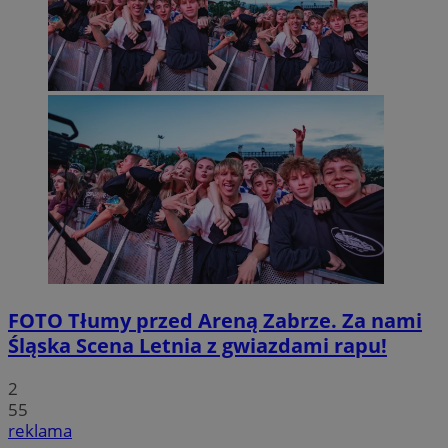
FOTO
Tłumy przed Areną Zabrze. Za nami
Śląska Scena Letnia z gwiazdami rapu!
2
55
reklama