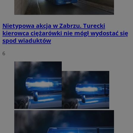
Nietypowa akcja w Zabrzu. Turecki
kierowca ciężarówki nie mógł wydostać się
spod wiaduktów
6