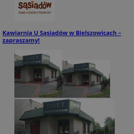
.twitter.com
Kawiarnia U Sąsiadów w Bielszowicach –
zapraszamy!
CookieScriptConsent
4 tygodnie 2 dn
CookieScript
zabrze.com.pl
VISITOR_PRIVACY_METADATA
5 miesięcy 4
YouTube
tygodnie
.youtube.com