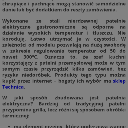
chrupiące i pachnące mogą stanowić samodzielne
danie lub być dodatkiem do reszty zamówienia.
Wykonane ze stali nierdzewnej patelnie
elektryczne gastronomiczne są odporne na
działanie wysokich temperatur i tłuszczu. Nie
korodują. Łatwo utrzymać je w czystości. W
zależności od modelu pozwalają na dużą swobodę
w zakresie regulowania temperatur od 50 do
nawet 300°C. Oznacza to, że szef kuchni
korzystający z patelni przemysłowej może w tym
samym czasie przyrządzić kilka zamówień, bez
ryzyka niedoróbek. Produkty tego typu można
kupić przez internet – bogaty ich wybór ma
sklep
Technica
.
W jaki sposób zbudowana jest patelnia
elektryczna? Bardziej od tradycyjnej patelni
przypomina grilla, lecz różni się sposobem obróbki
termicznej:
ma element grzejny, który podgrzewa wannę