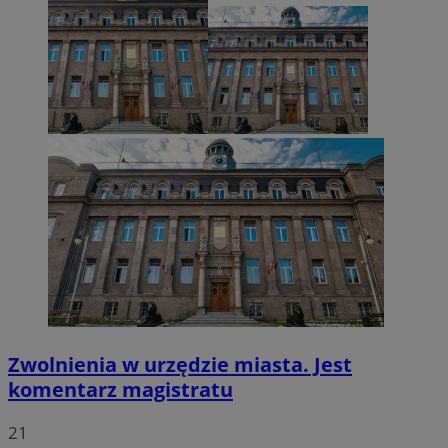
VISITOR_PRIVACY_METADATA
5 miesięcy 4
YouTube
tygodnie
.youtube.com
Zwolnienia w urzędzie miasta. Jest
komentarz magistratu
21