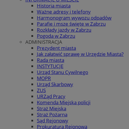
Historia miasta
Ważne adresy i telefony
Harmonogram wywozu odpadów
Parafie i msze święte w Zabrzu
Rozkłady jazdy w Zabrzu
Pogoda w Zabrzu
ADMINISTRACJA
Prezydent miasta
Jak załatwić sprawę w Urzędzie Miasta?
Rada miasta
INSTYTUCJE
Urząd Stanu Cywilnego
MOPR
Urząd Skarbowy
ZUS
URZąd Pracy
Komenda Miejska policji
Straż Miejska
Straż Pożarna
Sąd Rejonowy
Prokuratura Rejonowa