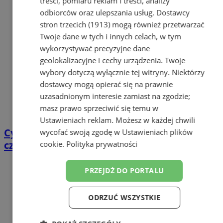
treści, pomiaru reklam i treści, analizy
odbiorców oraz ulepszania usług.
Dostawcy
stron trzecich (1913)
mogą również przetwarzać
Twoje dane w tych i innych celach, w tym
wykorzystywać precyzyjne dane
geolokalizacyjne i cechy urządzenia. Twoje
wybory dotyczą wyłącznie tej witryny. Niektórzy
dostawcy mogą opierać się na prawnie
uzasadnionym interesie zamiast na zgodzie;
masz prawo sprzeciwić się temu w
Ustawieniach reklam
. Możesz w każdej chwili
Cyfrowy przegląd przedtrasowy: co mówią
wycofać swoją zgodę w
Ustawieniach plików
czujniki TPMS i diagnostyka pokładowa?
cookie
.
Polityka prywatności
PRZEJDŹ DO PORTALU
ODRZUĆ WSZYSTKIE