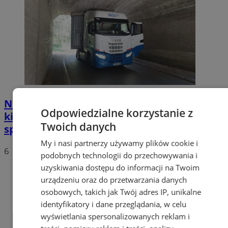
Nietypowa akcja w Zabrzu. Turecki
Odpowiedzialne korzystanie z
kierowca ciężarówki nie mógł wydostać się
Twoich danych
spod wiaduktów
My i nasi partnerzy używamy plików cookie i
6
podobnych technologii do przechowywania i
uzyskiwania dostępu do informacji na Twoim
urządzeniu oraz do przetwarzania danych
osobowych, takich jak Twój adres IP, unikalne
identyfikatory i dane przeglądania, w celu
wyświetlania spersonalizowanych reklam i