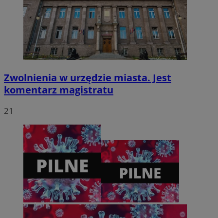
CookieScriptConsent
4 tygodnie 2 dn
CookieScript
zabrze.com.pl
Zwolnienia w urzędzie miasta. Jest
komentarz magistratu
21
VISITOR_PRIVACY_METADATA
5 miesięcy 4
YouTube
tygodnie
.youtube.com