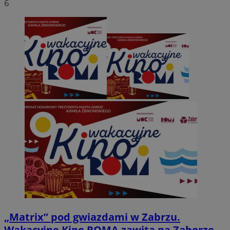
6
„Matrix” pod gwiazdami w Zabrzu.
Wakacyjne Kino ROMA zawita na Zaborze