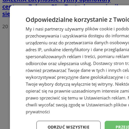
centrum Zabrza. Plac Teatralny zamienił
się w parkiet
Odpowiedzialne korzystanie z Twoi
20
My i nasi partnerzy używamy plików cookie i podob
przechowywania i uzyskiwania dostępu do informac
urządzeniu oraz do przetwarzania danych osobowych
adres IP, unikalne identyfikatory i dane przeglądani
spersonalizowanych reklam i treści, pomiaru reklam i
odbiorców oraz ulepszania usług.
Dostawcy stron tr
również przetwarzać Twoje dane w tych i innych cel
wykorzystywać precyzyjne dane geolokalizacyjne i c
Twoje wybory dotyczą wyłącznie tej witryny. Niekt
opierać się na prawnie uzasadnionym interesie zami
prawo sprzeciwić się temu w
Ustawieniach reklam
.
chwili wycofać swoją zgodę w
Ustawieniach plików 
prywatności
ODRZUĆ WSZYSTKIE
PRZEJ