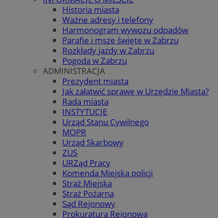
Historia miasta
Ważne adresy i telefony
Harmonogram wywozu odpadów
Parafie i msze święte w Zabrzu
Rozkłady jazdy w Zabrzu
Pogoda w Zabrzu
ADMINISTRACJA
Prezydent miasta
Jak załatwić sprawę w Urzędzie Miasta?
Rada miasta
INSTYTUCJE
Urząd Stanu Cywilnego
MOPR
Urząd Skarbowy
ZUS
URZąd Pracy
Komenda Miejska policji
Straż Miejska
Straż Pożarna
Sąd Rejonowy
Prokuratura Rejonowa