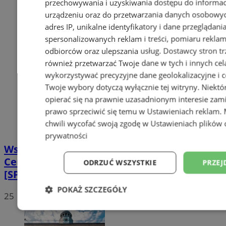
przechowywania i uzyskiwania dostępu do informac
urządzeniu oraz do przetwarzania danych osobowych
adres IP, unikalne identyfikatory i dane przeglądani
spersonalizowanych reklam i treści, pomiaru reklam i
odbiorców oraz ulepszania usług.
Dostawcy stron tr
również przetwarzać Twoje dane w tych i innych cel
wykorzystywać precyzyjne dane geolokalizacyjne i c
Twoje wybory dotyczą wyłącznie tej witryny. Niekt
opierać się na prawnie uzasadnionym interesie zami
prawo sprzeciwić się temu w
Ustawieniach reklam
.
chwili wycofać swoją zgodę w
Ustawieniach plików 
prywatności
Wstrzymano prace przy ul. Goethego.
Centrum przesiadkowego nie będzie
ODRZUĆ WSZYSTKIE
PRZEJ
[SPROSTOWANIE]
POKAŻ SZCZEGÓŁY
25
Niezbędne
Wydajność
Targetowani