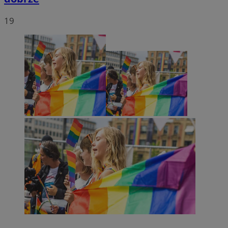
19
VISITOR_PRIVACY_METADATA
5 miesięcy 4
YouTube
tygodnie
.youtube.com