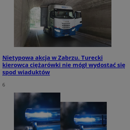
Nietypowa akcja w Zabrzu. Turecki
kierowca ciężarówki nie mógł wydostać się
spod wiaduktów
6